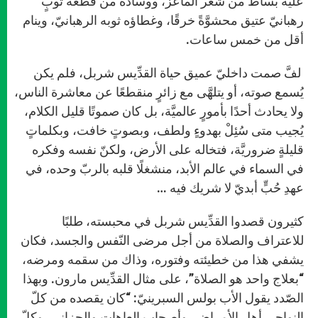
عليه بساط من شعر الماعز، ووسادة من قطعة ثوبٍ
رهبانيّ عتيق محشوَّةً خرقًا، وغطاؤه ثوبه الرهبانيّ، وينام
أقل من خمس ساعات.
لفَّ صمت داخليّ عميق حياة القدِّيس شربل، فلم يكن
يُسمع صوته، أو يتلهَّى مع زائرٍ منقطعًا عن معاشرة الناس،
ولا يحادث أحدًا بأمورٍ عالميَّة، بل كان صموتًا قليل الكلام،
يُجيب متى سُئِلْ بهدوءٍ ولطف، وبصوتٍ خافت، وبكلماتٍ
قليلةٍ ضروريَّة، فتخاله على الأرض، ولكنّ نفسه وفكره
في السماء في عالم الأبد، منشغلًا قلبه بالربّ وحده، في
عهدِ حُبٍّ أبديّ لا شريك فيه …
كثيرون قصدوا القدِّيس شربل في محبسته، طلبًا
للاعتراف والصلاة من أجل مرضى النّفس والجسد، فكان
يشفي هذا من خطيئته وفتوره، وذاك من سقمه ومرضه،
“بعلاج واحد هو الصلاة”، على مثال القدِّيس مارون. وبهذا
الصّدد يقول الأب بولس السبرينيّ: “كان يقصده من كلّ
النواحي أهل الأمراض، وأصحاب العاهات والحزانى، وكلّ