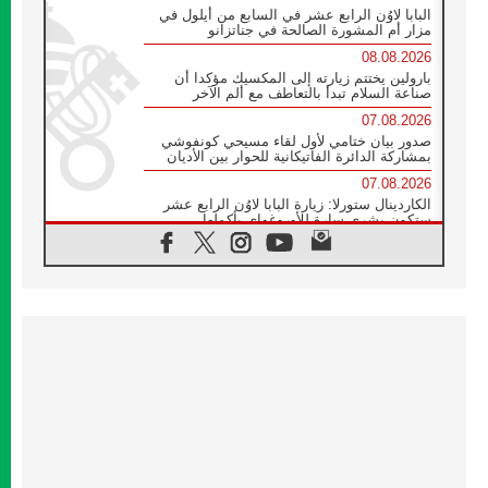
البابا لاوُن الرابع عشر في السابع من أيلول في
مزار أم المشورة الصالحة في جناتزانو
08.08.2026
بارولين يختتم زيارته إلى المكسيك مؤكدا أن
صناعة السلام تبدأ بالتعاطف مع ألم الآخر
07.08.2026
صدور بيان ختامي لأول لقاء مسيحي كونفوشي
بمشاركة الدائرة الفاتيكانية للحوار بين الأديان
07.08.2026
الكاردينال ستورلا: زيارة البابا لاوُن الرابع عشر
ستكون بشرى سارة للأوروغواي بأكملها
07.08.2026
الفاتيكان يعلن برنامج الزيارة الرسولية للبابا لاوُن
الرابع عشر إلى فرنسا
07.08.2026
في الذكرى الـ ٨١ لحادثة هيروشيما الكنيسة في
اليابان تنظم ١٠ أيام للصلاة على نية السلام
07.08.2026
الكنيسة في الأوروغواي: زيارة البابا ستعزز
الإيمان والرجاء
06.08.2026
الاجتماع الشهري للمطارنة الموارنة
06.08.2026