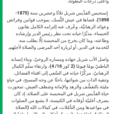
وأعلى درجات البطولة.
إِستحبس القدِّيس شربل ثلاثًا وعشرين سنة (1875-
1898)، قضاها في عيش النُّسك، بموجب قوانين وفرائض
وعوائد الرهبانيَّة، وعُرف عنه إلتزامه الكامل بقانون
الحبساء، مدبِّرًا حياته تحت نظر رئيس الدير وإرشاده
وطاعته، وما كان يخرج من المحبسة إلَّا بطلب منه
للخدمة في الدير، أو لزيارة أحد المرضى والصلاة لأجلهم.
واصل الأب شربل جهاده ومساره الروحيّ، وبناء إنسانه
الباطنيّ يومًا فيومًا (2 كور 16/ 4)، وارتقاء سلّم الكمال
الرهبانيّ، مركِّزًا حياته في السَّعي إلى اقتناء الفضائل،
وتنقية الذات من شوائبها، باحثًا عن وجه المسيح، في حياةٍ
مليئة بالتقشُّف والزهد والإماتة وشظف العيش. تمحورت
حياة القدِّيس شربل في المحبسة على الصلاة، إذ كان
يصرف أغلبيّة أوقاته في الكنيسة، لا يشبع من الصلوات
في مواعيدها ومن التأمّلات، في كمالات الله (الصلاة