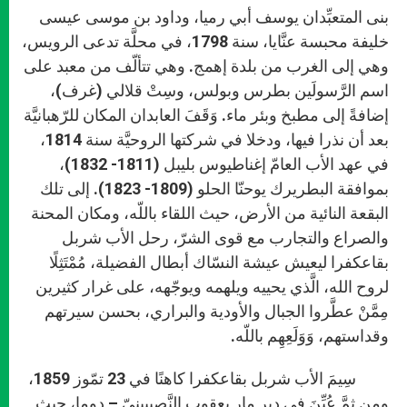
بنى المتعبِّدان يوسف أبي رميا، وداود بن موسى عيسى
خليفة محبسة عنَّايا، سنة 1798، في محلَّة تدعى الرويس،
وهي إلى الغرب من بلدة إهمج. وهي تتألّف من معبد على
اسم الرَّسولَين بطرس وبولس، وسِتْ قلالي (غرف)،
إضافةً إلى مطبخ وبئر ماء. وَقَفَ العابدان المكان للرّهبانيَّة
بعد أن نذرا فيها، ودخلا في شركتها الروحيَّة سنة 1814،
في عهد الأب العامّ إغناطيوس بليبل (1811- 1832)،
بموافقة البطريرك يوحنّا الحلو (1809- 1823). إلى تلك
البقعة النائية من الأرض، حيث اللقاء باللّه، ومكان المحنة
والصراع والتجارب مع قوى الشرّ، رحل الأب شربل
بقاعكفرا ليعيش عيشة النسّاك أبطال الفضيلة، مُمْتَثِلًا
لروح الله، الَّذي يحييه ويلهمه ويوجّهه، على غرار كثيرين
مِمَّنْ عطَّروا الجبال والأودية والبراري، بحسن سيرتهم
وقداستهم، وَوَلَعِهِم باللّه.
سِيمَ الأب شربل بقاعكفرا كاهنًا في 23 تمّوز 1859،
ومن ثمَّ عُيِّنَ في دير مار يعقوب النَّصيبينيّ – دوما، حيث