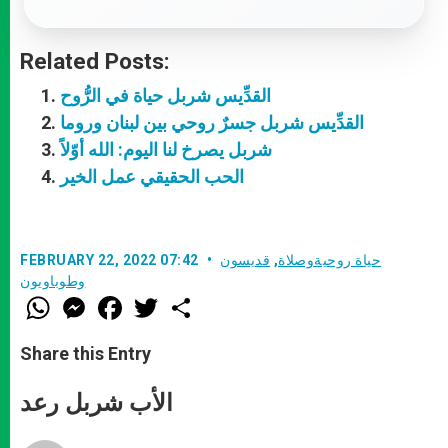
Related Posts:
القدِّيس شربل حياة في الرُّوح
القدِّيس شربل جسرٌ روحي بين لبنان وروما
شربل يصرخ لنا اليوم: الله أوّلاً
الحب الحقيقي عمل الخير
حياة روحيةوصلاة
,
قديسون
FEBRUARY 22, 2022 07:42
وطوباويون
W
M
F
T
S
h
e
a
w
h
a
s
c
i
a
t
s
e
t
r
Share this Entry
s
e
b
t
e
A
n
o
e
p
g
o
r
الأب شربل رعد
p
e
k
r