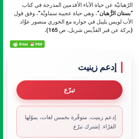
الرّهبانيَّة عن حياة الآباء الأقدمين المدرجة في كتاب
“
بستان الرُّهبان
“، وهي حياة عجيبة سماويَّة”، وفق قول
الأب لويس بليبل في حواره مع الخوري منصور عوَّاد
(بركة عن قبر القدِّيس شربل، ص 165).
إدعم زينيت
تبرّع
إدعم زينيت. متوفّرة بخمس لغات، يموّلها
القرّاء. إشترك تبرّع