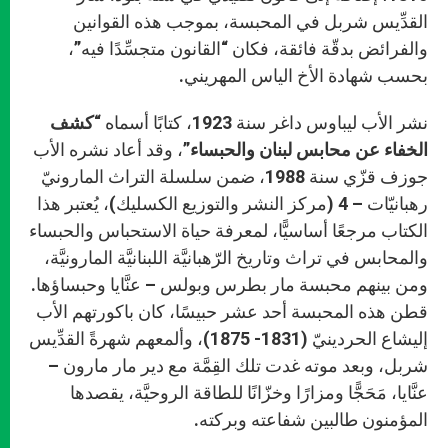
القدِّيس شربل في المحبسة، بموجب هذه القوانين
والفرائض بدقّة فائقة، فكان “القانون متجسِّدًا فيه”،
بحسب شهادة الأخ الياس المهريني.
نشر الأب ليباوس داغر سنة 1923، كتابًا أسماه
“كشف
الخفاء عن محابس لبنان والحبساء”
، وقد أعاد نشره الأب
جوزف قزّي سنة 1988، ضمن سلسلة التراث المارونيّ
رهبانيّات – 4 (مركز النشر والتوزيع الكسليك)، يُعتبر هذا
الكتاب مرجعًا أساسيًّا، لمعرفة حياة الاستحباس والحبساء
والمحابس في تراث وتاريخ الرّهبانيَّة اللبنانيَّة المارونيَّة،
ومن بينهم محبسة مار بطرس وبولس – عنَّايا وحبساؤها.
قطن هذه المحبسة أحد عشر حبيسًا، كان باكورتهم الأب
إليشاع الحردينيّ (1831- 1875)، وألمعهم شهرةً القدِّيس
شربل، وبعد موته غدت تلك القِمَّة مع دير مار مارون –
عنَّايا، مَحَجًّا ومزارًا وخزّانًا للطاقة الروحيَّة، يقصدها
المؤمنون طالبين شفاعته وبركته.