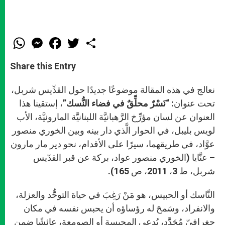
W
M
F
T
S
h
e
a
w
h
a
s
c
i
a
t
s
e
t
r
Share this Entry
s
e
b
t
e
A
n
o
e
p
g
o
r
نعالج في هذه المقالة موضوعًا جديدًا حول القدِّيس شربل،
p
e
k
تحت عنوان:
“نَسْرٌ محلِّقٌ في فضاء النُّسك”
r
، إستقينا هذا
العنوان عن لسان مؤرِّخ الرَّهبانيَّة اللبنانيَّة المارونيَّة، الأب
لويس بليبل، في الحوار الَّذي دار بينه وبين الخوري منصور
عوَّاد، في طريقهما، سيرًا على الأقدام، نحو دير مار مارون
– عنَّايا (الخوري منصور عواد، بركة عن قبر القدّيس
شربل، ط 3، 2011، ص 165).
النَّاسك أو الحبيس، هو مَنْ رَغِبَ في حياة التوحُّد والعزلة،
والانفراد، وسَمحَ له رؤساؤه أن يحبس نفسه في مكان
جغرافيّ مُحَدَّد، يُدعى المحبسة أو الصومعة، عائشًا ضمن