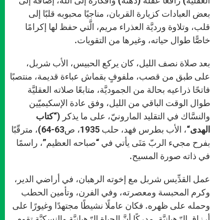
العقليّة) رافعًا عقله (ذهنه) وأفكاره إلى الله، إضافةً إلى
بعض العبادات كزيارة القربان، مناجيًا محبوبه قلبًا إلى
قلب، وتلاوة ورديَّة العذراء مريم، الَّتي حفظ لها إكرامًا
خاصًّا طوال حياته، وغيرها من التقويات.
بعد صلاة نصف الليل، كان يركع الحبيس، الأب شربل،
على طبق من قصب، ملفوفٍ بقماش عباءة قديمة، منتصبًا
فاتحًا ذراعيه بحالة من الجموديَّة، متابعًا صلاته العقليَّة
طوال الوقت الباقي من الليل، وفق عادة الإسكيميّين
والنسَّاك في التقليد المارونيّ، على ما يذكر (“
كتاب
الهدى
“، الأب بطرس فهد، حلب 1935، ص63-64)، مترقّبًا
بفرح مجيء الربّ مَتَى يأتي في “صباحه العظيم”، راسمًا
في ذاته صورة المسيح.
عمل القدِّيس شربل مع إخوته الرهبان، في أراضي الدير،
وكرم المحبسة ومعصرته، وفي الفرن، وتأمين الحطب
وحمله على ظهره. فكان عاملًا نشيطًا مجتهدًا وغيورًا على
أرزاق الرّهبانيَّة. مدركًا أنَّ الحياة الرّهبانيَّة والنسكيَّة تقوم