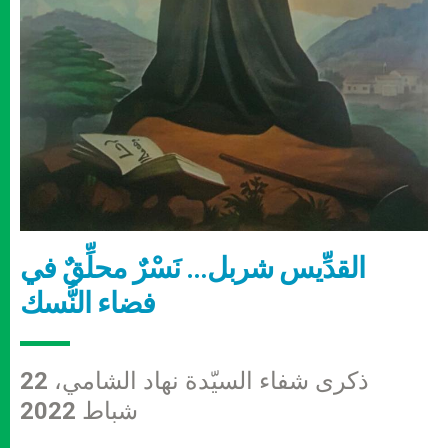
القدِّيس شربل… نَسْرٌ محلِّقٌ في
فضاء النُّسك
ذكرى شفاء السيّدة نهاد الشامي، 22
شباط 2022