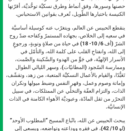
حصنها وسورها، وفق أنماط وطرق نسكيَّة توحُّديَّة، أقرّتها
الكنيسة باختبارها الطّويل، تُعرف بقوانين الاستحباس.
ينقطع الحبيس عن العالم، ويتغرّب عنه كوسيلة أساسيَّة
في سعيه إلى الخلاص، بجهاده المستمرّ وكفاحه ضدّ روح
الشرّ (أف 6/ 10- 18) في حياة من صلاةٍ وتوبةٍ، ورجوعٍ
إلى الله، وانفتاحِ القلب على كلمة الله، والتأمّل في
الأسرار الإلهيَّة، في جَوٍّ من الهدوء والسَّكينة والصَّمت،
وممارسة السّجود (المطانيّات)، وسهر الليالي الطوال
تَعَبُّدًا، والقيام بالأعمال النسكيَّة المتعبة، من زهد، وتقشّف،
وإماتة وصوم وعمل، وقهر النفس وضبط ميولها ونكران
الذات، والتزام العفّة والتخلِّي عن الممتلكات، في سبيل
التحرّر من ثقل المادّة، وعبوديَّة الأهواء الكامنة في الذات
الإنسانيَّة.
يبحث الحبيس عن الله، باتّباع المسيح “المطلوب الأوحد”
(لو 10/ 42)، في فقره ووداعته وتواضعه، ويسعى إلى