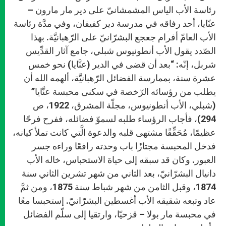
رئاسة الأب الياس المشمشانيّ على دير مار مارون –
عنّايا، أحد رفاقه في مدرسة دير كفيفان، وفي مدَّة رئاسة
الأب العامّ أفرام جعجع البشرّانيّ على الرّهبانيَّة. بهذا
الصّدد يقول الأب أنطونيوس شبلي، جامع آثار القدِّيس
شربل، إنّه: “بعد أن قضى في الدير (عنَّايا) نحو خمس
عشرة سنة، بممارسة الفضائل الرّهبانيَّة، ألهمه الله أن
يطلب من رؤسائه الرّخصة في سكنى محبسة عنَّايا”
(شبلي، الأب أنطونيوس، مجلّة المشرق، 1922، ص
294)، فأجاب الرؤساء طلبه لسموّ فضائله، ففرح فرحًا
عظيمًا، مُحَقِّقًا مشتهى قلبه والدعوة الَّتي كانت تملأ كيانه،
فدخل المحبسة مجتازًا باب وحدته رافعًا وراءه جسر
العبور. وكان قد سبقه إلى حياة الاستحباس، خاله الأب
دانيال البشرّانيّ، بعد الثاني من شهر تشرين الثاني سنة
1874، وقبل الثامن من شهر شباط سنة 1875، ومن ثمَّ
عاد وتبعه شقيقه الأب أغسطين البشرّانيّ. إستحبسا معًا
في محبسة مار بولا – قزحيّا، وارتقيا إلى سلّم الفضائل