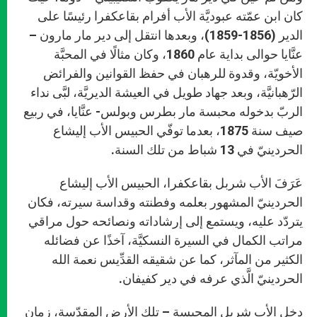
كان ابن عمّته عبوديَّة الأب أفرام بقاعكفرا رئيسًا على
الدير (1856-1859)، وبعدها انتقل إلى دير مار مارون –
عنَّايا حوالى بداية عام 1860، وكان مثالًا في المحبَّة
الأخويّة، وقدوة للرهبان في حفظ القوانين والفرائض
الرّهبانيَّة، وبعد جهاد طويل في العيشة الديريَّة، لبَّى نداء
الربّ بدخوله محبسة مار بطرس وبولس- عنَّايا، في ربيع
صيف سنة 1875، بعدما توفّي الحبيس الأب إليشاع
الحردينيّ في 13 شباط من تلك السنة.
عَرَفَ الأب شربل بقاعكفرا، الحبيس الأب إليشاع
الحردينيّ المشهور بعلمه وفطنته وقداسة سيرته، فكان
يتردّد عليه، ويستمع إلى إرشاداته ونصائحه حول مراقي
مراتب الكمال في السيرة النسكيَّة، آخذًا عن فضائله
الكثير من المآثر، كما عن شقيقه القدِّيس نعمة الله
الحردينيّ الَّذي عرفه في دير كفيفان.
دخل الأب شربل المحبسة – تلك الأرض المقدّسة، زمان