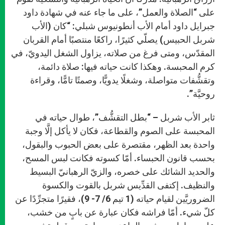
على “الصلاة والعمل”، على ما جاء عنه في شهادة داود
جبرايل داود أمام الأب أنطونيوس شبلي: “كان (الأب
شربل الحبيس) يصلّي كثيرًا، راكعًا منتصبًا أمام القربان
المقدّس، ومتى فرغ من صلاته، يزاول الشغل اليدويّ، في
كرم المحبسة. وهكذا كانت حياته فيها: صلاة دائمة،
وتقشُّفات متواصلة، وشغلًا يدويًّا، وصمتًا تامًّا، وقراءة
روحيَّة”.
ثابر الأب شربل – “بطل التقشُّف”، طوال حياته في
المحبسة على الصوم والقطاعة، فكان لا يأكل إلَّا وجبة
واحدة بعد الظهر، مقتصرة على بعض الحبوب والبقول،
بحسب قانون الحبساء. أمّا كسوته فكانت لبس المسح،
والحديد الشائك على خصره، والزيّ الرهبانيّ البسيط
والنظيف. إكتفى القدِّيس شربل بالقوت والكسوة
الضروريَّين لقيام حياته (1 تيم 6/ 7- 9)، فقيرًا متجرِّدًا عن
كلّ شيء. أمّا فراشه فكان عبارة عن بابٍ من خشب،