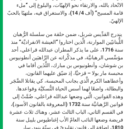
الاتّحاد بالله، والارتقاء نحو الإلهيّات، والبلوغ إلى “ملء
قامة المسيح” (أف 4/ 14)، والاستغراق فيه، ملتهبًا بالحبّ
الإلهيّ.
يندرج القدِّيس شربل، ضمن حلقة من سلسلة الرُّهبان
اللُّبنانيّين الموارنة، الَّذين اختاروا “العيشة الانفراديَّة” منذ
سنة 1716، على ما يذكر المطران عبدالله قراعلي، أحد
مؤسِّسي الرهبانيَّة، في مذكَّراته عن الرَّاهبَين أنطونيوس
بن شوشان، وأنطونيوس بن مبارك، اللَّذَين أقاما في
محبسة مار بولا – قزحيَّا، إذ ضيّق عليهما القانون،
وأعطاهما الكرم الَّذي بجانب المحبسة، كي يقاتلا الضَّجَر
والبطالة، واضعًا لهما أسس الحياة النُّسكيَّة وقواعدها.
وهذه القوانين، الَّتي وضعها عبدالله قراعلي، ضُمَّتْ إلى
قوانين الرَّهبانيَّة سنة 1732 (المعروفة بالقانون الأسود)،
في القسم الثاني، الباب الثالث عشر، وهناك ثلاث عشرة
فريضة وضعها النائب العامّ الأب إغناطيوس بليبل سنة
1810، إضافة إلى قانون تقليديّ في ستّة بنود. سار