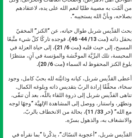
من ألَمّت به مصيبة طلبًا لنعم الله على يده، لاعتقادهم
بصلاحه، وبأنَّ الله يستجيبه”.
بحث القدِّيس شربل طوال حياته، عن “الكنز” المخفيّ
بحقل ذاته (مت 13/ 44- 46)، فوجده تاركًا كلّ شيء متَّبعًا
المسيح، إلى حيث قلبه (مت 6/ 21)، إلى حياة العزلة في
المحبسة، تلك البرِّيَّة الموحِّشة والمؤنسة في آنٍ، منتظرًا
بلوغ الكنز المحفوظ له السماء (مت 6/ 20).
أعطى القدِّيس شربل، كيانه وذاتيَّته لله بحبّ كامل، وجود
سخاء، محقِّقًا إرادة الربّ بتقديس ذاته وبلوغه الكمال.
تناهى القدِّيس شربل إلى ذروة اللقاء باللّه، بعد أن تنقّى،
وتطهّر، واستنار، ووصل إلى المشاهدة الإلهيَّة “وجهًا لوجه
مع الله” (خر 33/ 11)، بحالة من الانخطاف بالربّ،
والانشغاف به، والذهول بسرّه.
القدِّيس شربل، “أعجوبة النسّاك”، يذكّرنا “بما نقرأه في