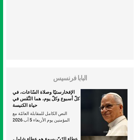
البابا فرنسيس
الإفخارستيّا وصلاة السّاعات، في
كلّ أسبوع وكلّ يوم، هما النَّفَس في
حياة الكنيسة
النص الكامل للمقابلة العامّة مع
المؤمنين يوم الأربعاء 5 آب 2026
عطاء الرّبّ يسوع هو عطاء شامل،