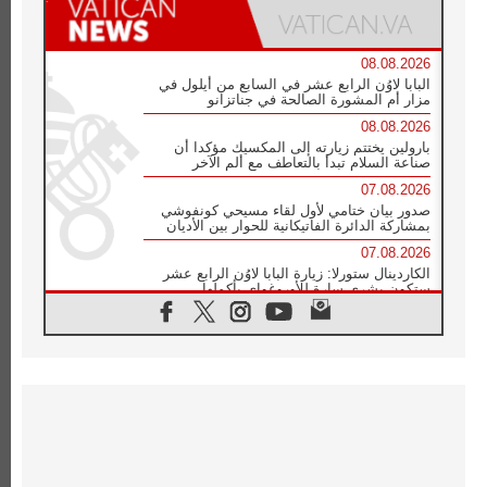
08.08.2026
البابا لاوُن الرابع عشر في السابع من أيلول في
مزار أم المشورة الصالحة في جناتزانو
08.08.2026
بارولين يختتم زيارته إلى المكسيك مؤكدا أن
صناعة السلام تبدأ بالتعاطف مع ألم الآخر
07.08.2026
صدور بيان ختامي لأول لقاء مسيحي كونفوشي
بمشاركة الدائرة الفاتيكانية للحوار بين الأديان
07.08.2026
الكاردينال ستورلا: زيارة البابا لاوُن الرابع عشر
ستكون بشرى سارة للأوروغواي بأكملها
07.08.2026
الفاتيكان يعلن برنامج الزيارة الرسولية للبابا لاوُن
الرابع عشر إلى فرنسا
07.08.2026
في الذكرى الـ ٨١ لحادثة هيروشيما الكنيسة في
اليابان تنظم ١٠ أيام للصلاة على نية السلام
07.08.2026
الكنيسة في الأوروغواي: زيارة البابا ستعزز
الإيمان والرجاء