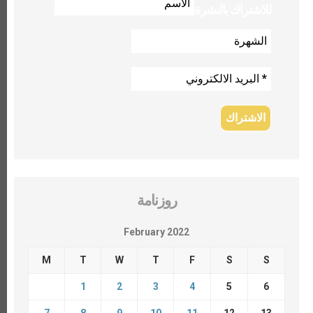
للاشتراك بالنشرة
روزنامة
February 2022
M
T
W
T
F
S
S
1
2
3
4
5
6