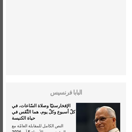
البابا فرنسيس
الإفخارستيّا وصلاة السّاعات، في
كلّ أسبوع وكلّ يوم، هما النَّفَس في
حياة الكنيسة
النص الكامل للمقابلة العامّة مع