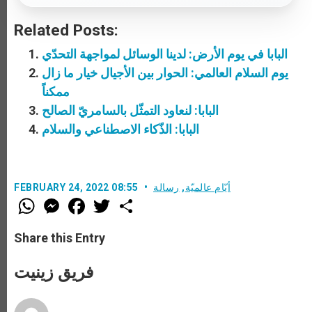
Related Posts:
البابا في يوم الأرض: لدينا الوسائل لمواجهة التحدّي
يوم السلام العالمي: الحوار بين الأجيال خيار ما زال
ممكناً
البابا: لنعاود التمثّل بالسامريّ الصالح
البابا: الذّكاء الاصطناعي والسلام
أيّام عالميّة
,
رسالة
FEBRUARY 24, 2022 08:55
W
M
F
T
S
h
e
a
w
h
a
s
c
i
a
t
s
e
t
r
Share this Entry
s
e
b
t
e
A
n
o
e
p
g
o
r
فريق زينيت
p
e
k
r