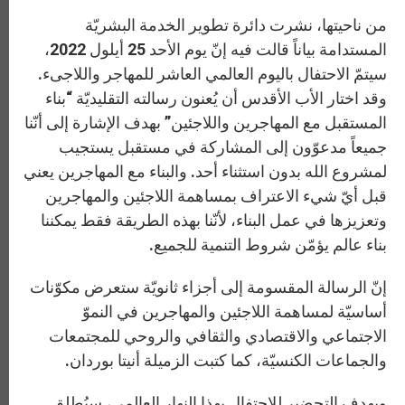
من ناحيتها، نشرت دائرة تطوير الخدمة البشريّة
المستدامة بياناً قالت فيه إنّ يوم الأحد 25 أيلول 2022،
سيتمّ الاحتفال باليوم العالمي العاشر للمهاجر واللاجىء.
وقد اختار الأب الأقدس أن يُعنون رسالته التقليديّة “بناء
المستقبل مع المهاجرين واللاجئين” بهدف الإشارة إلى أنّنا
جميعاً مدعوّون إلى المشاركة في مستقبل يستجيب
لمشروع الله بدون استثناء أحد. والبناء مع المهاجرين يعني
قبل أيّ شيء الاعتراف بمساهمة اللاجئين والمهاجرين
وتعزيزها في عمل البناء، لأنّنا بهذه الطريقة فقط يمكننا
بناء عالم يؤمّن شروط التنمية للجميع.
إنّ الرسالة المقسومة إلى أجزاء ثانويّة ستعرض مكوّنات
أساسيّة لمساهمة اللاجئين والمهاجرين في النموّ
الاجتماعي والاقتصادي والثقافي والروحي للمجتمعات
والجماعات الكنسيّة، كما كتبت الزميلة أنيتا بوردان.
وبهدف التحضير للاحتفال بهذا النهار العالمي، سيُطلق