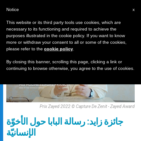
AR
Notice
x
This website or its third party tools use cookies, which are
necessary to its functioning and required to achieve the
رسالة
purposes illustrated in the cookie policy. If you want to know
more or withdraw your consent to all or some of the cookies,
please refer to the
cookie policy
.
By closing this banner, scrolling this page, clicking a link or
continuing to browse otherwise, you agree to the use of cookies.
Prix Zayed 2022 © Capture De Zenit - Zayed Award
جائزة زايد: رسالة البابا حول الأخوّة
الإنسانيّة