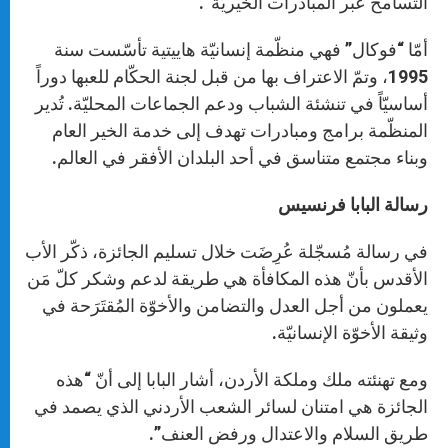
التسامح عبر المبادرات الخيريّة”.
أمّا “فوكال” فهي منظّمة إنسانيّة هاييتية تأسّست سنة
1995، وتمّ الاعتراف بها من قبل لجنة الحكّام للعبها دوراً
أساسيّاً في تنشئة الشباب ودعم الجماعات المحليّة. تُدير
المنظّمة برامج ومبادرات تهدف إلى خدمة الخير العام
وبناء مجتمع متناسق في أحد البلدان الأفقر في العالم.
رسالة البابا فرنسيس
في رسالة مُسجّلة عُرِضَت خلال تسليم الجائزة، ذكّر الأب
الأقدس بأنّ هذه المكافأة هي طريقة لدعم وشكر كلّ مَن
يعملون من أجل العدل والتضامن والأخوّة المُقتَرَحة في
وثيقة الأخوّة الإنسانيّة.
ومع تهنئته ملك وملكة الأردن، أشار البابا إلى أنّ “هذه
الجائزة هي امتنان لسائر الشعب الأردني الذي يصمد في
طريق السلام والاعتدال ورفض العنف”.