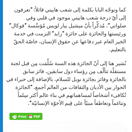
كما وتوجّه البابا بكلمة إلى شعب هاييتي قائلاً: “تعرفون
إلى أيّ درجة شعب هاييتي موجود في قلبي وفي
صلواتي”، مُذكِّراً بأنّ ميشيل بيار لويس مُؤسِّسة “فوكال”
ورئيستها والحائزة على جائزة “زايد” التزمت في خدمة
الخير العام عبر دفاعها عن حقوق الإنسان، خاصّة الحقّ
بالتعليم.
نُشير هنا إلى أنّ الجائزة هذه السنة سُلِّمَت مِن قبل لجنة
مستقلّة تتألّف مِن رؤساء دول سابقين، فائز سابق
بالجائزة وفائز بجائزة نوبل للسلام، بالإضافة إلى خبراء في
الحوار بين الأديان والثقافات من العالم أجمع. “الجائزة
تُكافىء أشخاصاً لمساهماتهم في بناء عالم أكثر سِلماً
وتناغماً وتعاطفاً مبنيّاً على قِيم الأخوّة الإنسانيّة”.