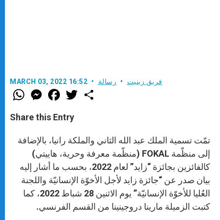
فريق زينيت
رسالة
MARCH 03, 2022 16:52
W
M
F
T
S
h
e
a
w
h
a
s
c
i
a
t
s
e
t
r
Share this Entry
s
e
b
t
e
A
n
o
e
p
g
o
r
تمّت تسمية الملك عبد الله الثاني والملكة رانيا، بالإضافة
p
e
k
r
إلى منظّمة FOKAL (منظّمة معرفة وحرية، هاييتي)
كالفائزين بجائزة “زايد” لعام 2022، بحسب ما أشار إليه
بيان صدر عن “جائزة زايد لأجل الأخوّة الإنسانيّة واللجنة
العُليا للأخوّة الإنسانيّة” يوم الاثنين 28 شباط 2022، كما
كتبت الزميلة مارينا دروجينينا من القسم الفرنسي.