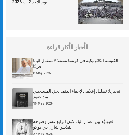
يوم الأحد 2 آب 2026
الأخبار الأكثر قراءة
الكنيسة الكاثوليكية في فرنسا تستعدّ لاستقبال البابا
قريبًا
8 May 2026
نيجيريا: تضليل إعلامي لإخفاء العنف بحق المسيحيين
منذ عقود
15 May 2026
العبوديَّة بين اعتذار البابا لاوُن الرابع عشر وصرخة
القدِّيس شارل دي فوكو
27 May 2026