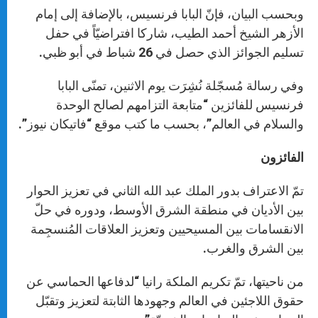
وبحسب البيان، فإنّ البابا فرنسيس، بالإضافة إلى إمام
الأزهر الشيخ أحمد الطيب، شاركا افتراضيّاً في حفل
تسليم الجوائز الذي حصل في 26 شباط في أبو ظبي.
وفي رسالة مُسجّلة نُشِرَت يوم الاثنين، تمنّى البابا
فرنسيس للفائزين “متابعة التزامهم لصالح الوحدة
والسلام في العالم”، بحسب ما كتب موقع “فاتيكان نيوز”.
الفائزون
تمّ الاعتراف بدور الملك عبد الله الثاني في تعزيز الحوار
بين الأديان في منطقة الشرق الأوسط، ودوره في حلّ
الانقسامات بين المسيحيين وتعزيز العلاقات المُنسجِمة
بين الشرق والغرب.
من ناحيتها، تمّ تكريم الملكة رانيا “لدفاعها الحماسي عن
حقوق اللاجئين في العالم وجهودها الثابتة لتعزيز وتقبّل