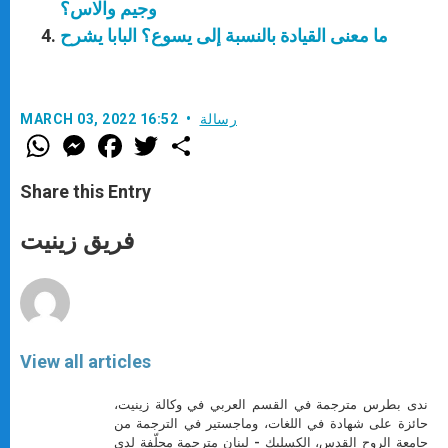
وجيم والاس؟
ما معنى القيادة بالنسبة إلى يسوع؟ البابا يشرح
رسالة
MARCH 03, 2022 16:52
W
M
F
T
S
h
e
a
w
h
a
s
c
i
a
t
s
e
t
r
Share this Entry
s
e
b
t
e
A
n
o
e
p
g
o
r
فريق زينيت
p
e
k
r
View all articles
ندى بطرس مترجمة في القسم العربي في وكالة زينيت،
حائزة على شهادة في اللغات، وماجستير في الترجمة من
جامعة الروح القدس، الكسليك - لبنان مترجمة محلّفة لدى