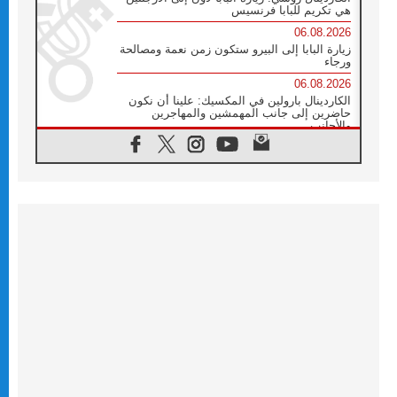
هي تكريم للبابا فرنسيس
06.08.2026
زيارة البابا إلى البيرو ستكون زمن نعمة ومصالحة
ورجاء
06.08.2026
الكاردينال بارولين في المكسيك: علينا أن نكون
حاضرين إلى جانب المهمشين والمهاجرين
والأجانب
06.08.2026
البابا لاوُن الرابع عشر للشباب في أسيزي:
"أوروبا والعالم يبحثان اليوم عن قديسين جُدد
فيكم"
06.08.2026
البابا في أسيزي يتحدث إلى الشباب المشاركين
في لقاء الشباب الفرنسيسكاني
06.08.2026
البابا لاوُن الرابع عشر يبرق معزيا بوفاة
الكاردينال جوليو دوارتي لانغا
05.08.2026
في مقابلته العامة مع المؤمنين البابا لاوُن الرابع
عشر يواصل الحديث عن الدستور في الليتورجيا
المقدسة مسلطا الضوء على صلاة الكنيسة
05.08.2026
البابا لاوُن الرابع عشر يزور في تشرين الثاني