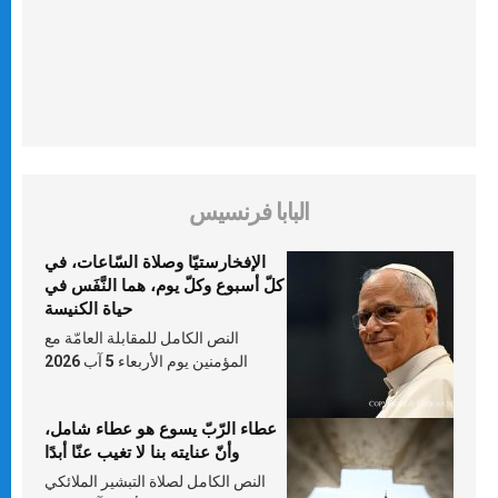
البابا فرنسيس
الإفخارستيّا وصلاة السّاعات، في
كلّ أسبوع وكلّ يوم، هما النَّفَس في
حياة الكنيسة
النص الكامل للمقابلة العامّة مع
المؤمنين يوم الأربعاء 5 آب 2026
عطاء الرّبّ يسوع هو عطاء شامل،
وأنّ عنايته بنا لا تغيب عنّا أبدًا
النص الكامل لصلاة التبشير الملائكي