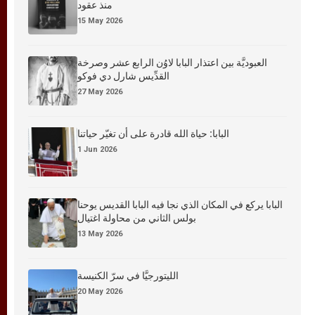
منذ عقود
15 May 2026
العبوديَّة بين اعتذار البابا لاوُن الرابع عشر وصرخة
القدِّيس شارل دي فوكو
27 May 2026
البابا: حياة الله قادرة على أن تغيّر حياتنا
1 Jun 2026
البابا يركع في المكان الذي نجا فيه البابا القديس يوحنا
بولس الثاني من محاولة اغتيال
13 May 2026
الليتورجيَّا في سرّ الكنيسة
20 May 2026