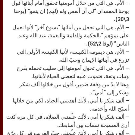
– الأم، هي التي من خلال أمومتها تحقق أمام أبنائها قول
يوحنا المعمدان “لي أن أنقص وله (لهم) ان ينمو” (يوحنا
3\30).
– الأم، هي التي تجعل من أبنائها “يسوع آخر” لأنها تعمل
على نموّهم “بالحكمة والقامة والنعمة، عند الله وعند
الناس” (لوقا 2\52).
– الأم، هي ديمومة الكنيسة، لأنها الكنيسة الأولى التي
تزرع في أبنائها الإيمان وحبّ الله.
– الأم، هي التي تحول أمومتها إلى صليب تحمله بفرح
وثبات وثقة، فتموت عليه لتعطي الحياة لأبنائها.
وهنا لا بدّ من وقفة ضمير، أقول من خلالها ألف شكر
وشكر إلى “أمي”.
– ألف شكر يا أمي، لأنك أهديتني الحياة، لكي من خلالها
أسبّح الله وأخدمه.
– ألف شكر يا أمي، لأنّك علّمتني الصلاة، في كل مرة كنت
أرى المسبحة تنساب بين أصابعك.
– ألف شكر يا أمي، لأنك علّمتِني حبّ القريب في كل مرّة