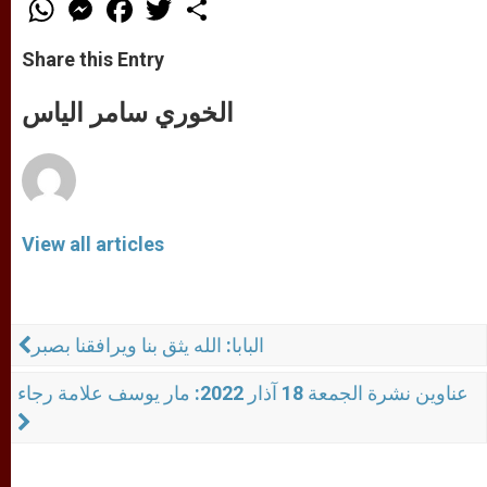
W
M
F
T
S
h
e
a
w
h
a
s
c
i
a
t
s
e
t
r
Share this Entry
s
e
b
t
e
A
n
o
e
p
g
o
r
الخوري سامر الياس
p
e
k
r
View all articles
البابا: الله يثق بنا ويرافقنا بصبر
عناوين نشرة الجمعة 18 آذار 2022: مار يوسف علامة رجاء