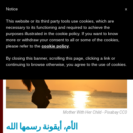
AR
Notice
x
This website or its third party tools use cookies, which are
necessary to its functioning and required to achieve the
,
تأمّلات
مجتمع
purposes illustrated in the cookie policy. If you want to know
more or withdraw your consent to all or some of the cookies,
please refer to the
cookie policy
.
By closing this banner, scrolling this page, clicking a link or
continuing to browse otherwise, you agree to the use of cookies.
Mother With Her Child - Pixabay CC0
الأم، أيقونة رسمها الله