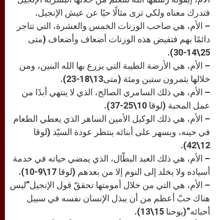
فتدرك معناه ولكي ترى مثالًا حيًا عن عيش الإنجيل.
– الأم، هي صاحب الوزنات الخمس والعشرة، التي تتاجر
دائمًا بهم فتفيض هذه الوزنات أضعاف وأضعاف (متى
25\14-30).
– الأم، هي الأرضة الطيبة التي يزرع بها الله البنين، ومن
خلالها يثمرون ستين ومئة (متى13\18-23).
– الأم، هي ذلك السامري الصالح، الذي لا ينتهي أبدًا من
عمل المحبة (لوقا 10\25-37).
– الأم، هي ذلك الوكيل الأمين الساهر الذي يعطي الطعام
في حينه، ويسهر على أبنائه ينتظر عودة السيّد (لوقا
12\42).
– الأم، هي ذلك العبد البطّال، الذي يمضي حياته في خدمة
أسياده ولا يخلد إلى النوم إلا من بعدهم (لوقا 17\9-10).
– الأم، هي التي من خلال أمومتها تحققّ قول الإنجيل”ليس
هناك حبّ أعظم من أن يبذل الإنسان نفسه في سبيل
أحبائه”(يوحنا 15\13).