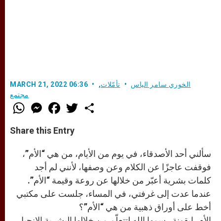
الخوري سامر الياس
تأمّلات
,
MARCH 21, 2022 06:36
مجتمع
W
M
F
T
S
h
e
a
w
h
a
s
c
i
a
t
s
e
t
r
Share this Entry
s
e
b
t
e
A
n
o
e
p
g
o
r
سألني أحد الأصدقاء، في يوم من الأيام، من هي “الأم”،
p
e
k
r
فوقفت عاجزًا عن الكلام وعن وصفها، لأنني لم أجد
كلمات بشرية أعبّر من خلالها عن روعة وقيمة “الأم”.
عندما عدت إلى غرفتي، في المساء، جلست على مكتبي
أخط على أوراق ذهبية من هي “الأم”؟
الأم، إيقونة رسمها الله لتتعلّم من خلالها البشرية الإنجيل