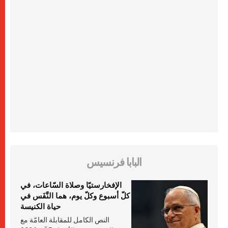
البابا فرنسيس
الإفخارستيّا وصلاة السّاعات، في
كلّ أسبوع وكلّ يوم، هما النَّفَس في
حياة الكنيسة
النص الكامل للمقابلة العامّة مع