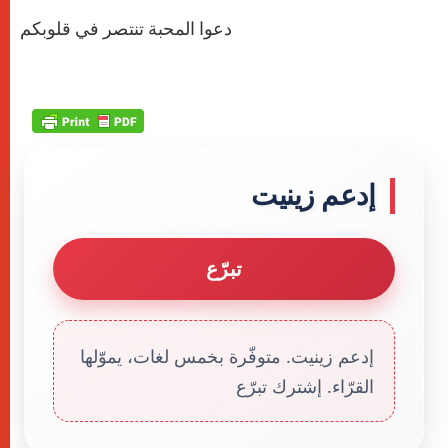
دعوا المحبة تنتصر في قلوبكم
إدعم زينيت
تبرّع
إدعم زينيت. متوفّرة بخمس لغات، يموّلها
القرّاء. إشترك تبرّع