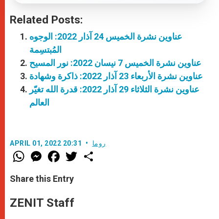
Related Posts:
عناوين نشرة الخميس 24 آذار 2022: الوجوه
المُبتسِمة
عناوين نشرة الخميس 7 نيسان 2022: نور المسيح
عناوين نشرة الأربعاء 23 آذار 2022: ذاكرة وشهادة
عناوين نشرة الثلاثاء 29 آذار 2022: قدرة الله تغيّر
العالم
روما
APRIL 01, 2022 20:31
W
M
F
T
S
h
e
a
w
h
a
s
c
i
a
t
s
e
t
r
Share this Entry
s
e
b
t
e
A
n
o
e
p
g
o
r
ZENIT Staff
p
e
k
r