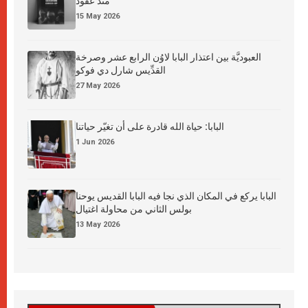
منذ عقود
15 May 2026
العبوديَّة بين اعتذار البابا لاوُن الرابع عشر وصرخة
القدِّيس شارل دي فوكو
27 May 2026
البابا: حياة الله قادرة على أن تغيّر حياتنا
1 Jun 2026
البابا يركع في المكان الذي نجا فيه البابا القديس يوحنا
بولس الثاني من محاولة اغتيال
13 May 2026