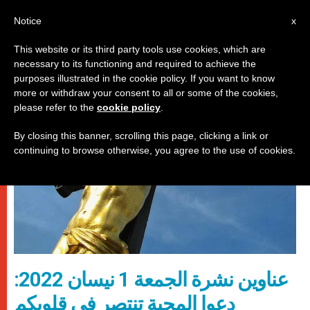
AR
Notice
x
This website or its third party tools use cookies, which are
necessary to its functioning and required to achieve the
روما
purposes illustrated in the cookie policy. If you want to know
more or withdraw your consent to all or some of the cookies,
please refer to the
cookie policy
.
By closing this banner, scrolling this page, clicking a link or
continuing to browse otherwise, you agree to the use of cookies.
عناوين نشرة الجمعة 1 نيسان 2022:
دعوا المحبة تنتصر في قلوبكم