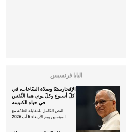
البابا فرنسيس
الإفخارستيّا وصلاة السّاعات، في
كلّ أسبوع وكلّ يوم، هما النَّفَس
في حياة الكنيسة
النص الكامل للمقابلة العامّة مع
المؤمنين يوم الأربعاء 5 آب 2026