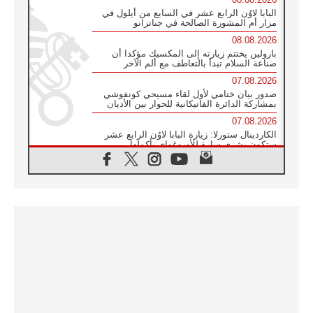
البابا لاوُن الرابع عشر في السابع من أيلول في
مزار أم المشورة الصالحة في جناتزانو
08.08.2026
بارولين يختتم زيارته إلى المكسيك مؤكدا أن
صناعة السلام تبدأ بالتعاطف مع ألم الآخر
07.08.2026
صدور بيان ختامي لأول لقاء مسيحي كونفوشي
بمشاركة الدائرة الفاتيكانية للحوار بين الأديان
07.08.2026
الكاردينال ستورلا: زيارة البابا لاوُن الرابع عشر
ستكون بشرى سارة للأوروغواي بأكملها
07.08.2026
الفاتيكان يعلن برنامج الزيارة الرسولية للبابا لاوُن
الرابع عشر إلى فرنسا
07.08.2026
في الذكرى الـ ٨١ لحادثة هيروشيما الكنيسة في
اليابان تنظم ١٠ أيام للصلاة على نية السلام
07.08.2026
الكنيسة في الأوروغواي: زيارة البابا ستعزز
الإيمان والرجاء
06.08.2026
الاجتماع الشهري للمطارنة الموارنة