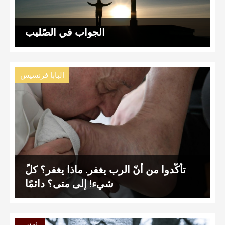
الجواب في الصّليب
البابا فرنسيس
تأكّدوا من أنّ الرب يغفر. ماذا يغفر؟ كلّ
شيء! إلى متى؟ دائمًا