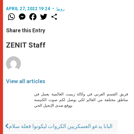
روما
APRIL 27, 2022 19:24
W
M
F
T
S
h
e
a
w
h
a
s
c
i
a
t
s
e
t
r
Share this Entry
s
e
b
t
e
A
n
o
e
p
g
o
r
ZENIT Staff
p
e
k
r
View all articles
فريق القسم العربي في وكالة زينيت العالمية يعمل في
مناطق مختلفة من العالم لكي يوصل لكم صوت الكنيسة
ووقع صدى الإنجيل الحي.
البابا يدعو العسكريين الكروات ليكونوا فعلة سلام