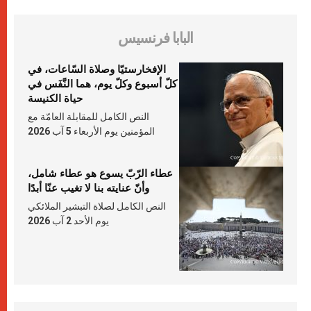
البابا فرنسيس
الإفخارستيّا وصلاة السّاعات، في
كلّ أسبوع وكلّ يوم، هما النَّفَس في
حياة الكنيسة
النص الكامل للمقابلة العامّة مع
المؤمنين يوم الأربعاء 5 آب 2026
عطاء الرّبّ يسوع هو عطاء شامل،
وأنّ عنايته بنا لا تغيب عنّا أبدًا
النص الكامل لصلاة التبشير الملائكي
يوم الأحد 2 آب 2026