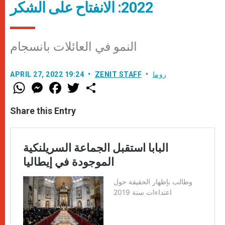
2022: الانفتاح على الشكر
النمو في العائلات بانسجام
روما
ZENIT STAFF
APRIL 27, 2022 19:24
W
M
F
T
S
h
e
a
w
h
a
s
c
i
a
t
s
e
t
r
Share this Entry
s
e
b
t
e
A
n
o
e
p
g
o
r
p
e
k
r