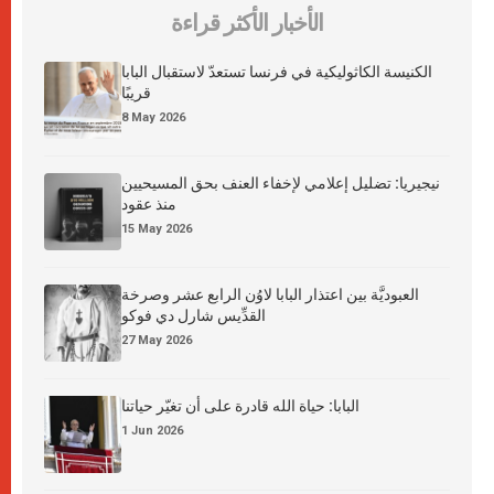
الأخبار الأكثر قراءة
الكنيسة الكاثوليكية في فرنسا تستعدّ لاستقبال البابا
قريبًا
8 May 2026
نيجيريا: تضليل إعلامي لإخفاء العنف بحق المسيحيين
منذ عقود
15 May 2026
العبوديَّة بين اعتذار البابا لاوُن الرابع عشر وصرخة
القدِّيس شارل دي فوكو
27 May 2026
البابا: حياة الله قادرة على أن تغيّر حياتنا
1 Jun 2026