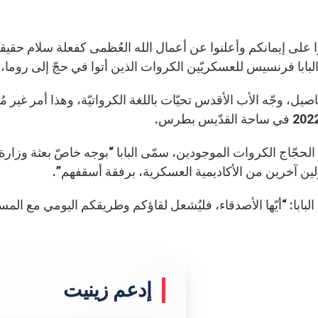
 على إيمانكم وأعلنوا عن أعمال الله العُظمى كفعلة سلام حقيقي
البابا فرنسيس للعسكريّين الكروات الذين أتوا في حجّ إلى روما، 
الحجّاج الكروات الموجودين، سمّى البابا “بوجه خاصّ بعثة وزارة ا
ن آخرين من الأكاديمية العسكرية، برفقة أسقفهم”.
بابا: “أيّها الأصدقاء، فليُشعل لقاؤكم وطريقكم اليومي مع المس
إدعم زينيت