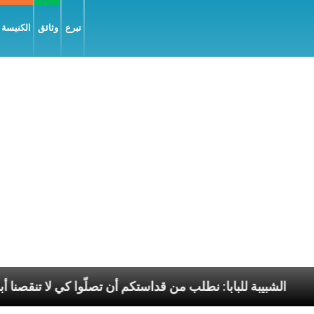
تبرع
وثائق
الكنيسة و
يل السّلام
الشبيبة للبابا: نطلب من قداستكم أن تصلّوا 