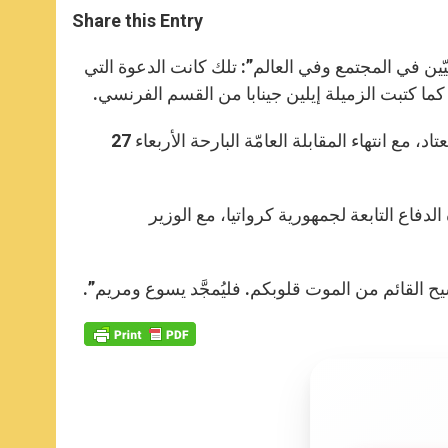
t
s
e
t
r
Share this Entry
s
e
b
t
e
A
n
o
e
p
g
o
r
ّين في المجتمع وفي العالم”: تلك كانت الدعوة التي
p
e
k
كما كتبت الزميلة إيلين جينابا من القسم الفرنسي.
r
في التفاصيل، وجّه الأب الأقدس تحيّات باللغة الكرواتيّة، وهذا أمر غير مُعتاد، مع انتهاء المقابلة العامّة البارحة الأربعاء 27
لدفاع التابعة لجمهورية كرواتيا، مع الوزير
يح القائم من الموت قلوبكم. فليُمجَّد يسوع ومريم”.