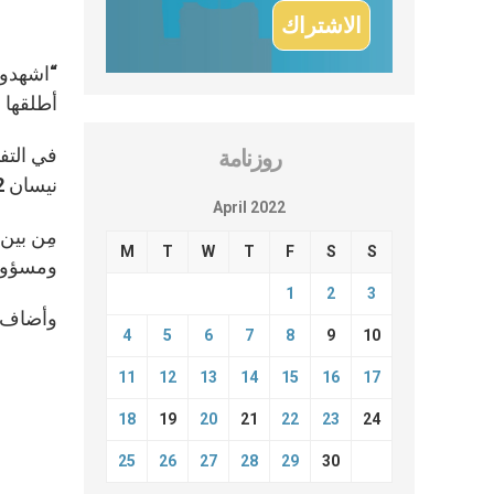
“اشهدوا
أطلقها 
روزنامة
نيسان 2022 في ساحة القدّيس بطرس.
April 2022
مِن بين 
M
T
W
T
F
S
S
ومسؤولي
1
2
3
وأضاف ال
4
5
6
7
8
9
10
11
12
13
14
15
16
17
18
19
20
21
22
23
24
25
26
27
28
29
30