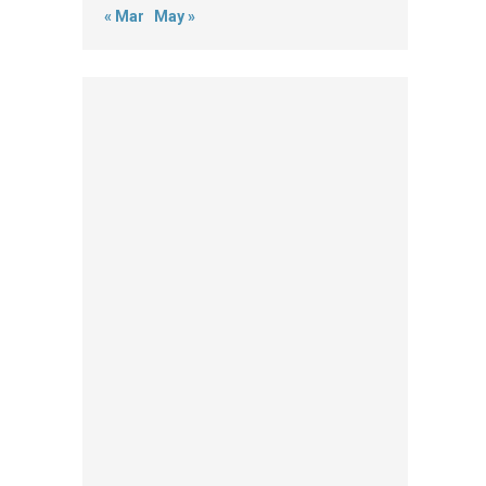
« Mar
May »