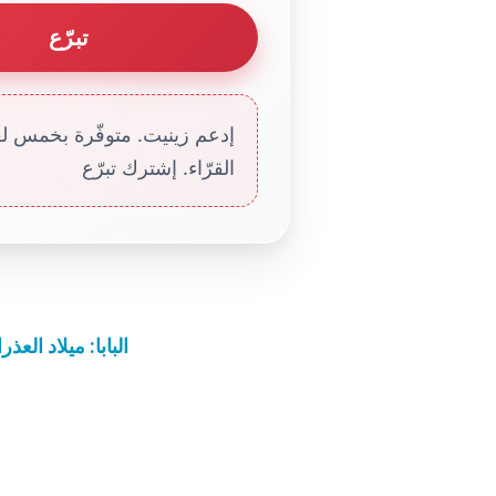
تبرّع
إدعم زينيت. متوفّرة بخمس لغا
القرّاء. إشترك تبرّع
البابا: ميلاد الع