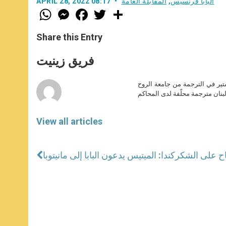
البابا فرنسيس
,
المقابلة العامة
APRIL 28, 2022 08:17
W
M
F
T
S
h
e
a
w
h
a
s
c
i
a
t
s
e
t
r
Share this Entry
s
e
b
t
e
A
n
o
e
p
g
o
r
فريق زينيت
p
e
k
r
ير في الترجمة من جامعة الروح
بنان مترجمة محلّفة لدى المحاكم
View all articles
كندا: الميتيس يدعون البابا إلى مانيتوبا