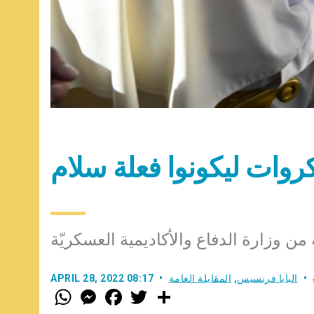
لكروات ليكونوا فعلة سلام
 من وزارة الدفاع والأكاديمية العسكريّة
البابا فرنسيس
,
المقابلة العامة
APRIL 28, 2022 08:17
W
M
F
T
S
h
e
a
w
h
a
s
c
i
a