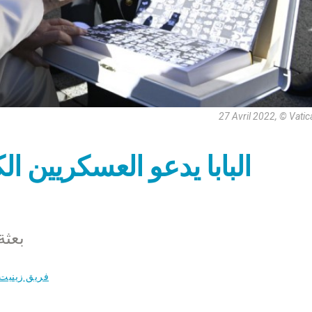
27 Avril 2022, © Vati
البابا يدعو العسكريين ا
بعثة
فريق زينيت