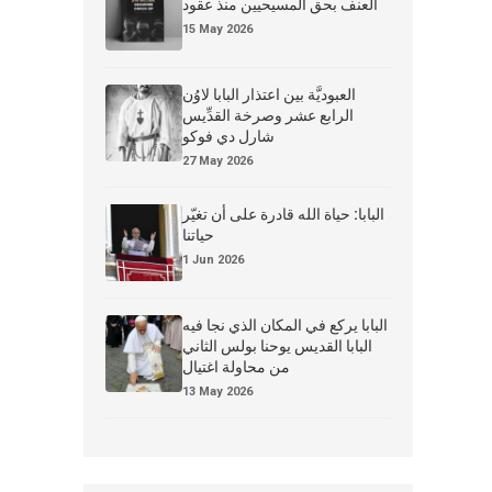
العنف بحق المسيحيين منذ عقود
15 May 2026
العبوديَّة بين اعتذار البابا لاوُن
الرابع عشر وصرخة القدِّيس
شارل دي فوكو
27 May 2026
البابا: حياة الله قادرة على أن تغيّر
حياتنا
1 Jun 2026
البابا يركع في المكان الذي نجا فيه
البابا القديس يوحنا بولس الثاني
من محاولة اغتيال
13 May 2026