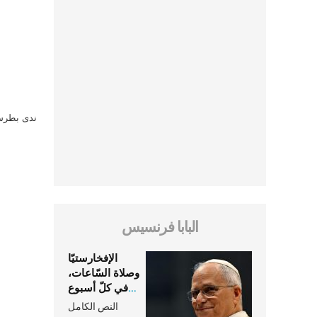
ندى بطرس 
البابا فرنسيس
الإفخارستيّا
وصلاة السّاعات،
في كلّ أسبوع
وكلّ يوم، هما
النص الكامل