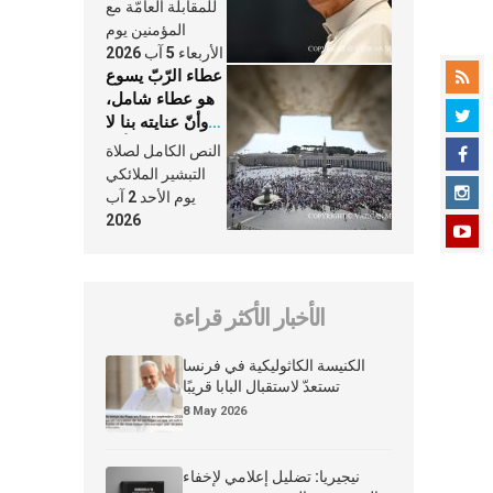
النَّفَس في حياة
للمقابلة العامّة مع
الكنيسة
المؤمنين يوم
الأربعاء 5 آب 2026
عطاء الرّبّ يسوع
هو عطاء شامل،
وأنّ عنايته بنا لا
تغيب عنّا أبدًا
النص الكامل لصلاة
التبشير الملائكي
يوم الأحد 2 آب
2026
الأخبار الأكثر قراءة
الكنيسة الكاثوليكية في فرنسا
تستعدّ لاستقبال البابا قريبًا
8 May 2026
نيجيريا: تضليل إعلامي لإخفاء