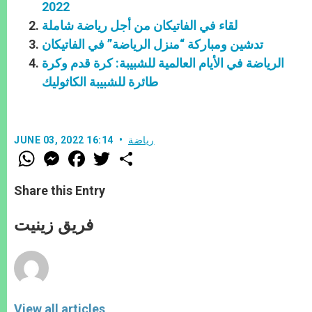
2022
لقاء في الفاتيكان من أجل رياضة شاملة
تدشين ومباركة “منزل الرياضة” في الفاتيكان
الرياضة في الأيام العالمية للشبيبة: كرة قدم وكرة
طائرة للشبيبة الكاثوليك
رياضة
JUNE 03, 2022 16:14
W
M
F
T
S
h
e
a
w
h
a
s
c
i
a
t
s
e
t
r
Share this Entry
s
e
b
t
e
A
n
o
e
p
g
o
r
فريق زينيت
p
e
k
r
View all articles