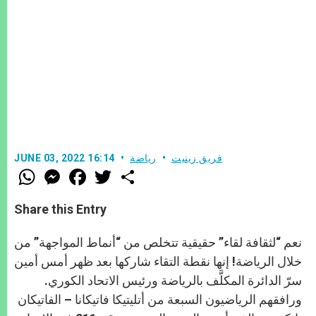
فريق زينيت
رياضة
JUNE 03, 2022 16:14
W
M
F
T
S
h
e
a
w
h
a
s
c
i
a
t
s
e
t
r
Share this Entry
s
e
b
t
e
A
n
o
e
p
g
o
r
نعم “لثقافة لقاء” حقيقية تتخلص من “أنماط المواجهة” من
p
e
k
r
خلال الرياضة! إنها نقطة التقاء شاركها بعد ظهر أمس أمين
سرّ الدائرة المكلَّف بالرياضة ورئيس الاتحاد الكوري.
ورافقهم الرياضيون السبعة من أتليتيكا فاتيكانا – الفاتيكان