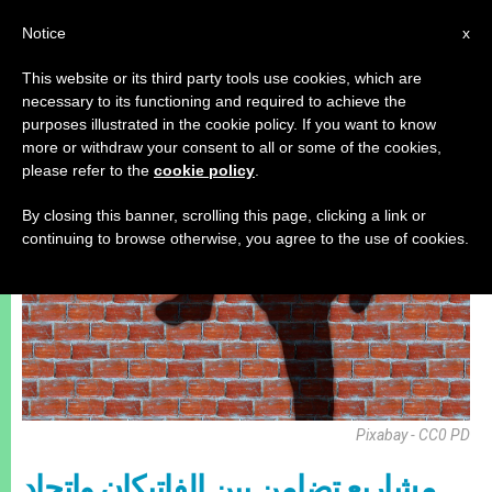
AR
Notice
x
This website or its third party tools use cookies, which are
necessary to its functioning and required to achieve the
رياضة
purposes illustrated in the cookie policy. If you want to know
more or withdraw your consent to all or some of the cookies,
please refer to the
cookie policy
.
By closing this banner, scrolling this page, clicking a link or
continuing to browse otherwise, you agree to the use of cookies.
Pixabay - CC0 PD
مشاريع تضامن بين الفاتيكان واتحاد