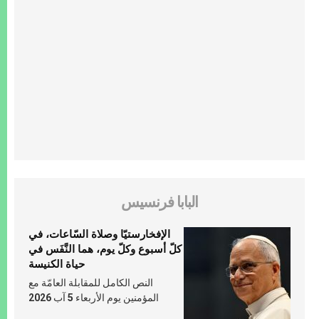
البابا فرنسيس
الإفخارستيّا وصلاة السّاعات، في
كلّ أسبوع وكلّ يوم، هما النَّفَس في
حياة الكنيسة
النص الكامل للمقابلة العامّة مع
المؤمنين يوم الأربعاء 5 آب 2026