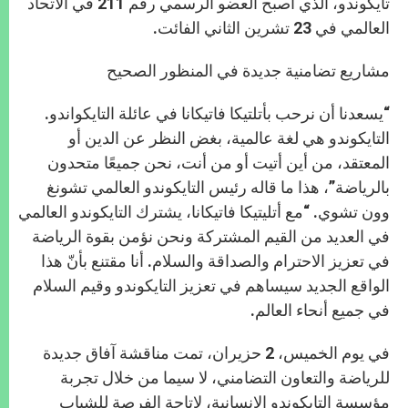
تايكوندو، الذي أصبح العضو الرسمي رقم 211 في الاتحاد
العالمي في 23 تشرين الثاني الفائت.
مشاريع تضامنية جديدة في المنظور الصحيح
“يسعدنا أن نرحب بأتلتيكا فاتيكانا في عائلة التايكواندو.
التايكوندو هي لغة عالمية، بغض النظر عن الدين أو
المعتقد، من أين أتيت أو من أنت، نحن جميعًا متحدون
بالرياضة”، هذا ما قاله رئيس التايكوندو العالمي تشونغ
وون تشوي. “مع أتليتيكا فاتيكانا، يشترك التايكوندو العالمي
في العديد من القيم المشتركة ونحن نؤمن بقوة الرياضة
في تعزيز الاحترام والصداقة والسلام. أنا مقتنع بأنّ هذا
الواقع الجديد سيساهم في تعزيز التايكوندو وقيم السلام
في جميع أنحاء العالم.
في يوم الخميس، 2 حزيران، تمت مناقشة آفاق جديدة
للرياضة والتعاون التضامني، لا سيما من خلال تجربة
مؤسسة التايكوندو الإنسانية، لإتاحة الفرصة للشباب