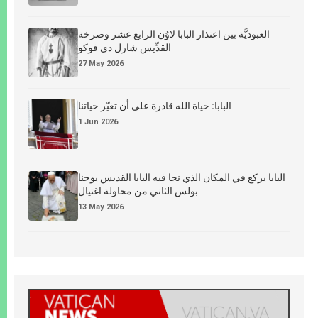
العبوديَّة بين اعتذار البابا لاوُن الرابع عشر وصرخة
القدِّيس شارل دي فوكو
27 May 2026
البابا: حياة الله قادرة على أن تغيّر حياتنا
1 Jun 2026
البابا يركع في المكان الذي نجا فيه البابا القديس يوحنا
بولس الثاني من محاولة اغتيال
13 May 2026