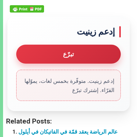
إدعم زينيت
تبرّع
إدعم زينيت. متوفّرة بخمس لغات، يموّلها
القرّاء. إشترك تبرّع
Related Posts:
عالم الرياضة يعقد قمّة في الفاتيكان في أيلول