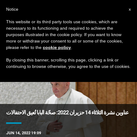
AR
Notice
x
This website or its third party tools use cookies, which are
necessary to its functioning and required to achieve the
DAY
purposes illustrated in the cookie policy. If you want to know
June 14th, 2022
more or withdraw your consent to all or some of the cookies,
please refer to the
cookie policy
.
By closing this banner, scrolling this page, clicking a link or
continuing to browse otherwise, you agree to the use of cookies.
DERNIÈRES NOUVELLES
عناوين نشرة الثلاثاء 14 حزيران 2022: صحّة البابا تُعيق الاحتفالات
JUN 14, 2022 19:09