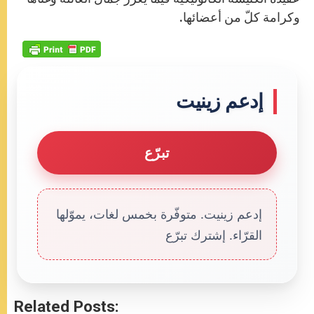
وكرامة كلّ من أعضائها.
إدعم زينيت
تبرّع
إدعم زينيت. متوفّرة بخمس لغات، يموّلها
القرّاء. إشترك تبرّع
Related Posts: