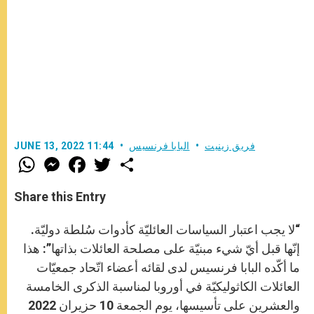
فريق زينيت
البابا فرنسيس
JUNE 13, 2022 11:44
W
M
F
T
S
h
e
a
w
h
a
s
c
i
a
t
s
e
t
r
Share this Entry
s
e
b
t
e
A
n
o
e
p
g
o
r
“لا يجب اعتبار السياسات العائليّة كأدوات سُلطة دوليّة.
p
e
k
r
إنّها قبل أيّ شيء مبنيّة على مصلحة العائلات بذاتها”: هذا
ما أكّده البابا فرنسيس لدى لقائه أعضاء اتّحاد جمعيّات
العائلات الكاثوليكيّة في أوروبا لمناسبة الذكرى الخامسة
والعشرين على تأسيسها، يوم الجمعة 10 حزيران 2022