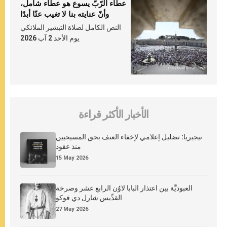
عطاء الرّبّ يسوع هو عطاء شامل،
وأنّ عنايته بنا لا تغيب عنّا أبدًا
النص الكامل لصلاة التبشير الملائكي
يوم الأحد 2 آب 2026
الأخبار الأكثر قراءة
نيجيريا: تضليل إعلامي لإخفاء العنف بحق المسيحيين
منذ عقود
15 May 2026
العبوديَّة بين اعتذار البابا لاوُن الرابع عشر وصرخة
القدِّيس شارل دي فوكو
27 May 2026