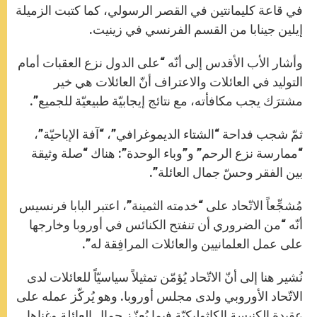
في قاعة كليمانتين في القصر الرسولي، كما كتبت الزميلة
إيلين جينابا من القسم الفرنسي في زينيت.
وأشار الأب الأقدس إلى أنّه “على الدول نزع العقبات أمام
التوليد في العائلات والاعتراف أنّ العائلات هي خير
مشترَك يجب مكافأته، مع نتائج إيجابيّة طبيعيّة للجميع”.
ثمّ شجب فداحة “الشتاء الديموغرافي”، “آفة الإباحيّة”،
“ممارسة نزع الرحم” و”وباء الوحدة”: هناك “صلة وثيقة
بين الفقر وحسّ جمال العائلة”.
مُشجِّعاً الاتّحاد على “خدمته الثمينة”، اعتبر البابا فرنسيس
أنّه “من الضروري أن تنفتح الكنائس في أوروبا وخارجها
على عمل العلمانيين والعائلات المرافِقة له”.
نُشير هنا إلى أنّ الاتّحاد يُؤمّن تمثيلاً سياسيّاً للعائلات لدى
الاتّحاد الأوروبي ولدى مجلس أوروبا. وهو يُركّز عمله على
عقيدة الكنيسة الكاثوليكيّة فيما يُعزّز جمال العائلة وغناها