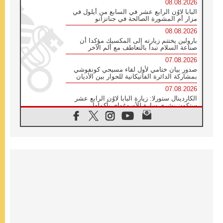
08.08.2026
البابا لاوُن الرابع عشر في السابع من أيلول في
مزار أم المشورة الصالحة في جناتزانو
08.08.2026
بارولين يختتم زيارته إلى المكسيك مؤكدا أن
صناعة السلام تبدأ بالتعاطف مع ألم الآخر
07.08.2026
صدور بيان ختامي لأول لقاء مسيحي كونفوشي
بمشاركة الدائرة الفاتيكانية للحوار بين الأديان
07.08.2026
الكاردينال ستورلا: زيارة البابا لاوُن الرابع عشر
ستكون بشرى سارة للأوروغواي بأكملها
07.08.2026
الفاتيكان يعلن برنامج الزيارة الرسولية للبابا لاوُن
الرابع عشر إلى فرنسا
07.08.2026
في الذكرى الـ ٨١ لحادثة هيروشيما الكنيسة في
اليابان تنظم ١٠ أيام للصلاة على نية السلام
07.08.2026
الكنيسة في الأوروغواي: زيارة البابا ستعزز
الإيمان والرجاء
06.08.2026
الاجتماع الشهري للمطارنة الموارنة