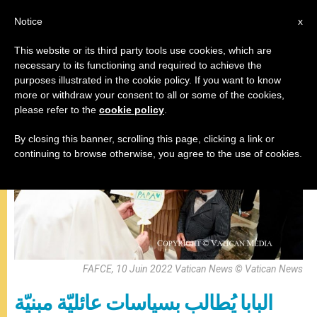
AR
Notice
x
This website or its third party tools use cookies, which are
necessary to its functioning and required to achieve the
البابا فرنسيس
purposes illustrated in the cookie policy. If you want to know
more or withdraw your consent to all or some of the cookies,
please refer to the
cookie policy
.
By closing this banner, scrolling this page, clicking a link or
continuing to browse otherwise, you agree to the use of cookies.
FAFCE, 10 Juin 2022 Vatican News © Vatican News
البابا يُطالب بسياسات عائليّة مبنيّة