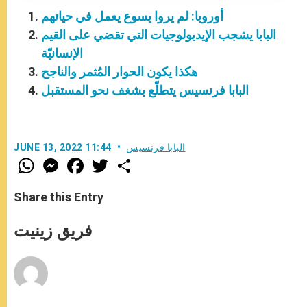
أوروبا: لم يروا يسوع يعمل في حياتهم
البابا يشجب الإيديولوجيات التي تقضي على القيم
الإنسانيّة
هكذا يكون الحوار المُثمر والناجح
البابا فرنسيس يتطلّع بشغف نحو المستقبل
البابا فرنسيس
JUNE 13, 2022 11:44
W
M
F
T
S
h
e
a
w
h
a
s
c
i
a
t
s
e
t
r
Share this Entry
s
e
b
t
e
A
n
o
e
p
g
o
r
فريق زينيت
p
e
k
r