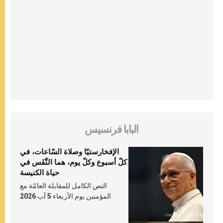
البابا فرنسيس
الإفخارستيّا وصلاة السّاعات، في
كلّ أسبوع وكلّ يوم، هما النَّفَس في
حياة الكنيسة
النص الكامل للمقابلة العامّة مع
المؤمنين يوم الأربعاء 5 آب 2026