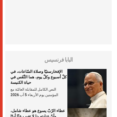
البابا فرنسيس
الإفخارستيّا وصلاة السّاعات، في
كلّ أسبوع وكلّ يوم، هما النَّفَس في
حياة الكنيسة
النص الكامل للمقابلة العامّة مع
المؤمنين يوم الأربعاء 5 آب 2026
عطاء الرّبّ يسوع هو عطاء شامل،
وأنّ عنايته بنا لا تغيب عنّا أبدًا