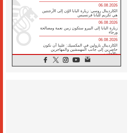
06.08.2026
الكاردينال روسي: زيارة البابا لاوُن إلى الأرجنتين
هي تكريم للبابا فرنسيس
06.08.2026
زيارة البابا إلى البيرو ستكون زمن نعمة ومصالحة
ورجاء
06.08.2026
الكاردينال بارولين في المكسيك: علينا أن نكون
حاضرين إلى جانب المهمشين والمهاجرين
والأجانب
06.08.2026
البابا لاوُن الرابع عشر للشباب في أسيزي:
"أوروبا والعالم يبحثان اليوم عن قديسين جُدد
فيكم"
06.08.2026
البابا في أسيزي يتحدث إلى الشباب المشاركين
في لقاء الشباب الفرنسيسكاني
06.08.2026
البابا لاوُن الرابع عشر يبرق معزيا بوفاة
الكاردينال جوليو دوارتي لانغا
05.08.2026
في مقابلته العامة مع المؤمنين البابا لاوُن الرابع
عشر يواصل الحديث عن الدستور في الليتورجيا
المقدسة مسلطا الضوء على صلاة الكنيسة