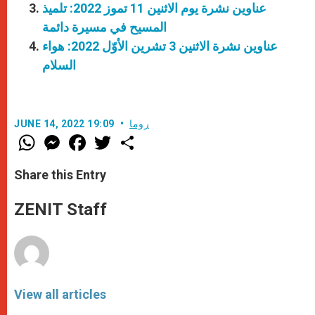
عناوين نشرة يوم الاثنين 11 تموز 2022: تلميذ
المسيح في مسيرة دائمة
عناوين نشرة الاثنين 3 تشرين الأوّل 2022: هواء
السلام
روما
JUNE 14, 2022 19:09
W
M
F
T
S
h
e
a
w
h
a
s
c
i
a
t
s
e
t
r
Share this Entry
s
e
b
t
e
A
n
o
e
p
g
o
r
ZENIT Staff
p
e
k
r
View all articles