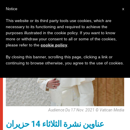
AR
Notice
x
This website or its third party tools use cookies, which are
necessary to its functioning and required to achieve the
روما
purposes illustrated in the cookie policy. If you want to know
more or withdraw your consent to all or some of the cookies,
please refer to the
cookie policy
.
By closing this banner, scrolling this page, clicking a link or
continuing to browse otherwise, you agree to the use of cookies.
Audience Du 17 Nov. 2021 © Vatican Media
عناوين نشرة الثلاثاء 14 حزيران