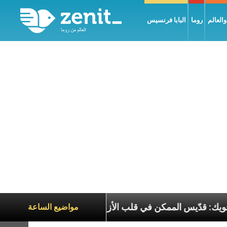
العالم
روما
البابا فرنسيس
 البطريرك الحويك: قدّيس الممكن في قلب الأزمات
ت
مواضيع الساعة