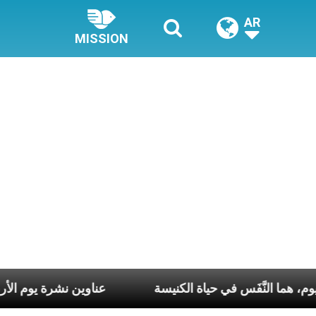
AR
MISSION
ّ أسبوع وكلّ يوم، هما النَّفَس في حياة الكنيسة
عناوين نشرة 