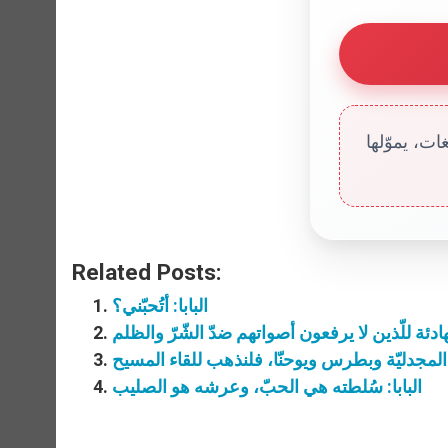
ت، يموّلها
Related Posts:
البابا: أتُحبّني؟
ادئة للّذين لا يرفعون أصواتهم ضدّ الشّرّ والظلم
جدليّة وبطرس ويوحنّا، فلنذهب للقاء المسيح
البابا: سُلطته هي الحبّ، وعرشه هو الصليب