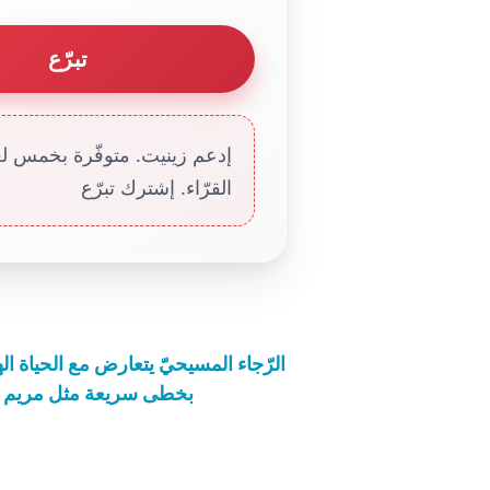
تبرّع
إدعم زينيت. متوفّرة بخمس لغا
القرّاء. إشترك تبرّع
الرّجاء المسيحيّ يتعارض مع الحياة اله
بخطى سريعة مثل مريم الم