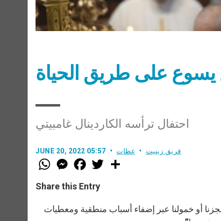
 يسوع على طريق الحياة
احتفال ترأسه الكاردينال غامبيتي
فريق زينيت
عظات
JUNE 20, 2022 05:57
W
M
F
T
S
h
e
a
w
h
a
s
c
i
a
t
s
e
t
r
Share this Entry
s
e
b
t
e
A
n
o
e
p
g
o
r
ير عجزنا أو خمولنا عبر إضفاء أسباب منطقية ومعطيات
p
e
k