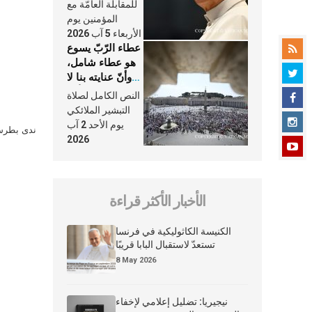
النَّفَس في حياة
للمقابلة العامّة مع
الكنيسة
المؤمنين يوم
الأربعاء 5 آب 2026
عطاء الرّبّ يسوع
هو عطاء شامل،
وأنّ عنايته بنا لا
تغيب عنّا أبدًا
النص الكامل لصلاة
التبشير الملائكي
يوم الأحد 2 آب
ندى بطرس 
2026
الأخبار الأكثر قراءة
الكنيسة الكاثوليكية في فرنسا
تستعدّ لاستقبال البابا قريبًا
8 May 2026
نيجيريا: تضليل إعلامي لإخفاء