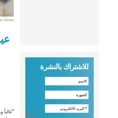
can Media
عيد
للاشتراك بالنشرة
“غالباً 