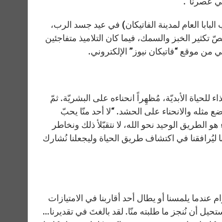
ي عصرنا”.
r
 البابا العام لمدينة الفاتيكان) في عيد جسد الرب،
الفاتيكان، مُتوقّفاً عند نصّ تكثير الخبز والسمك، فيما كان التلاميذ متفاجئين
من موقع “فاتيكان نيوز” الإلكتروني.
لحياة الأبديّة، مُظهِراً انحناءه على البشريّة. ثمّ
ضع مثله والانحناء على الحشد. “لا أحد منّا يحبّ
هو الطريق الوحيد نحو الله، لا نتقبّلأ ذلك ونخاطر
ليُرافقنا في اكتشاف طريق الحياة وليجعلنا نُشارك
زام عندما يلمسنا أو يطال أحد أقاربنا في الامتيازات
تحيل أن نُنجز ما طلبته منّا. لقد بالغتَ في تقديرنا…