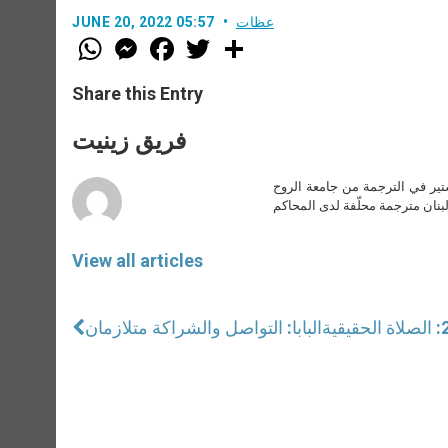
عظات
JUNE 20, 2022 05:57
W
M
F
T
S
h
e
a
w
h
a
s
c
i
a
t
s
e
t
r
Share this Entry
s
e
b
t
e
A
n
o
e
p
g
o
r
فريق زينيت
p
e
k
r
ير في الترجمة من جامعة الروح
بنان مترجمة محلّفة لدى المحاكم
View all articles
البابا: التواصل والشراكة متلازمان