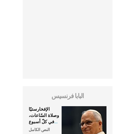
البابا فرنسيس
الإفخارستيّا
وصلاة السّاعات،
في كلّ أسبوع
وكلّ يوم، هما
النص الكامل