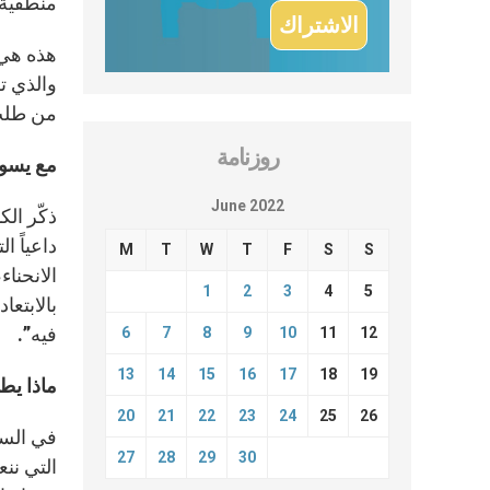
منطقية.
هذه هي ا
من طلب 
روزنامة
مع يسوع
June 2022
ذكّر الك
داعياً ا
M
T
W
T
F
S
S
الانحناء
1
2
3
4
5
بالابتع
فيه”.
6
7
8
9
10
11
12
13
14
15
16
17
18
19
ماذا يطل
20
21
22
23
24
25
26
في السيا
27
28
29
30
التي ننع