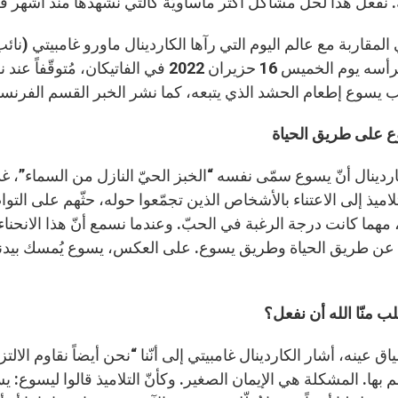
 نفعل هذا لحلّ مشاكل أكثر مأساويّة كالتي نشهدها منذ أشهر ف
لمقاربة مع عالم اليوم التي رآها الكاردينال ماورو غامبيتي (نائب
والذي ترأسه يوم الخميس 16 حزيران 2022 في 
يسوع إطعام الحشد الذي يتبعه، كما نشر الخبر القسم الفرنسي 
 على طريق الحياة
اردينال أنّ يسوع سمّى نفسه “الخبز الحيّ النازل من السماء”، غذاء ل
لتلاميذ إلى الاعتناء بالأشخاص الذين تجمّعوا حوله، حثّهم على التوا
، مهما كانت درجة الرغبة في الحبّ. وعندما نسمع أنّ هذا الانحناء 
اد عن طريق الحياة وطريق يسوع. على العكس، يسوع يُمسك بيدنا 
ب منّا الله أن نفعل؟
ق عينه، أشار الكاردينال غامبيتي إلى أنّنا “نحن أيضاً نقاوم الالت
م بها. المشكلة هي الإيمان الصغير. وكأنّ التلاميذ قالوا ليسوع: يس