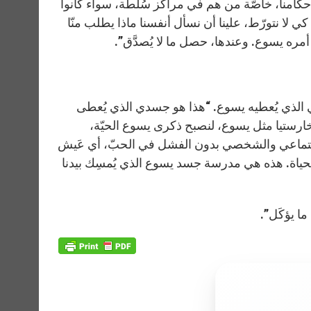
و أحكامنا، خاصّة من هم في مراكز سُلطة، سواء كانوا
رات كي لا نتورّط، علينا أن نسأل أنفسنا ماذا يطلب منّا
ا أمره يسوع. وعندها، حصل ما لا يُصدَّق”.
ي الذي يُعطيه يسوع. “هذا هو جسدي الذي يُعطى
إفخارستيا مثل يسوع، لنصبح ذكرى يسوع الحيّة،
لاجتماعي والشخصي بدون الفشل في الحبّ، أي عَيش
الحياة. هذه هي مدرسة جسد يسوع الذي يُمسِك بيدنا
ما يؤكَل”.