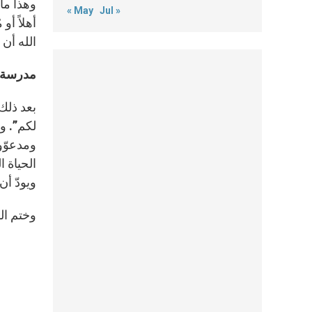
وهذا ما 
« May
Jul »
أهلاً أو
الله أن 
مدرسة 
بعد ذلك
لكم”. وه
ومدعوّو
الحياة 
ويودّ أن
وختم الك