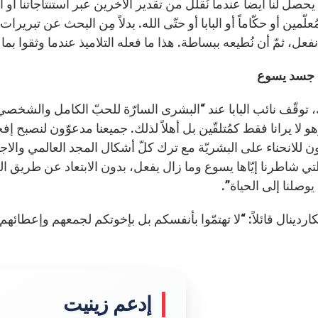
يحصل لنا أيضاً عندما نُقلّل من تقدير الآخرين عبر استنتاجاتنا أ
 مُعلّمين أو حكّاماً أو البابا أو حتّى الله. بدلاً مِن البحث عن تبري
نفعل، ثمّ أن نُطيعه ببساطة. هذا ما فعله التلاميذ عندما وثقوا بم
جسد يسوع
، توقّف نائب البابا عند “البشرى السارّة للحبّ الكامل والشخص
و لا يرانا فقط كمُتلقّين بل أهلاً لذلك. جميعنا مدعوّون لنصبح 
ن للانحناء على البشريّة مع ترك كلّ أشكال المجد العالمي وا
التي شاطرنا إيّاها يسوع وما زال يفعل، بدون الابتعاد عن طريق 
 يوصلنا إلى الحياة”.
اردينال قائلاً: “لا تهتمّوا بأنفسكم بل بإخوتكم لجمعهم وإعطائهم 
إدعم زينيت