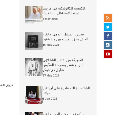
الكنيسة الكاثوليكية في فرنسا
تستعدّ لاستقبال البابا قريبًا
8 May 2026
نيجيريا: تضليل إعلامي لإخفاء
العنف بحق المسيحيين منذ عقود
15 May 2026
العبوديَّة بين اعتذار البابا لاوُن
الرابع عشر وصرخة القدِّيس
شارل دي فوكو
27 May 2026
فريق القس
البابا: حياة الله قادرة على أن تغيّر
حياتنا
1 Jun 2026
البابا يركع في المكان الذي نجا فيه