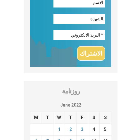
روزنامة
June 2022
M
T
W
T
F
S
S
1
2
3
4
5