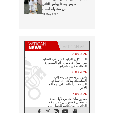
البابا القديس يوحنا بولس الثاني
من محاولة اغتيال
13 May 2026
08.08.2026
البابا لاوُن الرابع عشر في السابع
من أيلول في مزار أم المشورة
الصالحة في جناتزانو
08.08.2026
بارولين يختتم زيارته إلى
المكسيك مؤكدا أن صناعة
السلام تبدأ بالتعاطف مع ألم
الآخر
07.08.2026
صدور بيان ختامي لأول لقاء
مسيحي كونفوشي بمشاركة
الدائرة الفاتيكانية للحوار بين
الأديان