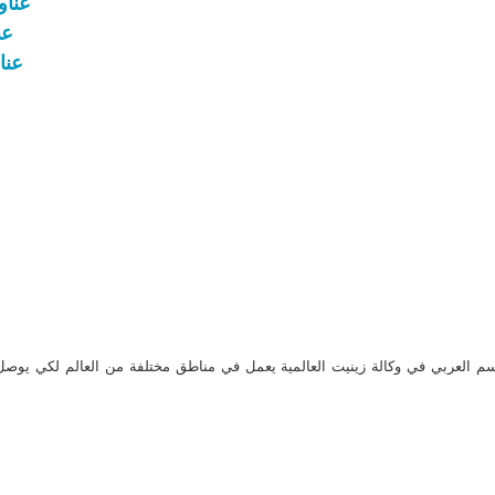
عناوين نش
عناو
عناوين 
م العربي في وكالة زينيت العالمية يعمل في مناطق مختلفة من العالم لكي يو