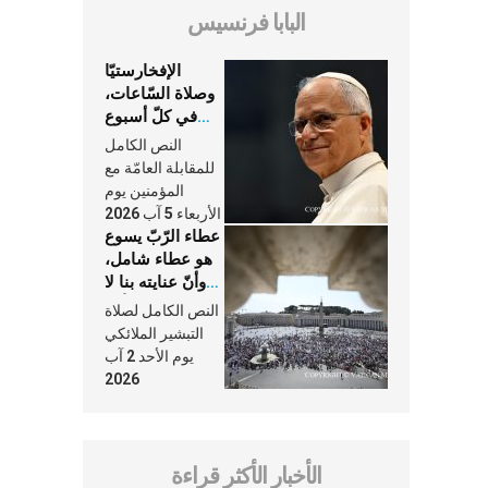
البابا فرنسيس
الإفخارستيّا
وصلاة السّاعات،
في كلّ أسبوع
وكلّ يوم، هما
النص الكامل
النَّفَس في حياة
للمقابلة العامّة مع
الكنيسة
المؤمنين يوم
الأربعاء 5 آب 2026
عطاء الرّبّ يسوع
هو عطاء شامل،
وأنّ عنايته بنا لا
تغيب عنّا أبدًا
النص الكامل لصلاة
التبشير الملائكي
يوم الأحد 2 آب
2026
الأخبار الأكثر قراءة