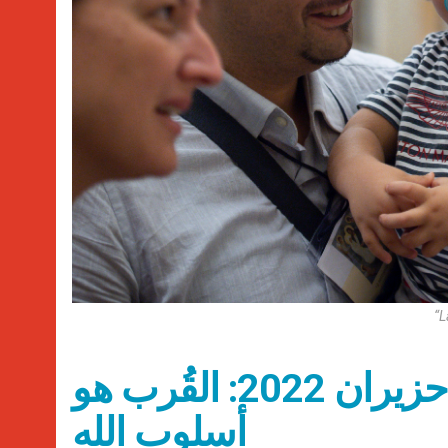
“L
عناوين نشرة الخميس 23 حزيران 2022: القُرب هو
أسلوب الله