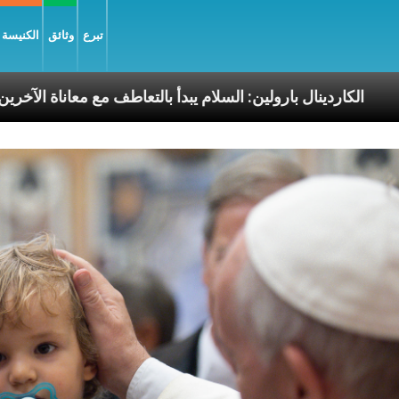
تبرع
وثائق
الكنيسة و
ا الرسوليّة
الكاردينال بارولين: السلام يبدأ بالتعاطف م