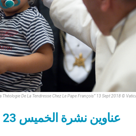
a Théologie De La Tendresse Chez Le Pape François” 13 Sept 2018 © Vati