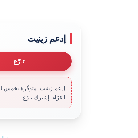
إدعم زينيت
تبرّع
إدعم زينيت. متوفّرة بخمس لغا
القرّاء. إشترك تبرّع