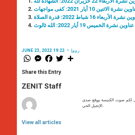
رة الأربعاء 22 حزيران 2022: الشهادة لله
ين نشرة الاثنين 10 أيار 2021: كفى مواجهات
نشرة الأربعاء 16 شباط 2022: قدرة الصلاة
عناوين نشرة الخميس 19 أيار 2022: الله ثالوث
روما
JUNE 23, 2022 19:22
W
M
F
T
S
h
e
a
w
h
a
s
c
i
a
t
s
e
t
r
Share this Entry
s
e
b
t
e
A
n
o
e
p
g
o
r
ZENIT Staff
p
e
k
r
صل لكم صوت الكنيسة ووقع صدى
الإنجيل الحي.
View all articles