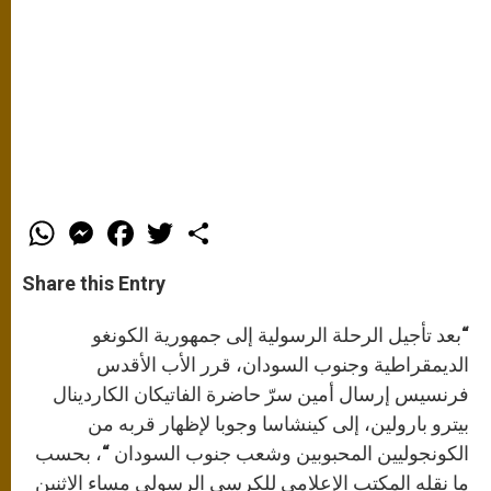
W
M
F
T
S
h
e
a
w
h
a
s
c
i
a
t
s
e
t
r
Share this Entry
s
e
b
t
e
A
n
o
e
p
g
o
r
“بعد تأجيل الرحلة الرسولية إلى جمهورية الكونغو
p
e
k
r
الديمقراطية وجنوب السودان، قرر الأب الأقدس
فرنسيس إرسال أمين سرّ حاضرة الفاتيكان الكاردينال
بيترو بارولين، إلى كينشاسا وجوبا لإظهار قربه من
الكونجوليين المحبوبين وشعب جنوب السودان “، بحسب
ما نقله المكتب الإعلامي للكرسي الرسولي مساء الاثنين