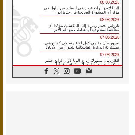
08.08.2026
البابا لاوُن الرابع عشر في السابع من أيلول في
مزار أم المشورة الصالحة في جناتزانو
08.08.2026
بارولين يختتم زيارته إلى المكسيك مؤكدا أن
صناعة السلام تبدأ بالتعاطف مع ألم الآخر
07.08.2026
صدور بيان ختامي لأول لقاء مسيحي كونفوشي
بمشاركة الدائرة الفاتيكانية للحوار بين الأديان
07.08.2026
الكاردينال ستورلا: زيارة البابا لاوُن الرابع عشر
ستكون بشرى سارة للأوروغواي بأكملها
07.08.2026
الفاتيكان يعلن برنامج الزيارة الرسولية للبابا لاوُن
الرابع عشر إلى فرنسا
07.08.2026
في الذكرى الـ ٨١ لحادثة هيروشيما الكنيسة في
اليابان تنظم ١٠ أيام للصلاة على نية السلام
07.08.2026
الكنيسة في الأوروغواي: زيارة البابا ستعزز
الإيمان والرجاء
06.08.2026
الاجتماع الشهري للمطارنة الموارنة