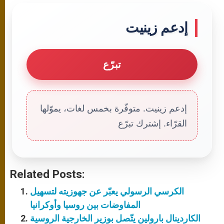
إدعم زينيت
تبرّع
إدعم زينيت. متوفّرة بخمس لغات، يموّلها
القرّاء. إشترك تبرّع
Related Posts:
الكرسي الرسولي يعبّر عن جهوزيته لتسهيل
المفاوضات بين روسيا وأوكرانيا
الكاردينال بارولين يتّصل بوزير الخارجية الروسية