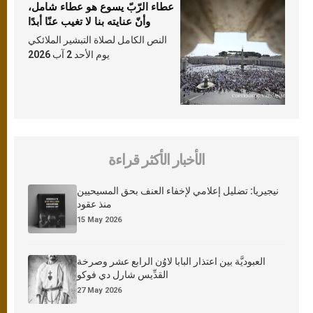
عطاء الرّبّ يسوع هو عطاء شامل،
وأنّ عنايته بنا لا تغيب عنّا أبدًا
النص الكامل لصلاة التبشير الملائكي
يوم الأحد 2 آب 2026
الأخبار الأكثر قراءة
نيجيريا: تضليل إعلامي لإخفاء العنف بحق المسيحيين
منذ عقود
15 May 2026
العبوديَّة بين اعتذار البابا لاوُن الرابع عشر وصرخة
القدِّيس شارل دي فوكو
27 May 2026