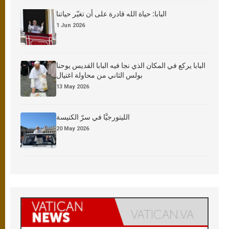
البابا: حياة الله قادرة على أن تغيّر حياتنا
1 Jun 2026
البابا يركع في المكان الذي نجا فيه البابا القديس يوحنا
بولس الثاني من محاولة اغتيال
13 May 2026
الليتورجيَّا في سرّ الكنيسة
20 May 2026