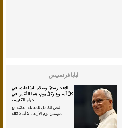
البابا فرنسيس
الإفخارستيّا وصلاة السّاعات، في
كلّ أسبوع وكلّ يوم، هما النَّفَس في
حياة الكنيسة
النص الكامل للمقابلة العامّة مع
المؤمنين يوم الأربعاء 5 آب 2026