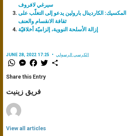
سيرغي لافروف
المكسيك: الكاردينال بارولين يدعو إلى التغلّب على
ثقافة الانقسام والعنف
إزالة الأسلحة النووية، إلزاميّة أخلاقيّة
الكرسي الرسولي
JUNE 28, 2022 17:25
W
M
F
T
S
h
e
a
w
h
a
s
c
i
a
t
s
e
t
r
Share this Entry
s
e
b
t
e
A
n
o
e
p
g
o
r
فريق زينيت
p
e
k
r
View all articles