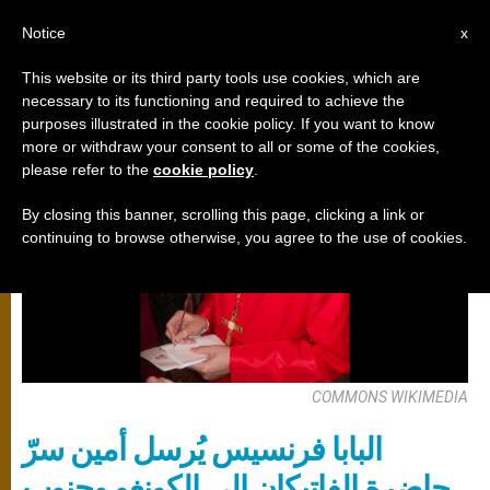
AR
Notice
x
This website or its third party tools use cookies, which are
necessary to its functioning and required to achieve the
الكرسي الرسولي
purposes illustrated in the cookie policy. If you want to know
more or withdraw your consent to all or some of the cookies,
please refer to the
cookie policy
.
By closing this banner, scrolling this page, clicking a link or
continuing to browse otherwise, you agree to the use of cookies.
COMMONS WIKIMEDIA
البابا فرنسيس يُرسل أمين سرّ
حاضرة الفاتيكان إلى الكونغو وجنوب