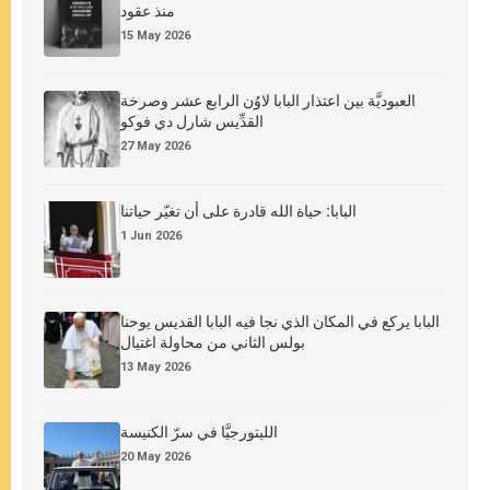
منذ عقود
15 May 2026
العبوديَّة بين اعتذار البابا لاوُن الرابع عشر وصرخة
القدِّيس شارل دي فوكو
27 May 2026
البابا: حياة الله قادرة على أن تغيّر حياتنا
1 Jun 2026
البابا يركع في المكان الذي نجا فيه البابا القديس يوحنا
بولس الثاني من محاولة اغتيال
13 May 2026
الليتورجيَّا في سرّ الكنيسة
20 May 2026