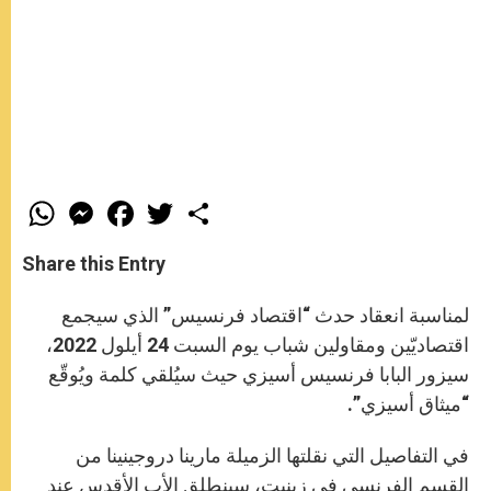
W
M
F
T
S
h
e
a
w
h
a
s
c
i
a
t
s
e
t
r
Share this Entry
s
e
b
t
e
A
n
o
e
p
g
o
r
لمناسبة انعقاد حدث “اقتصاد فرنسيس” الذي سيجمع
p
e
k
r
اقتصاديّين ومقاولين شباب يوم السبت 24 أيلول 2022،
سيزور البابا فرنسيس أسيزي حيث سيُلقي كلمة ويُوقّع
“ميثاق أسيزي”.
في التفاصيل التي نقلتها الزميلة مارينا دروجينينا من
القسم الفرنسي في زينيت، سينطلق الأب الأقدس عند