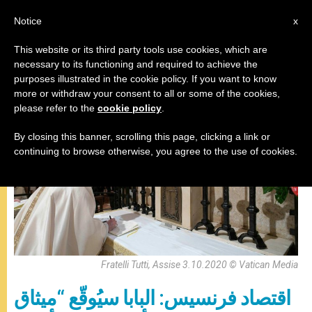
AR
Notice
x
This website or its third party tools use cookies, which are
necessary to its functioning and required to achieve the
البابا فرنسيس
purposes illustrated in the cookie policy. If you want to know
more or withdraw your consent to all or some of the cookies,
please refer to the
cookie policy
.
By closing this banner, scrolling this page, clicking a link or
continuing to browse otherwise, you agree to the use of cookies.
Fratelli Tutti, Assise 3.10.2020 © Vatican Media
اقتصاد فرنسيس: البابا سيُوقّع “ميثاق