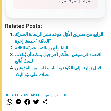
القرّاء. إشترك تبرّع
Related Posts:
الرابع من تشرين الأوّل موعد نشر الرسالة الحبريّة
العامّة “جميعنا إخوة”
البابا وقّع رسالته الحبريّة الثالثة
اقتصاد فرنسيس: لعلّكم آخر جيل يمكنه أن يُنقذنا،
لستُ أُبالغ
قبيل زيارته إلى الكونغو، البابا يطلب من المؤمنين
الصلاة على نيّة البلاد
البابا فرنسيس
JULY 11, 2022 04:33
W
M
F
T
S
h
e
a
w
h
a
s
c
i
a