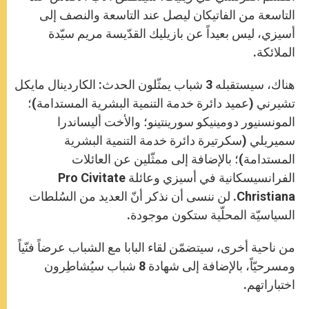
التاسعة من الفاتيكان ليصل عند التاسعة والنصف إلى
أسيزي، ليس بعيداً عن بازيليك القدّيسة مريم سيّدة
الملائكة.
هناك، سيستقبله 3 شباب يمثّلون الحدث: الكاردينال مايكل
تشيرني (عميد دائرة خدمة التنمية البشرية المستدامة)؛
المونسنيور دومينيكو سورينتينو؛ والأخت أليساندرا
سميريلي (سكرتيرة دائرة خدمة التنمية البشرية
المستدامة)؛ بالإضافة إلى ممثّلين عن العائلات
الفرانسيسكانية في أسيزي وعائلة Pro Civitate
Christiana. لن ننسى أن نذكر أنّ العديد من السُلطات
السياسيّة المحلّية ستكون موجودة.
من ناحية أخرى، سيتضمّن لقاء البابا مع الشباب عرضاً فنّياً
ومسرحيّاً، بالإضافة إلى شهادة 8 شباب سيُشاطِرون
اختباراتهم.