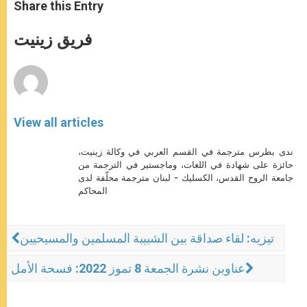
t
s
e
t
r
Share this Entry
s
e
b
t
e
A
n
o
e
p
g
o
r
فريق زينيت
p
e
k
r
View all articles
ندى بطرس مترجمة في القسم العربي في وكالة زينيت،
حائزة على شهادة في اللغات، وماجستير في الترجمة من
جامعة الروح القدس، الكسليك - لبنان مترجمة محلّفة لدى
المحاكم
تيزيه: لقاء صداقة بين الشبيبة المسلمين والمسيحيين
عناوين نشرة الجمعة 8 تموز 2022: فسحة الأمل