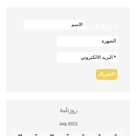
للاشتراك بالنشرة
روزنامة
July 2022
M
T
W
T
F
S
S