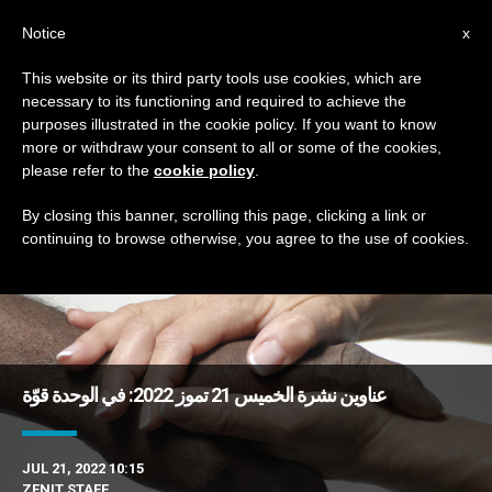
AR
Notice
x
This website or its third party tools use cookies, which are
necessary to its functioning and required to achieve the
DAY
purposes illustrated in the cookie policy. If you want to know
July 21st, 2022
more or withdraw your consent to all or some of the cookies,
please refer to the
cookie policy
.
By closing this banner, scrolling this page, clicking a link or
continuing to browse otherwise, you agree to the use of cookies.
DERNIÈRES NOUVELLES
عناوين نشرة الخميس 21 تموز 2022: في الوحدة قوّة
JUL 21, 2022 10:15
ZENIT STAFF