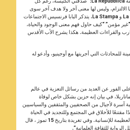
سكالفاري بالتحديد، كتب البابا فرنسيس في 4 أيلول 2013 لمؤلف صحيفة La Repubblica: “صدقني الكنيسة، رغم كل
نها الالتزام، وليس لها معنى آخر ولا هدف آخر سوى
العيش والشهادة ليسوع “. في صفحة نُشرت في صحيفتي La Repubblica و La Stampa، يتذكر البابا فرنسيس الاجتماعات
غير مؤمن” “كيف حاول فهم معنى الوجود والحياة،
جارب والقراءات العظيمة. هكذا يشرح الأب الأقدس
ينة للمحادثات التي أجريتها مع أوجينيو، وأدعو له
على الفور عن العديد من رسائل التعزية في عالم
اتاريلا، في بيان إنه حزين بشكل خاص لوفاة
ية آسرة لأجيال من الصحفيين والمثقفين والسياسيين
ا مقتنعًا للأخلاق في المجتمع وللتجديد في الحياة
العامة، فقد كرس نفسه ببراعة، في الآونة الأخيرة، للمواضيع الوجودية العظيمة للإنسانية. وفي تغريدة بتاريخ 15 تموز ، قال
الرواية للثقافة العلمانية”.