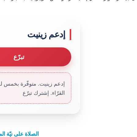
إدعم زينيت
تبرّع
إدعم زينيت. متوفّرة بخمس لغا
القرّاء. إشترك تبرّع
الصلاة على نيّة ال