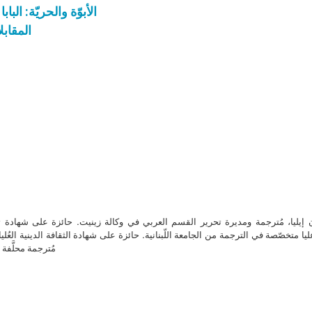
الأبوّة والحريّة: البا
المقابل
ن إيليا، مُترجمة ومديرة تحرير القسم العربي في وكالة زينيت. حائزة على شهادة 
ا متخصّصة في الترجمة من الجامعة اللّبنانية. حائزة على شهادة الثقافة الدينية العُلي
مُترجمة محلَّفة ل