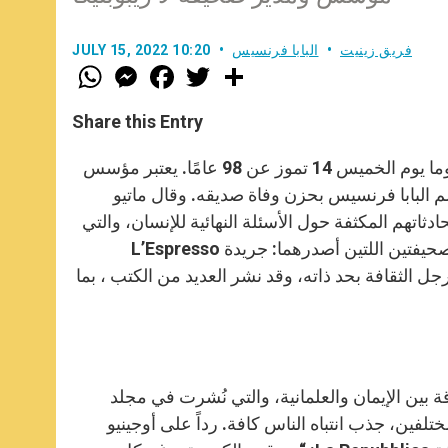
فريق زينيت
البابا فرنسيس
JULY 15, 2022 10:20
W
M
F
T
S
h
e
a
w
h
a
s
c
i
a
t
s
e
t
r
Share this Entry
s
e
b
t
e
A
n
o
e
p
g
o
r
وُلد أوجينيو سكالفاري في تشيفيتافيكيا بإيطاليا عام 1924، وتوفي في روما يوم الخميس 14 تموز عن 98 عامًا. يعتبر مؤسس
p
e
k
ة. لقد علم البابا فرنسيس بحزن وفاة صديقه. وقال ماتيو
r
دثاتهم المكثفة حول الأسئلة النهائية للإنسان، والتي
أجراها معه في السنوات الأخيرة. شارك أوجينيو سكالفاري في ابتكار الصحيفتين اللتين أصدرهما: جريدة L’Espresso
اصة La Repubblica، التي تأسست في العام 1976. كان رجل الثقافة بحد ذاته، وقد نشر العديد من الكتب ، بما
بين الإيمان والعلمانية، والتي نُشرت في مجلد
 وجهتين نظر مختلفين، جذب انتباه الناس كافة. رداً على أوجينيو