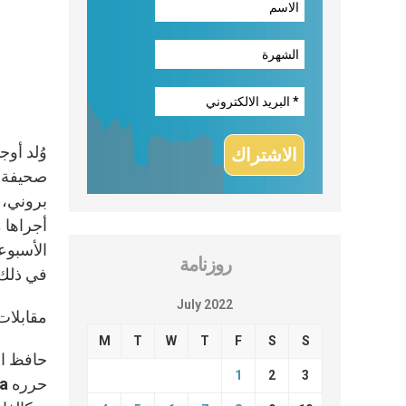
بروني، م
روزنامة
في ذلك Le Labyrinthe في العام 8
July 2022
مقابلات 
M
T
W
T
F
S
S
حافظ ال
1
2
3