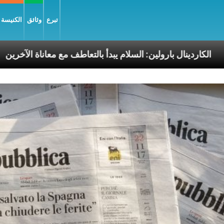
تبرع
وثائق
الكنيسة و
رسوليّة
الكاردينال بارولين: السلام يبدأ بالتعاطف مع مع