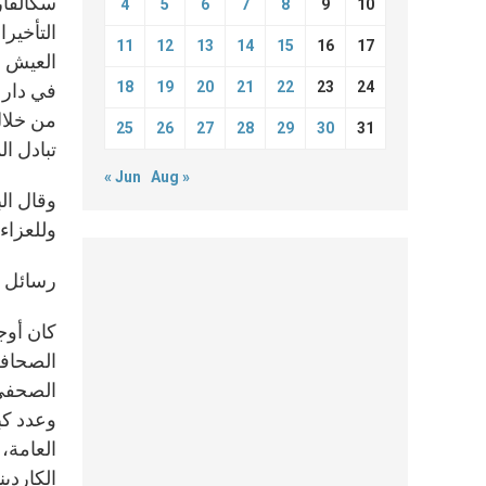
4
5
6
7
8
9
10
التأخيرا
11
12
13
14
15
16
17
18
19
20
21
22
23
24
في دار 
من خلال
25
26
27
28
29
30
31
تبادل ا
« Jun
Aug »
وقال الب
وللعزاء 
رسائل ا
كان أوج
الصحافة
الصحفي.
وعدد كبي
الكاردين