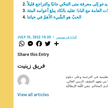
با يدعو إلى معرفة متى التنحّي جانبًا والتراجع قليلاً
ات العامة مع البابا: تقليد بالكاد يبلغ أعوامه المئة
الحبّ هو الشّيء الأهمّ في حياتنا
البابا فرنسيس
JULY 15, 2022 10:20
W
M
F
T
S
h
e
a
w
h
a
s
c
i
a
t
s
e
t
r
Share this Entry
s
e
b
t
e
A
n
o
e
p
g
o
r
فريق زينيت
p
e
k
r
تعليمية في الترجمة وعلى دبلوم
ا من معهد التثقيف الديني العالي.
دى المحاكم. تتقن اللّغة الإيطاليّة
View all articles