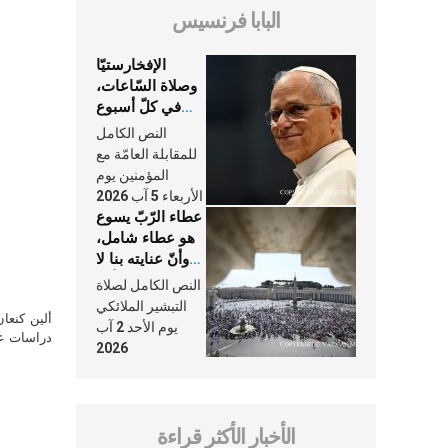
البابا فرنسيس
الإفخارستيّا
وصلاة السّاعات،
في كلّ أسبوع
وكلّ يوم، هما
النص الكامل
النَّفَس في حياة
للمقابلة العامّة مع
الكنيسة
المؤمنين يوم
الأربعاء 5 آب 2026
عطاء الرّبّ يسوع
هو عطاء شامل،
وأنّ عنايته بنا لا
تغيب عنّا أبدًا
النص الكامل لصلاة
التبشير الملائكي
ألين كنعا
يوم الأحد 2 آب
دراسات علي
2026
الأخبار الأكثر قراءة