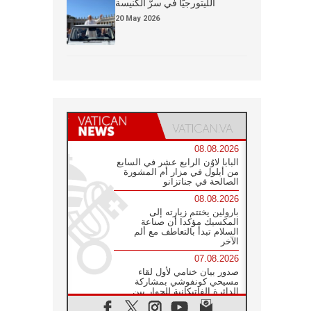
الليتورجيَّا في سرّ الكنيسة
20 May 2026
08.08.2026
البابا لاوُن الرابع عشر في السابع
من أيلول في مزار أم المشورة
الصالحة في جناتزانو
08.08.2026
بارولين يختتم زيارته إلى
المكسيك مؤكدا أن صناعة
السلام تبدأ بالتعاطف مع ألم
الآخر
07.08.2026
صدور بيان ختامي لأول لقاء
مسيحي كونفوشي بمشاركة
الدائرة الفاتيكانية للحوار بين
الأديان