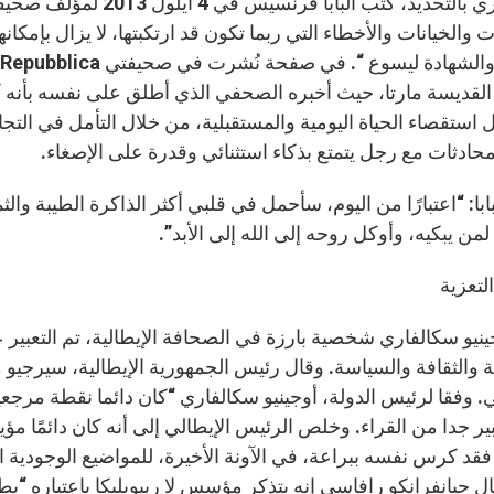
ت والخيانات والأخطاء التي ربما تكون قد ارتكبتها، لا يزال بإمكا
القديسة مارتا، حيث أخبره الصحفي الذي أطلق على نفسه بأنه “
 استقصاء الحياة اليومية والمستقبلية، من خلال التأمل في الت
لمحادثات مع رجل يتمتع بذكاء استثنائي وقدرة على الإصغاء.
ابا: “اعتبارًا من اليوم، سأحمل في قلبي أكثر الذاكرة الطيبة والثم
لمن يبكيه، وأوكل روحه إلى الله إلى الأبد”.
لتعزية
ينيو سكالفاري شخصية بارزة في الصحافة الإيطالية، تم التعبير 
 والثقافة والسياسة. وقال رئيس الجمهورية الإيطالية، سيرجيو م
 وفقا لرئيس الدولة، أوجينيو سكالفاري “كان دائما نقطة مرجع
ر جدا من القراء. وخلص الرئيس الإيطالي إلى أنه كان دائمًا مؤيدً
ال جيانفرانكو رافاسي إنه يتذكر مؤسس لا ريبوبليكا باعتباره “بطل 