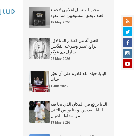
نيجيريا: تضليل إعلامي لإخفاء
البابا
العنف بحق المسيحيين منذ عقود
15 May 2026
العبوديَّة بين اعتذار البابا لاوُن
الرابع عشر وصرخة القدِّيس
شارل دي فوكو
27 May 2026
البابا: حياة الله قادرة على أن تغيّر
حياتنا
1 Jun 2026
البابا يركع في المكان الذي نجا فيه
البابا القديس يوحنا بولس الثاني
من محاولة اغتيال
13 May 2026