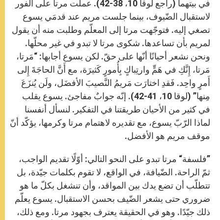
في بيتهما (راجع لوقا 10، 38-42). عملت مرتا على الفور
لاستقبال الضّيوف، بينما جلست مريم عند قدمَي يسوع
تصغي إليه. فتوجّهت مرتا إلى المعلّم وطلبت منه أن يقول
لمريم بأن تساعدها. شكوى مرتا لا تبدو في غير محلّها.
ونحن نشعر أحيانًا أنّها على حقّ. لكن يسوع أجابها: “مَرتا،
مَرتا، إِنَّكِ في هَمٍّ وارتِباكٍ بِأُمورٍ كَثيرَة، مع أَنَّ الحاجَةَ إِلى
أَمرٍ واحِد. فَقدِ اختارَت مَريمُ النَّصيبَ الأفضَل، ولَن يُنزَعَ
مِنها” (لوقا 10، 41-42). إنّه جوابٌ مفاجئ. يسوع يقلب
في كثير من الأحيان طريقتنا في التفكير. لنسأل أنفسنا
لماذا الرّبّ يسوع، مع تقديره لاهتمام مرتا وكرمها، يؤكّد أنّ
موقف مريم هو الأفضل.
”فلسفة“ مرتا تبدو على النحو التالي: أوّلًا تقديم الواجب،
ثمّ الراحة. الضّيافة، في الواقع، لا تقوم بكلمات جيّدة، بل
تتطلّب أن تضع يدك بين المواقد، وأن تنشغل بكلّ ما هو
ضروري حتى يشعر الضّيف بحسن الاستقبال. يسوع يعلّم
ذلك جيّدًا. وهو في الحقيقة يعترف بجهود مرتا. ومع ذلك،