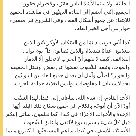
الحاليّة، ولا سيّما لأشدّ الناس فقرًا، ولاحترام حقوق
الجميع. إنّني أنضم إلى القادة الدينيّين في مناشدة الجميع
للابتعاد عن جميع أشكال العنف وفي الشّروع في مسيرة
حوار من أجل الخير العام.
كما أنّني قريب دائمًا من السّكان الأوكرانيّين الذين
يتعذبون عذابًا شديدًا، والذين يُصابون كلّ يوم بوابل
القذائف. كيف لا نفهم أنّ الحرب لا تخلق إلّا الدمار
والموت، وتُبعد الشّعوب بعضها عن بعض، وتقتل الحقيقة
والحوار؟ أصلّي وآمل أن يعمل جميع العاملين الدوليّين
بجد لاستئناف المفاوضات، وليس لتغذية حماقة الحرب.
الأحد القادم، إن شاء الله، سأغادر إلى كندا. لهذا السبّب
أودّ الآن أن أتوجّه بالكلام إلى جميع سكان ذلك البلد. أيّها
الإخوة والأخوات الأعزّاء في كندا، كما تعلمون، سآتي إليكم
قبل كلّ شيء باسم يسوع لألتقي وأعانق الشّعوب
الأصليّة. للأسف، في كندا، ساهم المسيحيّون الكثيرون، بما