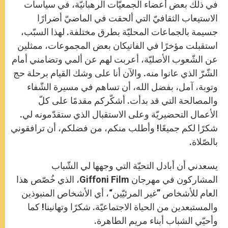
في ذلك بعض أعضاء الجمعيّات الرهبانيّة، في سياسات
الاستيعاب الثقافيّ التي ألحقت في الماضيّ أضرارًا
جسيمة بالجماعات المحليّة بطرق مختلفة. لهذا السبّب،
استقبلت مؤخرًا في الفاتيكان بعض المجموعات، ممثلين
عن الشّعوب الأصليّة، أعربت لهم عن ألمي وتضامني أمام
الشّرّ الذي عانوا منه. والآن أنا على وشك القيام برحلة حج
وتوبة، آمل، بفضل الله، أن تساهم في مسيرة الشّفاء
والمصالحة التي قد بدأت. أشكّركم مقدمًا على كلّ
الأعمال التحضيريّة وعلى الاستقبال الذي ستقدّمونه لي.
شكرًا لكم جميعًا! وأطلب منكم، من فضلكم، أن ترافقوني
بالصّلاة.
يسعدني أن أبادل التحيّة التي وجهها لي الشّباب
المشاركون في مهرجان Giffoni Film، الذي خُصّص هذا
العام للأشخاص ”غير المرئيّين“، أي الأشخاص المنبوذين
والمستبعدين من الحياة الاجتماعيّة. شكرًا وتهانينا! كما
وأحيّي الشباب أبناء مريم الطاهرة.