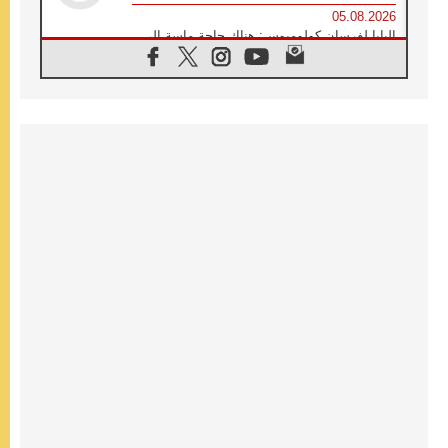
05.08.2026
البابا لفرسان كولومبوس: هناك حاجة ماسة إلى
أنبياء تناغم يسعون إلى بناء الجسور
04.08.2026
وفاة الكاردينال جوليو دوارتي لانغا
04.08.2026
عميد دائرة الحوار بين الأديان يفتتح في سيول
أول لقاء مسيحي كونفوشي
04.08.2026
إطلاق النشيد الرسمي لليوم العالمي للشباب في
سيول
04.08.2026
رسالة البابا لاوُن الرابع عشر إلى المشاركين في
المؤتمر العالمي لمنظمة سيغنيس
04.08.2026
الكاردينال بارولين: إنَّ الحوار يُستبدل اليوم
بالقوة، ويجب حماية الحقوق المهددة
بالأيديولوجيات
04.08.2026
كنيسة المغرب تقدم المساعدة إلى العائدين من
سبتة وتدعو إلى معالجة جذور الهجرة