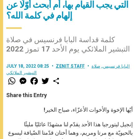
التي يجب القيام بها، أم أبحث أوّلًا عن
إلهام في كلمة الله؟
كلمة قداسة البابا فرنسيس في صلاة
التبشير الملائكي يوم الأحد 17 تموز 2022
البابا فرنسيس
,
صلاة
ZENIT STAFF
JULY 18, 2022 08:25
التبشير الملائكي
W
M
F
T
S
h
e
a
w
h
a
s
c
i
a
t
s
e
t
r
Share this Entry
s
e
b
t
e
A
n
o
e
p
g
o
r
أيّها الإخوة والأخوات الأعزّاء، صباح الخير!
p
e
k
r
إنجيل ليتورجيا هذا الأحد يقدّم لنا مشهدًا عائليًا مليئًا
بالحيويّة مع مرتا ومريم، وهما أختان قدّمتا الضّيافة ليسوع