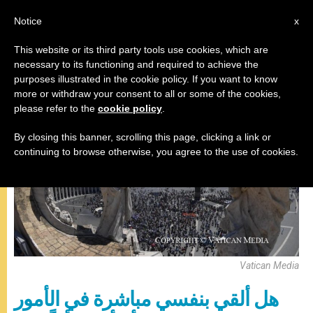
AR
Notice
x
This website or its third party tools use cookies, which are
necessary to its functioning and required to achieve the
,
البابا فرنسيس
صلاة التبشير الملائكي
purposes illustrated in the cookie policy. If you want to know
more or withdraw your consent to all or some of the cookies,
please refer to the
cookie policy
.
By closing this banner, scrolling this page, clicking a link or
continuing to browse otherwise, you agree to the use of cookies.
Vatican Media
هل ألقي بنفسي مباشرة في الأمور