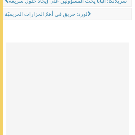
سريلانكا: البابا يحثّ المسؤولين على إيجاد حلول سريعة
لورد: حريق في أهمّ المزارات المريميّة