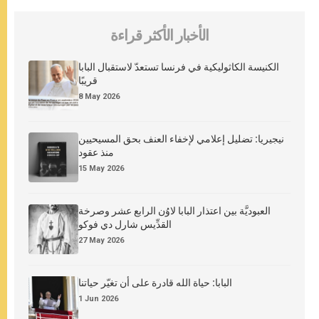
الأخبار الأكثر قراءة
الكنيسة الكاثوليكية في فرنسا تستعدّ لاستقبال البابا
قريبًا
8 May 2026
نيجيريا: تضليل إعلامي لإخفاء العنف بحق المسيحيين
منذ عقود
15 May 2026
العبوديَّة بين اعتذار البابا لاوُن الرابع عشر وصرخة
القدِّيس شارل دي فوكو
27 May 2026
البابا: حياة الله قادرة على أن تغيّر حياتنا
1 Jun 2026