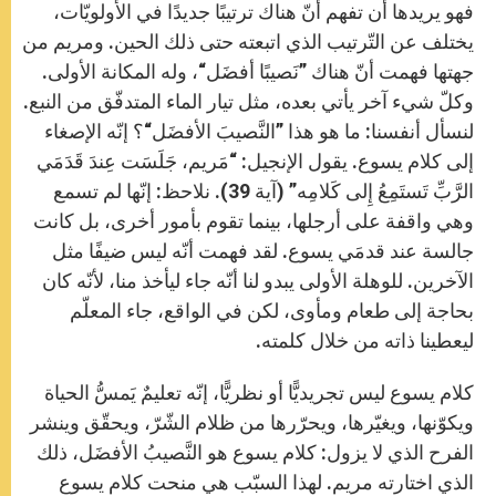
فهو يريدها أن تفهم أنّ هناك ترتيبًا جديدًا في الأولويّات،
يختلف عن التّرتيب الذي اتبعته حتى ذلك الحين. ومريم من
جهتها فهمت أنّ هناك ”نَصيبًا أفضَل“، وله المكانة الأولى.
وكلّ شيء آخر يأتي بعده، مثل تيار الماء المتدفّق من النبع.
لنسأل أنفسنا: ما هو هذا ”النَّصيبَ الأفضَل“؟ إنّه الإصغاء
إلى كلام يسوع. يقول الإنجيل: “مَريم، جَلَسَت عِندَ قَدَمَي
الرَّبِّ تَستَمِعُ إِلى كَلامِه” (آية 39). نلاحظ: إنّها لم تسمع
وهي واقفة على أرجلها، بينما تقوم بأمور أخرى، بل كانت
جالسة عند قدمَي يسوع. لقد فهمت أنّه ليس ضيفًا مثل
الآخرين. للوهلة الأولى يبدو لنا أنّه جاء ليأخذ منا، لأنّه كان
بحاجة إلى طعام ومأوى، لكن في الواقع، جاء المعلّم
ليعطينا ذاته من خلال كلمته.
كلام يسوع ليس تجريديًّا أو نظريًّا، إنّه تعليمٌ يَمسُّ الحياة
ويكوّنها، ويغيّرها، ويحرّرها من ظلام الشّرّ، ويحقّق وينشر
الفرح الذي لا يزول: كلام يسوع هو النَّصيبُ الأفضَل، ذلك
الذي اختارته مريم. لهذا السبّب هي منحت كلام يسوع