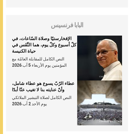
البابا فرنسيس
الإفخارستيّا وصلاة السّاعات، في
كلّ أسبوع وكلّ يوم، هما النَّفَس في
حياة الكنيسة
النص الكامل للمقابلة العامّة مع
المؤمنين يوم الأربعاء 5 آب 2026
عطاء الرّبّ يسوع هو عطاء شامل،
وأنّ عنايته بنا لا تغيب عنّا أبدًا
النص الكامل لصلاة التبشير الملائكي
يوم الأحد 2 آب 2026