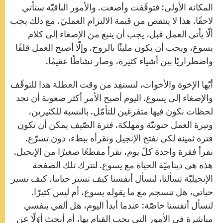
المكانة الأولى: فتوقّفت وأصغت. والأمور الباقيّة ستأتي
لاحقًا. هذا لا ينتقص من قيمة الالتزام العمليّ، مع ذلك يجب
ألّا يأتي العمل قبل، يجب أن ينبع من الإصغاء إلى كلام
يسوع، ويجب أن يكون مليئًا بالروح. وإلّا أصبح العمل قلقًا
واضطراريًا بين أشياء كثيرة، وصار نشاطًا عقيمًا.
أيّها الإخوة والأخوات، لنستفِد من وقت العطلة هذا للتوقّف
والإصغاء إلى يسوع. اليوم أصبح الأمر أكثر صعوبة أن نجد
لحظات نكون فيها متفرغين للتأمّل. بالنسبة للكثيرين،
وتيرة العمل جنونيّة ومهلكة. فترة الصّيف يمكن أن تكون
فترة ثمينة لكي نفتح الإنجيل ونقرأه ببطء، دون تسرّع.
نقرأ فقرة واحدة كلّ يوم، نقرأ مقطعًا صغيرًا من الإنجيل.
هذه هي ديناميّة الحياة مع يسوع. لنترك تلك الصفحة
الإنجيليّة تسألنا، لنسأل أنفسنا كيف تسير حياتنا، كيف تسير
حياتي، هل تنسجم مع ما يقوله يسوع، أم ليس كثيرًا.
لنسأل أنفسنا خاصّة: عندما أبدأ اليوم، هل ألقي بنفسي
مباشرة في الأمور التي يجب القيام بها، أم أبحث أوّلًا عن