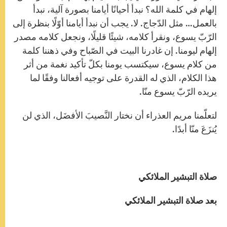
إلهام في كلمة الله؟ نبدأ أحيانًا أيامنا بصورة آلية، نبدأ
بالعمل… مثل الدّجاج. لا. يجب أن نبدأ أيامنا أوّلًا بنظرة إلى
الرّبّ يسوع، ونقرأ كلامه، شيئًا قليلًا، ونجعل كلامه مصدر
إلهام ليومنا. إن غادرنا البيت في الصّباح وفي ذهننا كلمة
من كلام يسوع، سيكتسب يومنا بكلّ تأكيد نغمة من أثر
هذا الكلام، الذي له القدرة على توجيه أفعالنا وفقًا لما
يريده الرّبّ يسوع منّا.
لتعلّمنا مريم العذراء أن نختار النَّصيبَ الأفضَل، الذي لن
يُنزَعَ منّا أبدًا.
صلاة التبشير الملائكي
بعد صلاة التبشير الملائكي