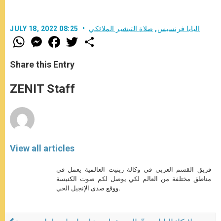
البابا فرنسيس
,
صلاة التبشير الملائكي
JULY 18, 2022 08:25
W
M
F
T
S
h
e
a
w
h
a
s
c
i
a
t
s
e
t
r
Share this Entry
s
e
b
t
e
A
n
o
e
p
g
o
r
ZENIT Staff
p
e
k
r
View all articles
فريق القسم العربي في وكالة زينيت العالمية يعمل في
مناطق مختلفة من العالم لكي يوصل لكم صوت الكنيسة
ووقع صدى الإنجيل الحي.