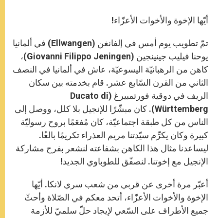
أيّها الإخوة والأخوات الأعزّاء!
تمّ تطويب يوم أمس في إلفانغن (Ellwangen) في ألمانيا
يوحنا فيليب جينينجين (Giovanni Filippo Jeningen)،
كاهن من الرهبانيّة اليسوعيّة، عاش في ألمانيا في النصف
الثاني من القرن السّابع عشر. قام بخدمته بين سكان
الريف في دوقية فورتمبيرغ (Ducato di
Württemberg). كان مبشّرًا للإنجيل بلا كلل، ووصل إلى
الناس من كل طبقة اجتماعيّة، كان مُفعَمًا بروح رسوليّة
كبيرة وكان يكرِّم سيّدتنا مريم العذراء تكريمًا بالغًا.
ليساعدنا مثال هذا الكاهن بشفاعته لنشعر بفرح مشاركة
الإنجيل مع إخوتنا. لنصفّق للطوباوي الجديد!
أعبّر مرة أخرى عن قربي من شعب سري لانكا. أيّها
الإخوة والأخوات الأعزّاء، أتحد معكم في الصّلاة وأحثّ
جميع الأطراف على السّعي لإيجاد حلّ سلميّ للأزمة