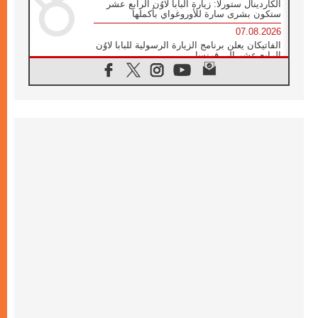
الكاردينال ستورلا: زيارة البابا لاوُن الرابع عشر
ستكون بشرى سارة للأوروغواي بأكملها
07.08.2026
الفاتيكان يعلن برنامج الزيارة الرسولية للبابا لاوُن
الرابع عشر إلى فرنسا
07.08.2026
في الذكرى الـ ٨١ لحادثة هيروشيما الكنيسة في
اليابان تنظم ١٠ أيام للصلاة على نية السلام
07.08.2026
الكنيسة في الأوروغواي: زيارة البابا ستعزز
الإيمان والرجاء
06.08.2026
الاجتماع الشهري للمطارنة الموارنة
06.08.2026
الكاردينال روسي: زيارة البابا لاوُن إلى الأرجنتين
هي تكريم للبابا فرنسيس
06.08.2026
زيارة البابا إلى البيرو ستكون زمن نعمة ومصالحة
ورجاء
06.08.2026
الكاردينال بارولين في المكسيك: علينا أن نكون
حاضرين إلى جانب المهمشين والمهاجرين
والأجانب