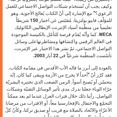
وكيف يجب أن تُستخدَم شبكات التواصل الاجتماعي للعمل
الرعوي؟” مع الإشارة إلى أنّ الكتاب يُعالج الأجوبة، وهو
للمؤلّف فابيو بولتزيتا، مُقتَبَس عن اختبار 150 شريطاً
تعليمياً من منظّمة أسياد الإنترنت الإيطاليين الكاثوليك
WECA. كما وأنّه يُقدّم فرصة للتأمّل بالكنيسة الموجودة
في العالم الرقمي واكتشافها ومشاطرتهاعلى وسائل
التواصل الاجتماعي، ثمّ نشر هذا الاختبار عبر الإنترنت.
تأسّست المنظّمة شرعيّاً في 22 أيار 2003.
بالعودة إلى أبرز ما قاله الأب الأقدس في مقدّمة الكتاب،
فقد كرّر أنّ “أحداً لا يخرج من الأزمة ويبقى كما كان. إنّه
يتحسّن أو يُصبح أسوأ. الزمن الصعب الذي تختبره البشريّة
جرّاء الوباء جعلنا ندرك مدى تأثير الوسائل التقنيّة وشبكات
التواصل. رأينا ذلك خلال فترات العزل عندما لم يعد ممكناً
التجمّع والاحتفال بالإفخارستيا معاً، أو الاقتراب من مرضانا
الأعزّاء والاتّحاد بالصلاة مع قريب أو صديق تركنا. وكأنّ كلّ