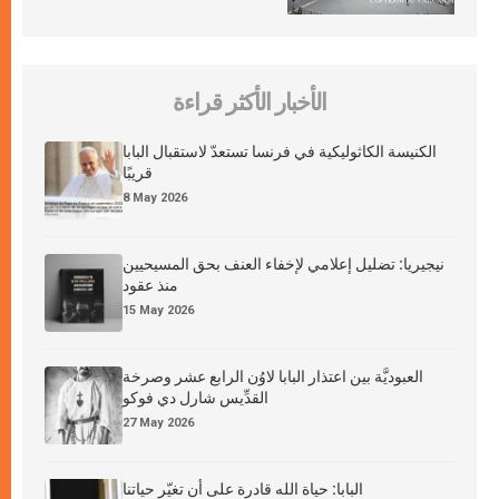
الأخبار الأكثر قراءة
الكنيسة الكاثوليكية في فرنسا تستعدّ لاستقبال البابا
قريبًا
8 May 2026
نيجيريا: تضليل إعلامي لإخفاء العنف بحق المسيحيين
منذ عقود
15 May 2026
العبوديَّة بين اعتذار البابا لاوُن الرابع عشر وصرخة
القدِّيس شارل دي فوكو
27 May 2026
البابا: حياة الله قادرة على أن تغيّر حياتنا