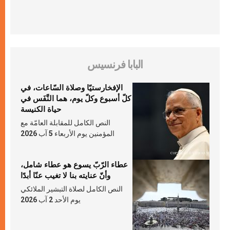
البابا فرنسيس
الإفخارستيّا وصلاة السّاعات، في
كلّ أسبوع وكلّ يوم، هما النَّفَس في
حياة الكنيسة
النص الكامل للمقابلة العامّة مع
المؤمنين يوم الأربعاء 5 آب 2026
عطاء الرّبّ يسوع هو عطاء شامل،
وأنّ عنايته بنا لا تغيب عنّا أبدًا
النص الكامل لصلاة التبشير الملائكي
يوم الأحد 2 آب 2026