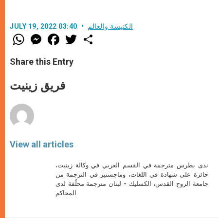
الكنيسة والعالم
JULY 19, 2022 03:40
W
M
F
T
S
h
e
a
w
h
a
s
c
i
a
t
s
e
t
r
Share this Entry
s
e
b
t
e
A
n
o
e
p
g
o
r
فريق زينيت
p
e
k
r
View all articles
ندى بطرس مترجمة في القسم العربي في وكالة زينيت،
حائزة على شهادة في اللغات، وماجستير في الترجمة من
جامعة الروح القدس، الكسليك - لبنان مترجمة محلّفة لدى
المحاكم