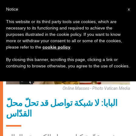
AR
Notice
x
This website or its third party tools use cookies, which are
necessary to its functioning and required to achieve the
الكنيسة والعالم
purposes illustrated in the cookie policy. If you want to know
more or withdraw your consent to all or some of the cookies,
please refer to the
cookie policy
.
By closing this banner, scrolling this page, clicking a link or
continuing to browse otherwise, you agree to the use of cookies.
Online Masses - Photo Vatican Media
البابا: لا شبكة تواصل قد تحلّ محلّ
القدّاس