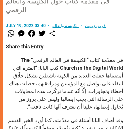
في مقدّمة كتاب حول الكنيسة والعالم
الرقمي
فريق زينيت
الكنيسة والعالم
JULY 19, 2022 03:40
W
M
F
T
S
h
e
a
w
h
a
s
c
i
a
t
s
e
t
r
Share this Entry
s
e
b
t
e
A
n
o
e
p
g
o
r
في مقدّمة كتاب “الكنيسة في العالم الرقمي” The
p
e
k
r
Church in the Digital World كتب البابا: “الفترة التي
أمضيناها جعلت العديد من الكهنة ناشطين بشكل خلّاق
للبقاء على تواصل مع المؤمنين ومرافقتهم. حصلت هناك
أخطاء وتجاوزات، إلّا أنّه عندما تركّزت هذه المحاولات
على الرسالة التي يجب إيصالها وليس على بروز من
يُحاول إيصالها، علينا أن نعترف أنّها كانت نافعة”.
وقد أضاف البابا أسئلة في مقدّمته، كما أورد الخبر القسم
الإنكليزي من زينيت: “كيف نُصمّم موقعاً إلكترونياً لرعيّة؟