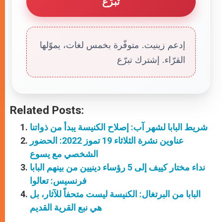
تبرّع
إدعم زينيت. متوفّرة بخمس لغات، يموّلها
القرّاء. إشترك تبرّع
Related Posts:
شريط البابا لشهر آب: إصلاح الكنيسة يبدأ من ذواتنا
عناوين نشرة الثلاثاء 19 تموز 2022: الحضور
الشخصي مع يسوع
نداء مختار كييف إلى 5 رؤساء دينيين من بينهم البابا
فرنسيس: تعالوا
البابا من البرتغال: الكنيسة ليست متحفاً للآثار، بل
هي نبع القرية القديم