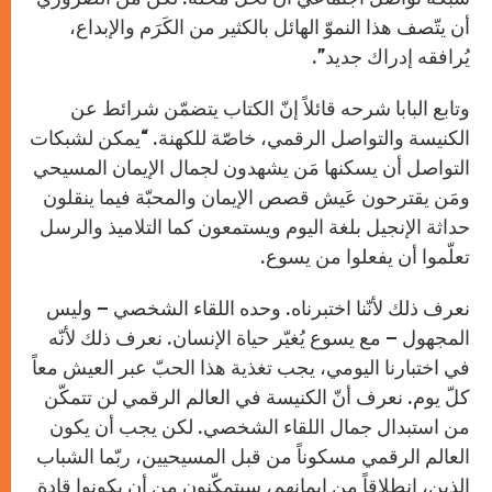
أن يتّصف هذا النموّ الهائل بالكثير من الكَرَم والإبداع،
يُرافقه إدراك جديد”.
وتابع البابا شرحه قائلاً إنّ الكتاب يتضمّن شرائط عن
الكنيسة والتواصل الرقمي، خاصّة للكهنة. “يمكن لشبكات
التواصل أن يسكنها مَن يشهدون لجمال الإيمان المسيحي
ومَن يقترحون عَيش قصص الإيمان والمحبّة فيما ينقلون
حداثة الإنجيل بلغة اليوم ويستمعون كما التلاميذ والرسل
تعلّموا أن يفعلوا من يسوع.
نعرف ذلك لأنّنا اختبرناه. وحده اللقاء الشخصي – وليس
المجهول – مع يسوع يُغيّر حياة الإنسان. نعرف ذلك لأنّه
في اختبارنا اليومي، يجب تغذية هذا الحبّ عبر العيش معاً
كلّ يوم. نعرف أنّ الكنيسة في العالم الرقمي لن تتمكّن
من استبدال جمال اللقاء الشخصي. لكن يجب أن يكون
العالم الرقمي مسكوناً من قبل المسيحيين، ربّما الشباب
الذين، انطلاقاً من إيمانهم، سيتمكّنون من أن يكونوا قادة