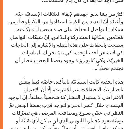
شيء أُخِذَ منّا بعد أن كان مِن المُسَلَّمات.
كثرٌ من بيننا بذلوا جهدهم لإبقاء العلاقات الإنسانيّة حيّة.
وأعتقد أنّ العديد من الكهنة استفادوا من التكنولوجيا ومن
شبكات التواصل للحفاظ على صلة شعب الله بكلمته،
مُقدّمين إمكانيّة المشاركة بالقدّاس. إنّ شبكات التواصل
سمحت بالحفاظ على هذه الصلة والإشارة إلى الحاجات
كي لا يشعر أحد بالوحدة، كي يتمّ تحريك المبادرات
الخيريّة، وكي نُتابع رؤية وجوه بعضنا البعض بانتظار أن
نجتمع مجدّداً…
هذه الحقبة كانت استثنائيّة بالتأكيد، خاصّة فيما يتعلّق
باختبار بثّ الاحتفالات عبر الإنترنت. إلّا أنّ الاجتماع
الافتراضي لا يستبدل المشاركة شخصيّاً مطلقاً. إنّ الوجود
الجسدي خلال كسر الخبز والتواجد قرب بعضنا البعض ثمّ
النظر في عينَي يسوع ومصافحة المرضى هي تصرّفات
يوميّة تعود لاختبارنا اليومي الذي لن يمكن لأيّ تقنيّة أو
شبكة تواصل اجتماعي أن تحلّ محلّه. لكن من الضروري