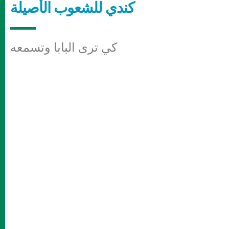
كندي للشعوب الأصيلة
كي ترى البابا وتسمعه