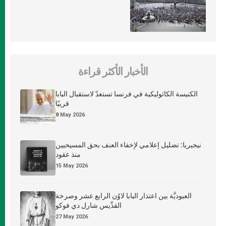
الأخبار الأكثر قراءة
الكنيسة الكاثوليكية في فرنسا تستعدّ لاستقبال البابا
قريبًا
8 May 2026
نيجيريا: تضليل إعلامي لإخفاء العنف بحق المسيحيين
منذ عقود
15 May 2026
العبوديَّة بين اعتذار البابا لاوُن الرابع عشر وصرخة
القدِّيس شارل دي فوكو
27 May 2026