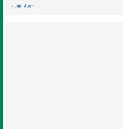
« Jun
Aug »