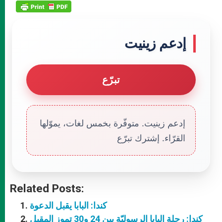
إدعم زينيت
تبرّع
إدعم زينيت. متوفّرة بخمس لغات، يموّلها
القرّاء. إشترك تبرّع
Related Posts:
كندا: البابا يقبل الدعوة
كندا: رحلة البابا الرسوليّة بين 24 و30 تموز المقبل