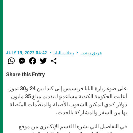
فريق زينيت
رحلات البابا
JULY 19, 2022 04:42
W
M
F
T
S
h
e
a
w
h
a
s
c
i
a
t
s
e
t
r
Share this Entry
s
e
b
t
e
A
n
o
e
p
g
o
r
على ضوء زيارة البابا فرنسيس إلى كندا بين 24 و30 تموز،
p
e
k
r
أعلنت الحكومة الكندية مساعدتها بتقديم مبلغ 35 مليون
دولار كندي لتمكين الشعوب الأصيلة والمنظّمات المتّصلة
بها من السفر والمشاركة بالحدث.
في التفاصيل التي نشرها القسم الإنكليزي من موقع