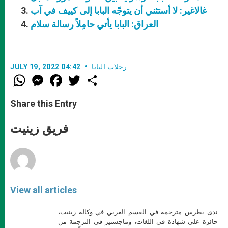
غالاغير: لا أستثني أن يتوجّه البابا إلى كييف في آب
العراق: البابا يأتي حامِلاً رسالة سلام
رحلات البابا
JULY 19, 2022 04:42
W
M
F
T
S
h
e
a
w
h
a
s
c
i
a
t
s
e
t
r
Share this Entry
s
e
b
t
e
A
n
o
e
p
g
o
r
فريق زينيت
p
e
k
r
View all articles
ندى بطرس مترجمة في القسم العربي في وكالة زينيت،
حائزة على شهادة في اللغات، وماجستير في الترجمة من