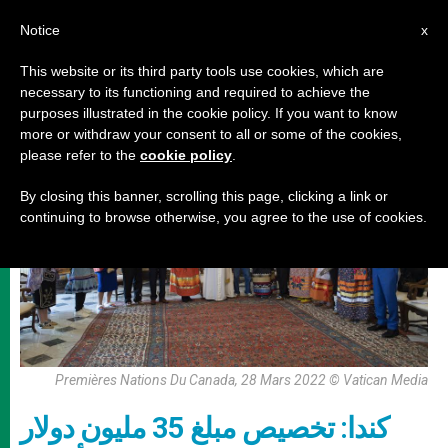
AR
Notice
x
This website or its third party tools use cookies, which are
necessary to its functioning and required to achieve the
رحلات البابا
purposes illustrated in the cookie policy. If you want to know
more or withdraw your consent to all or some of the cookies,
please refer to the
cookie policy
.
By closing this banner, scrolling this page, clicking a link or
continuing to browse otherwise, you agree to the use of cookies.
Premières Nations Du Canada, 28 Mars 2022 © Vatican Media
كندا: تخصيص مبلغ 35 مليون دولار