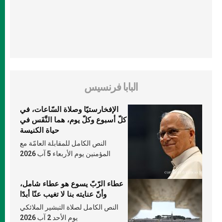
البابا فرنسيس
الإفخارستيّا وصلاة السّاعات، في
كلّ أسبوع وكلّ يوم، هما النَّفَس في
حياة الكنيسة
النص الكامل للمقابلة العامّة مع
المؤمنين يوم الأربعاء 5 آب 2026
عطاء الرّبّ يسوع هو عطاء شامل،
وأنّ عنايته بنا لا تغيب عنّا أبدًا
النص الكامل لصلاة التبشير الملائكي
يوم الأحد 2 آب 2026