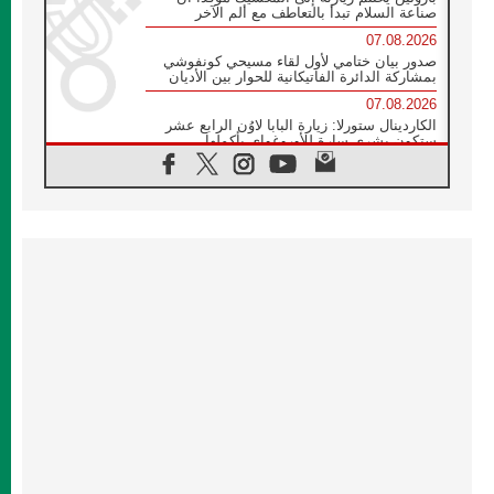
صناعة السلام تبدأ بالتعاطف مع ألم الآخر
07.08.2026
صدور بيان ختامي لأول لقاء مسيحي كونفوشي
بمشاركة الدائرة الفاتيكانية للحوار بين الأديان
07.08.2026
الكاردينال ستورلا: زيارة البابا لاوُن الرابع عشر
ستكون بشرى سارة للأوروغواي بأكملها
07.08.2026
الفاتيكان يعلن برنامج الزيارة الرسولية للبابا لاوُن
الرابع عشر إلى فرنسا
07.08.2026
في الذكرى الـ ٨١ لحادثة هيروشيما الكنيسة في
اليابان تنظم ١٠ أيام للصلاة على نية السلام
07.08.2026
الكنيسة في الأوروغواي: زيارة البابا ستعزز
الإيمان والرجاء
06.08.2026
الاجتماع الشهري للمطارنة الموارنة
06.08.2026
الكاردينال روسي: زيارة البابا لاوُن إلى الأرجنتين
هي تكريم للبابا فرنسيس
06.08.2026
زيارة البابا إلى البيرو ستكون زمن نعمة ومصالحة