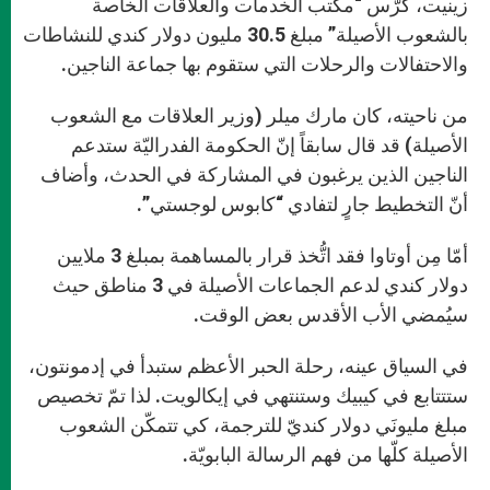
زينيت، كرّس “مكتب الخدمات والعلاقات الخاصة
بالشعوب الأصيلة” مبلغ 30.5 مليون دولار كندي للنشاطات
والاحتفالات والرحلات التي ستقوم بها جماعة الناجين.
من ناحيته، كان مارك ميلر (وزير العلاقات مع الشعوب
الأصيلة) قد قال سابقاً إنّ الحكومة الفدراليّة ستدعم
الناجين الذين يرغبون في المشاركة في الحدث، وأضاف
أنّ التخطيط جارٍ لتفادي “كابوس لوجستي”.
أمّا مِن أوتاوا فقد اتُّخذ قرار بالمساهمة بمبلغ 3 ملايين
دولار كندي لدعم الجماعات الأصيلة في 3 مناطق حيث
سيُمضي الأب الأقدس بعض الوقت.
في السياق عينه، رحلة الحبر الأعظم ستبدأ في إدمونتون،
ستتتابع في كيبيك وستنتهي في إيكالويت. لذا تمّ تخصيص
مبلغ مليونَي دولار كنديّ للترجمة، كي تتمكّن الشعوب
الأصيلة كلّها من فهم الرسالة البابويّة.