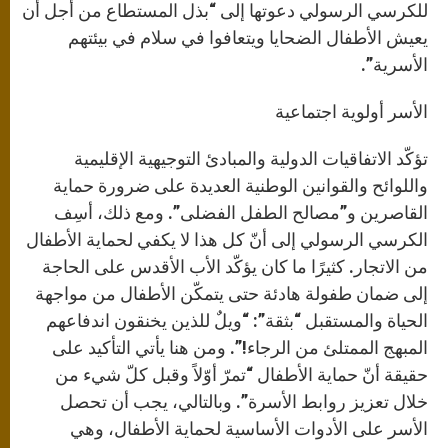
للكرسي الرسولي دعوتها إلى “بذل المستطاع من أجل أن
يعيش الأطفال الضحايا ويتعافوا في سلام في بيئتهم
الأسرية”.
الأسر أولوية اجتماعية
تؤكّد الاتفاقيات الدولية والمبادئ التوجيهية الإقليمية
واللوائح والقوانين الوطنية العديدة على ضرورة حماية
القاصرين و”مصالح الطفل الفضلى”. ومع ذلك، أسِف
الكرسي الرسولي إلى أنّ كل هذا لا يكفي لحماية الأطفال
من الاتجار. كثيرًا ما كان يؤكّد الأب الأقدس على الحاجة
إلى ضمان طفولة هادئة حتى يتمكّن الأطفال من مواجهة
الحياة والمستقبل “بثقة”: “ويلٌ للذين يخنقون اندفاعهم
المبهج الممتلئ من الرجاء!”. ومن هنا يأتي التأكيد على
حقيقة أنّ حماية الأطفال “تمرّ أوّلاً وقبل كلّ شيء من
خلال تعزيز روابط الأسرة”. وبالتالي، يجب أن تحصل
الأسر على الأدوات الأساسية لحماية الأطفال، وهي