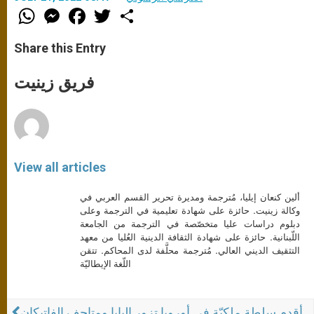
W
M
F
T
S
h
e
a
w
h
a
s
c
i
a
t
s
e
t
r
Share this Entry
s
e
b
t
e
A
n
o
e
p
g
o
r
فريق زينيت
p
e
k
r
View all articles
ألين كنعان إيليا، مُترجمة ومديرة تحرير القسم العربي في
وكالة زينيت. حائزة على شهادة تعليمية في الترجمة وعلى
دبلوم دراسات عليا متخصّصة في الترجمة من الجامعة
اللّبنانية. حائزة على شهادة الثقافة الدينية العُليا من معهد
التثقيف الديني العالي. مُترجمة محلَّفة لدى المحاكم. تتقن
اللّغة الإيطاليّة
أقدم سلطة ملكيّة في أوروبا تزور البابا ومتاحف الفاتيكان