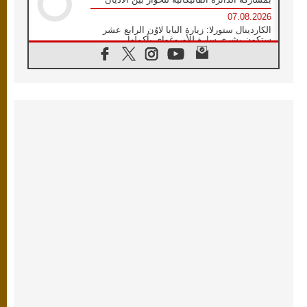
07.08.2026
الكاردينال ستورلا: زيارة البابا لاوُن الرابع عشر
ستكون بشرى سارة للأوروغواي بأكملها
07.08.2026
الفاتيكان يعلن برنامج الزيارة الرسولية للبابا لاوُن
الرابع عشر إلى فرنسا
07.08.2026
في الذكرى الـ ٨١ لحادثة هيروشيما الكنيسة في
اليابان تنظم ١٠ أيام للصلاة على نية السلام
07.08.2026
الكنيسة في الأوروغواي: زيارة البابا ستعزز
الإيمان والرجاء
06.08.2026
الاجتماع الشهري للمطارنة الموارنة
06.08.2026
الكاردينال روسي: زيارة البابا لاوُن إلى الأرجنتين
هي تكريم للبابا فرنسيس
06.08.2026
زيارة البابا إلى البيرو ستكون زمن نعمة ومصالحة
ورجاء