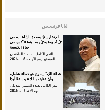
البابا فرنسيس
الإفخارستيّا وصلاة السّاعات، في
كلّ أسبوع وكلّ يوم، هما النَّفَس في
حياة الكنيسة
النص الكامل للمقابلة العامّة مع
المؤمنين يوم الأربعاء 5 آب 2026
عطاء الرّبّ يسوع هو عطاء شامل،
وأنّ عنايته بنا لا تغيب عنّا أبدًا
النص الكامل لصلاة التبشير الملائكي
يوم الأحد 2 آب 2026