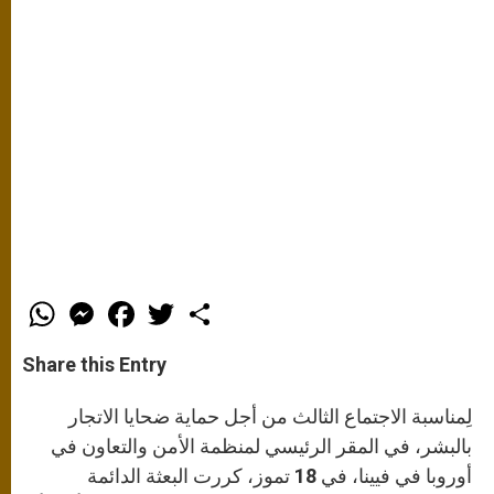
W
M
F
T
S
h
e
a
w
h
a
s
c
i
a
t
s
e
t
r
Share this Entry
s
e
b
t
e
A
n
o
e
p
g
o
r
لِمناسبة الاجتماع الثالث من أجل حماية ضحايا الاتجار
p
e
k
r
بالبشر، في المقر الرئيسي لمنظمة الأمن والتعاون في
أوروبا في فيينا، في 18 تموز، كررت البعثة الدائمة