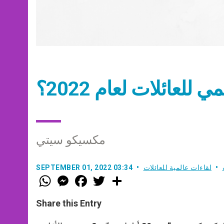
 للعائلات لعام 2022؟
مكسيكو سيتي
لقاءات عالمية للعائلات
SEPTEMBER 01, 2022 03:34
W
M
F
T
S
h
e
a
w
h
a
s
c
i
a
t
s
e
t
r
Share this Entry
s
e
b
t
e
A
n
o
e