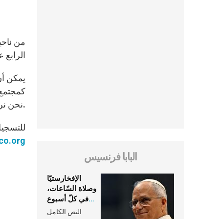
من ناحي
الرابع 
يمكن أن
كمجتمع، 
نحن نريد الأفضل لكم ولعائلتكم.
للتسجيل
co.org
البابا فرنسيس
الإفخارستيّا
وصلاة السّاعات،
في كلّ أسبوع
وكلّ يوم، هما
النص الكامل