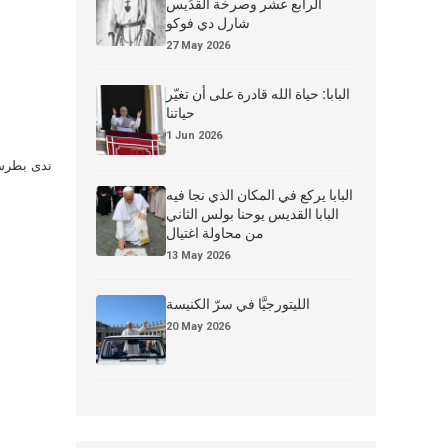
الرابع عشر وصرخة القدِّيس
شارل دي فوكو
27 May 2026
البابا: حياة الله قادرة على أن تغيّر
حياتنا
1 Jun 2026
ندى بطرس 
البابا يركع في المكان الذي نجا فيه
البابا القديس يوحنا بولس الثاني
من محاولة اغتيال
13 May 2026
الليتورجيَّا في سرّ الكنيسة
20 May 2026