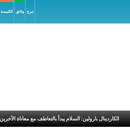
تبرع
وثائق
الكنيسة و
الرسوليّة
الكاردينال بارولين: السلام يبدأ بالتعاطف مع م