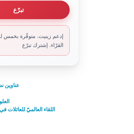
تبرّع
إدعم زينيت. متوفّرة بخمس لغا
القرّاء. إشترك تبرّع
عناوين نشرة الخميس 1 
العلو
اللقاء العالميّ للعائلات ف