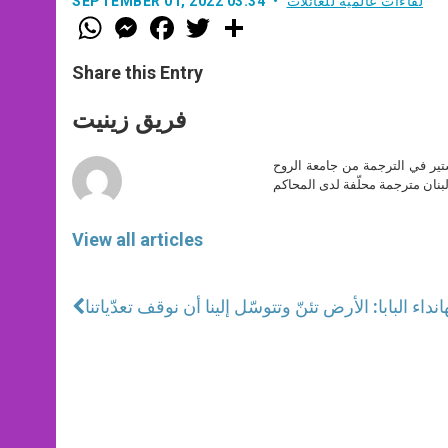
لقاءات عالمية للعائلات
SEPTEMBER 01, 2022 03:34
W
M
F
T
S
h
e
a
w
h
a
s
c
i
a
t
s
e
t
r
Share this Entry
s
e
b
t
e
A
n
o
e
p
g
o
r
فريق زينيت
p
e
k
r
ير في الترجمة من جامعة الروح
بنان مترجمة محلّفة لدى المحاكم
View all articles
ا
نداء البابا: الأرض تئنّ وتتوسّل إلينا أن نوقف تعدّياتنا