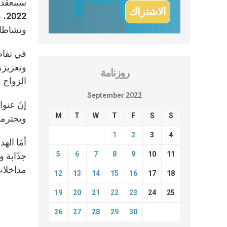
ونشاطات
في تفاص
وتعزيزه
روزنامة
الزواج و
September 2022
M
T
W
T
F
S
S
ويحترمو
1
2
3
4
أمّا ال
5
6
7
8
9
10
11
جذّابة 
مداخلات 
12
13
14
15
16
17
18
19
20
21
22
23
24
25
26
27
28
29
30