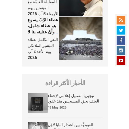
النَّفَس في حياة
للمقابلة العامّة مع
الكنيسة
المؤمنين يوم
الأربعاء 5 آب 2026
عطاء الرّبّ يسوع
هو عطاء شامل،
وأنّ عنايته بنا لا
تغيب عنّا أبدًا
النص الكامل لصلاة
التبشير الملائكي
يوم الأحد 2 آب
2026
الأخبار الأكثر قراءة
نيجيريا: تضليل إعلامي لإخفاء
العنف بحق المسيحيين منذ عقود
15 May 2026
العبوديَّة بين اعتذار البابا لاوُن