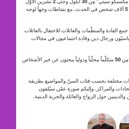
p
g
o
r
سينعقد اللقاء العالمي الرابع عشر للعائلات في معرض “سانتا في” في “مكسيكو سيتي” مِن 30 أيلول وحتّى 2 تشرين الأوّل
p
e
k
2022، بحسب ما أورد الخبر القسم الإنكليزي من زينيت. يُتوقّع مشاركة 5 آلاف شخص في الحدث، مع نشاطات وجهاً لوجه
r
ع القادة والمنظّمات والعائلات للاحتفال بالعائلات
ياسيّون ورجال دين وقادة اجتماعيون في مجالات
إنّ عنوان لقاء هذه السنة مبنيّ على الإيمان والعلوم الاجتماعية، مع أكثر مِن 50 متكلّماً محلّياً ودولياً يبحثون عن خير الأشخاص
نشاطات مختلفة بحسب فئات السنّ والمواضيع بطريقة
حادات والمراكز. وإليكم صورة عمّن سيُلقون
الدينيين حول الزواج والعائلة والحرية الدينية.