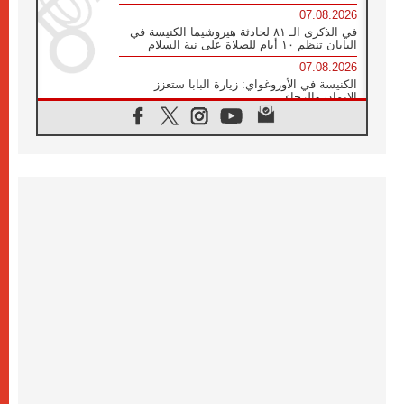
07.08.2026
في الذكرى الـ ٨١ لحادثة هيروشيما الكنيسة في
اليابان تنظم ١٠ أيام للصلاة على نية السلام
07.08.2026
الكنيسة في الأوروغواي: زيارة البابا ستعزز
الإيمان والرجاء
06.08.2026
الاجتماع الشهري للمطارنة الموارنة
06.08.2026
الكاردينال روسي: زيارة البابا لاوُن إلى الأرجنتين
هي تكريم للبابا فرنسيس
06.08.2026
زيارة البابا إلى البيرو ستكون زمن نعمة ومصالحة
ورجاء
06.08.2026
الكاردينال بارولين في المكسيك: علينا أن نكون
حاضرين إلى جانب المهمشين والمهاجرين
والأجانب
06.08.2026
البابا لاوُن الرابع عشر للشباب في أسيزي:
"أوروبا والعالم يبحثان اليوم عن قديسين جُدد
فيكم"
06.08.2026