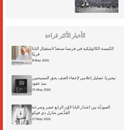
الأخبار الأكثر قراءة
الكنيسة الكاثوليكية في فرنسا تستعدّ لاستقبال البابا
قريبًا
8 May 2026
نيجيريا: تضليل إعلامي لإخفاء العنف بحق المسيحيين
منذ عقود
15 May 2026
العبوديَّة بين اعتذار البابا لاوُن الرابع عشر وصرخة
القدِّيس شارل دي فوكو
27 May 2026