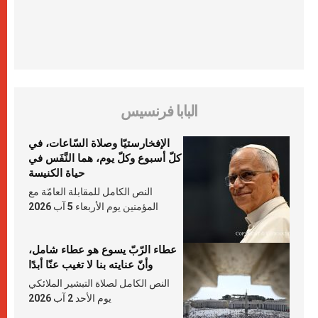
البابا فرنسيس
الإفخارستيّا وصلاة السّاعات، في
كلّ أسبوع وكلّ يوم، هما النَّفَس في
حياة الكنيسة
النص الكامل للمقابلة العامّة مع
المؤمنين يوم الأربعاء 5 آب 2026
عطاء الرّبّ يسوع هو عطاء شامل،
وأنّ عنايته بنا لا تغيب عنّا أبدًا
النص الكامل لصلاة التبشير الملائكي
يوم الأحد 2 آب 2026