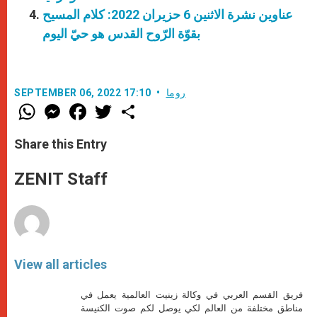
عناوين نشرة الاثنين 6 حزيران 2022: كلام المسيح
بقوّة الرّوح القدس هو حيّ اليوم
روما
SEPTEMBER 06, 2022 17:10
W
M
F
T
S
h
e
a
w
h
a
s
c
i
a
t
s
e
t
r
Share this Entry
s
e
b
t
e
A
n
o
e
p
g
o
r
ZENIT Staff
p
e
k
r
View all articles
فريق القسم العربي في وكالة زينيت العالمية يعمل في
مناطق مختلفة من العالم لكي يوصل لكم صوت الكنيسة