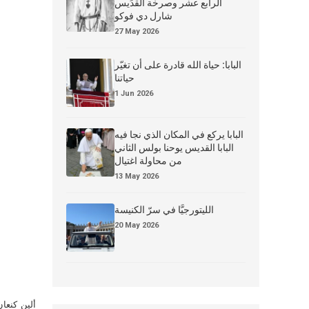
الرابع عشر وصرخة القدِّيس
شارل دي فوكو
27 May 2026
البابا: حياة الله قادرة على أن تغيّر
حياتنا
1 Jun 2026
البابا يركع في المكان الذي نجا فيه
البابا القديس يوحنا بولس الثاني
من محاولة اغتيال
13 May 2026
الليتورجيَّا في سرّ الكنيسة
20 May 2026
ألين كنعا