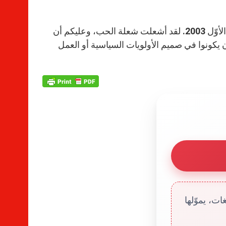
تم تطويب الأم تيريزا على يد القديس يوحنا بولس الثاني في 19 تشرين الأوّل 2003. لقد أشعلت شعلة الحب، وعليكم أن
أن يكونوا في صميم الأولويات السياسية أو العمل
ت، يموّلها