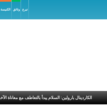
تبرع
وثائق
الكنيسة و
 البابا الرسوليّة
الكاردينال بارولين: السلام يبدأ بالت