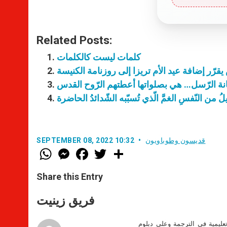
Related Posts:
كلمات ليست كالكلمات
يقرّر إضافة عيد الأم تريزا إلى روزنامة الكنيسة
نة الرّسل… هي بصلواتها أعطتهم الرّوح القدس
يلُ من النّفسِ الغمَّ الّذي تُسبّبه الشّدائدُ الحاضرة
قديسون وطوباويون
SEPTEMBER 08, 2022 10:32
W
M
F
T
S
h
e
a
w
h
a
s
c
i
a
t
s
e
t
r
Share this Entry
s
e
b
t
e
A
n
o
e
p
g
o
r
فريق زينيت
p
e
k
r
تعليمية في الترجمة وعلى دبلوم