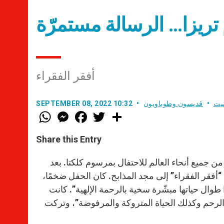
أفقر الفقراء
يت
قديسون وطوباويون
SEPTEMBER 08, 2022 10:32
W
M
F
T
S
h
e
a
w
h
a
s
c
i
a
t
s
e
t
r
Share this Entry
s
e
b
t
e
A
n
o
e
p
g
o
r
لقديس بطرس من جميع أنحاء العالم للاحتفال بمرسوم كلكتا. بعد
p
e
k
 87 عامًا، رفع البابا فرنسيس “أفقر الفقراء” إلى مجد المذابح. كان الحفل ضخمًا،
r
طوال حياتها مبشّرة سخية بالرحمة الإلهية”. كانت
 الرحم وكذلك الحياة المتروكة والمرفوضة”، وتركت