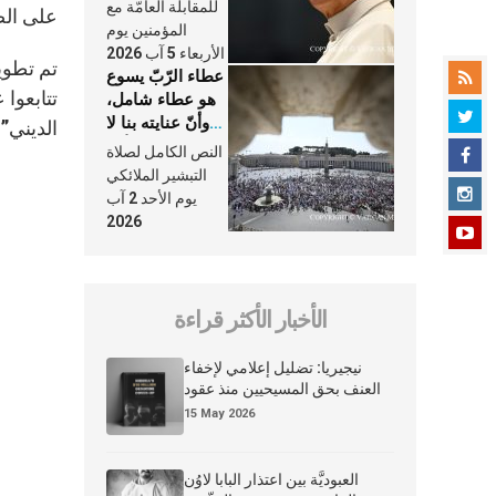
النَّفَس في حياة
للمقابلة العامّة مع
على الص
الكنيسة
المؤمنين يوم
الأربعاء 5 آب 2026
عطاء الرّبّ يسوع
تتابعوا 
هو عطاء شامل،
وأنّ عنايته بنا لا
الديني”.
تغيب عنّا أبدًا
النص الكامل لصلاة
التبشير الملائكي
يوم الأحد 2 آب
2026
الأخبار الأكثر قراءة
نيجيريا: تضليل إعلامي لإخفاء
العنف بحق المسيحيين منذ عقود
15 May 2026
العبوديَّة بين اعتذار البابا لاوُن