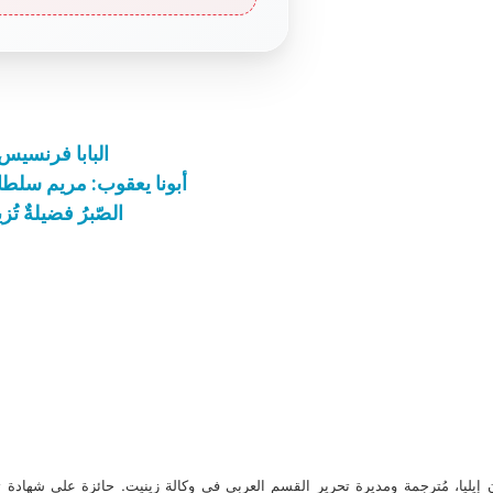
البابا فرنسيس 
أبونا يعقوب: مريم سلطا
الصّبرُ فضيلةٌ تُز
ن إيليا، مُترجمة ومديرة تحرير القسم العربي في وكالة زينيت. حائزة على شهادة 