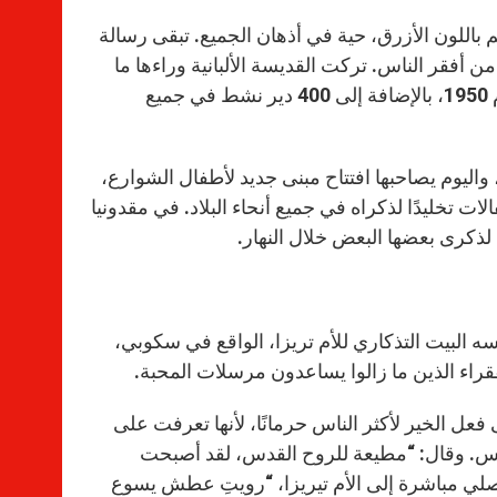
اللون الأزرق، حية في أذهان الجميع. تبقى رسالة
 أفقر الناس. تركت القديسة الألبانية وراءها ما
يقارب 5000 راهبة مرسلة للمحبة، وهي الجماعة التي أسستها في العام 1950، بالإضافة إلى 400 دير نشط في جميع
حفلة ضخمة، واليوم يصاحبها افتتاح مبنى جديد لأطفال الشوارع،
 تخليدًا لذكراه في جميع أنحاء البلاد. في مقدونيا
ء لذكرى بعضها البعض خلال النهار.
سيس بنفسه البيت التذكاري للأم تريزا، الواقع في سكوبي،
فقراء الذين ما زالوا يساعدون مرسلات المحبة.
 على جائزة نوبل للسلام عام 1979 “قادرة على فعل الخير لأكثر الناس حرمانًا، لأنها تعرفت على
يس. وقال: “مطيعة للروح القدس، لقد أصبحت
صلي مباشرة إلى الأم تيريزا، “رويتِ عطش يسوع