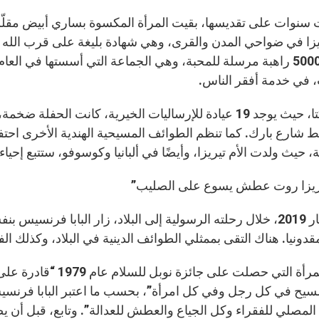
سنوات على تقديسها، بقيت المرأة المكسوة بساري أبيض مقلّم ب
ريزا في ضواحي المدن والقرى، وهي شهادة بليغة على قرب الله من
، في خدمة أفقر الناس.
في كلكتا، حيث يوجد 19 عيادة للإرساليات الخيرية، كانت ال
شارع بارك. كما تنظم الطوائف المسيحية الهندية الأخرى احتفالات
، حيث ولدت الأم تيريزا، وأيضًا في ألبانيا وكوسوفو، ستتبع إحيا
يريزا روت عطش يسوع على الصليب”
في 7 أيار 2019، خلال رحلته الرسولية إلى البلاد، زار البابا فرن
دونيا. هناك التقى بممثلي الطوائف الدينية في البلاد، وكذلك ال
كانت المرأة التي حصلت
سيح في كل رجل وفي كل امرأة”، بحسب ما اعتبر البابا فرنس
لمصلي للفقراء وكل الجياع والعطش للعدالة”. وتابع، قبل أن ي