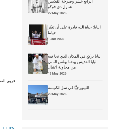
الرابع عشر وصرخة القدِّيس
شارل دي فوكو
27 May 2026
البابا: حياة الله قادرة على أن تغيّر
حياتنا
1 Jun 2026
البابا يركع في المكان الذي نجا فيه
البابا القديس يوحنا بولس الثاني
من محاولة اغتيال
13 May 2026
فريق القس
الليتورجيَّا في سرّ الكنيسة
20 May 2026