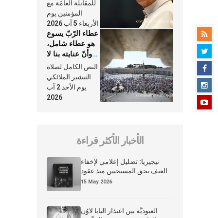
النَّفَس في حياة
للمقابلة العامّة مع
الكنيسة
المؤمنين يوم
الأربعاء 5 آب 2026
عطاء الرّبّ يسوع
هو عطاء شامل،
وأنّ عنايته بنا لا
تغيب عنّا أبدًا
النص الكامل لصلاة
التبشير الملائكي
يوم الأحد 2 آب
2026
الأخبار الأكثر قراءة
نيجيريا: تضليل إعلامي لإخفاء
العنف بحق المسيحيين منذ عقود
15 May 2026
العبوديَّة بين اعتذار البابا لاوُن