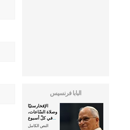
البابا فرنسيس
الإفخارستيّا
وصلاة السّاعات،
في كلّ أسبوع
وكلّ يوم، هما
النص الكامل