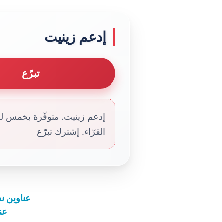
إدعم زينيت
تبرّع
إدعم زينيت. متوفّرة بخمس لغا
القرّاء. إشترك تبرّع
عناوين نشرة الأربعاء 6
عناوي