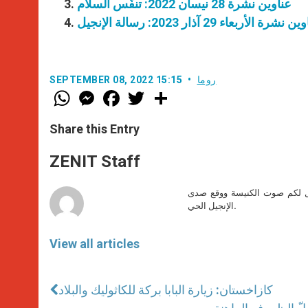
عناوين نشرة 28 نيسان 2022: تنفّس السلام
 نشرة الأربعاء 29 آذار 2023: رسالة الإنجيل
روما
SEPTEMBER 08, 2022 15:15
W
M
F
T
S
h
e
a
w
h
a
s
c
i
a
t
s
e
t
r
Share this Entry
s
e
b
t
e
A
n
o
e
p
g
o
r
ZENIT Staff
p
e
k
r
صل لكم صوت الكنيسة ووقع صدى
الإنجيل الحي.
View all articles
كازاخستان: زيارة البابا بركة للكاثوليك والبلاد