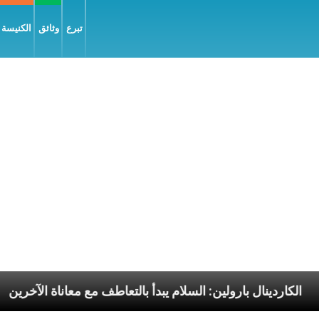
تبرع
وثائق
الكنيسة و
الرسوليّة
الكاردينال بارولين: السلام يبدأ بالتعاطف مع م