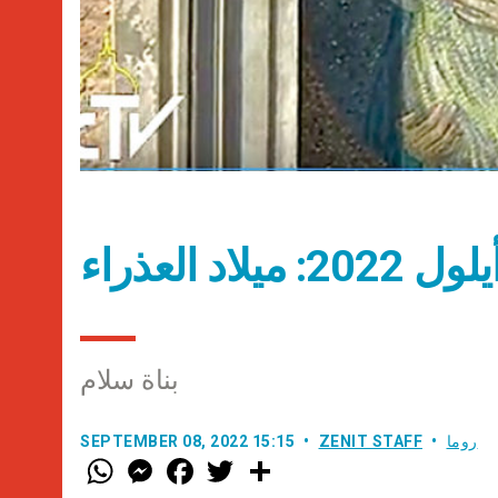
بناة سلام
روما
ZENIT STAFF
SEPTEMBER 08, 2022 15:15
W
M
F
T
S
h
e
a
w
h
a
s
c
i
a