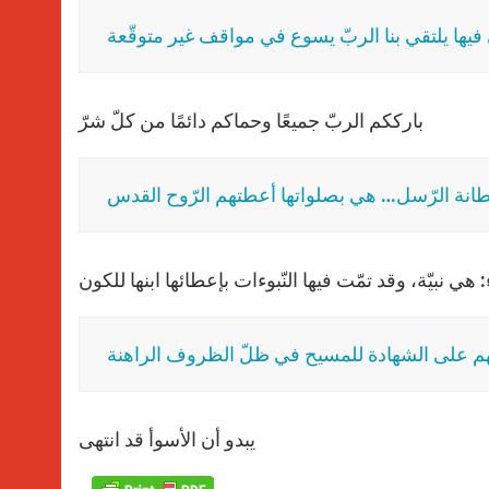
فيها يلتقي بنا الربّ يسوع في مواقف غير متوقّعة
بارككم الربّ جميعًا وحماكم دائمًا من كلّ شرّ
طانة الرّسل… هي بصلواتها أعطتهم الرّوح القدس
 هي نبيّة، وقد تمّت فيها النّبوءات بإعطائها ابنها للكون
ّعهم على الشهادة للمسيح في ظلّ الظروف الراهنة
يبدو أن الأسوأ قد انتهى