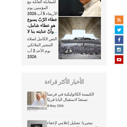
النَّفَس في حياة
للمقابلة العامّة مع
الكنيسة
المؤمنين يوم
الأربعاء 5 آب 2026
عطاء الرّبّ يسوع
هو عطاء شامل،
وأنّ عنايته بنا لا
تغيب عنّا أبدًا
النص الكامل لصلاة
التبشير الملائكي
يوم الأحد 2 آب
2026
الأخبار الأكثر قراءة
الكنيسة الكاثوليكية في فرنسا
تستعدّ لاستقبال البابا قريبًا
8 May 2026
نيجيريا: تضليل إعلامي لإخفاء