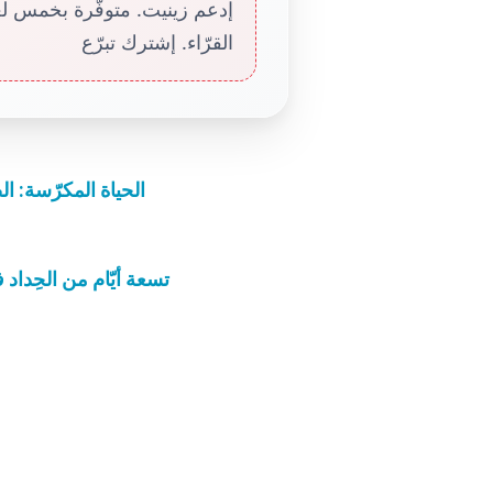
إدعم زينيت. متوفّرة بخمس لغا
القرّاء. إشترك تبرّع
الحياة المكرّسة: ا
تسعة أيّام من الحِداد