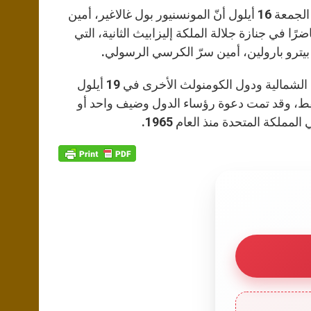
A
n
o
e
p
g
o
r
أعلن ماتيو بروني، مدير المكتب الصحفي للكرسي الرسولي، صباح يوم الجمعة 16 أيلول أنّ المونسنيور بول غالاغير، أمين
p
e
k
ا في جنازة جلالة الملكة إليزابيث الثانية، التي
r
ستقام جنازة الملكة السابقة للمملكة المتحدة لبريطانيا العظمى وإيرلندا الشمالية ودول الكومنولث الأخرى في 19 أيلول
 يمكن أن يستوعب المكان حوالي 2000 شخص فقط، وقد تمت دعوة رؤساء الدول وضيف واحد أو
لكة المتحدة منذ العام 1965.