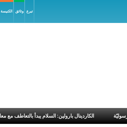
تبرع
وثائق
الكنيسة و
حلات البابا الرسوليّة
الكاردينال بارولين: السلام يبدأ 