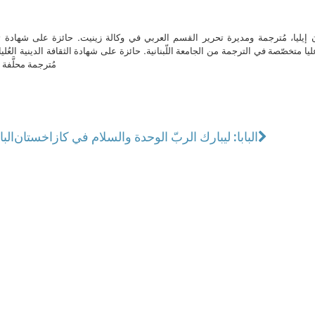
ن إيليا، مُترجمة ومديرة تحرير القسم العربي في وكالة زينيت. حائزة على شهادة 
ا متخصّصة في الترجمة من الجامعة اللّبنانية. حائزة على شهادة الثقافة الدينية العُلي
مُترجمة محلَّفة ل
البابا: ليبارك الربّ الوحدة والسلام في كازاخستان
الب