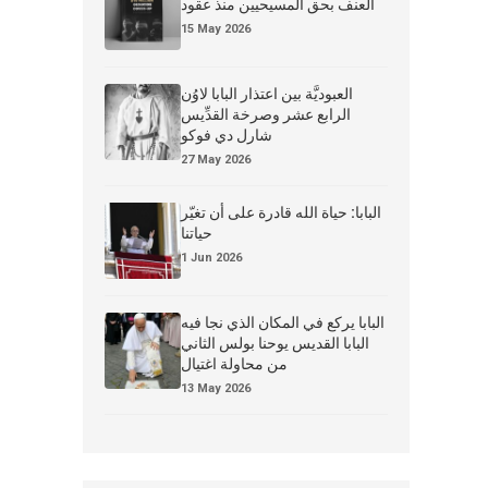
العنف بحق المسيحيين منذ عقود
15 May 2026
العبوديَّة بين اعتذار البابا لاوُن
الرابع عشر وصرخة القدِّيس
شارل دي فوكو
27 May 2026
البابا: حياة الله قادرة على أن تغيّر
حياتنا
1 Jun 2026
البابا يركع في المكان الذي نجا فيه
البابا القديس يوحنا بولس الثاني
من محاولة اغتيال
13 May 2026