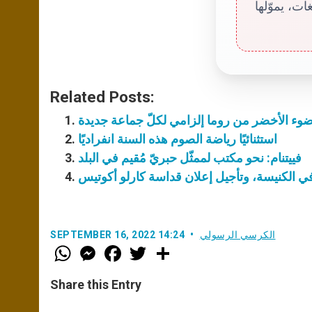
ت، يموّلها
Related Posts:
لضوء الأخضر من روما إلزامي لكلّ جماعة جديدة
استثنائيًا رياضة الصوم هذه السنة انفراديًا
فييتنام: نحو مكتب لممثّل حبريّ مُقيم في البلد
 في الكنيسة، وتأجيل إعلان قداسة كارلو أكوتيس
الكرسي الرسولي
SEPTEMBER 16, 2022 14:24
W
M
F
T
S
h
e
a
w
h
a
s
c
i
a
t
s
e
t
r
Share this Entry
s
e
b
t
e
A
n
o
e