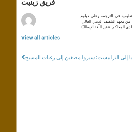
p
g
o
r
فريق زينيت
p
e
k
r
تعليمية في الترجمة وعلى دبلوم
ا من معهد التثقيف الديني العالي.
دى المحاكم. تتقن اللّغة الإيطاليّة
View all articles
ابا إلى الترابيست: سيروا مصغين إلى رغبات المسيح