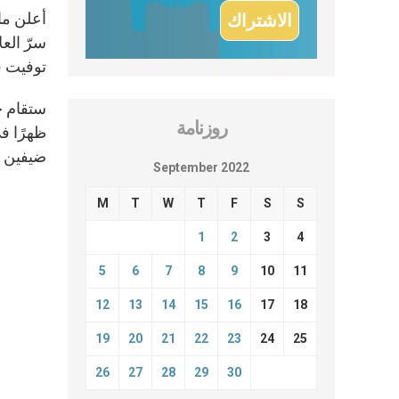
سرّ العل
توفيت في 8 أيلول، ليمثّل البابا فرنسيس. هذا وسيحضر أيضًا الكاردينال بيتر
روزنامة
ضيفين من
September 2022
M
T
W
T
F
S
S
1
2
3
4
5
6
7
8
9
10
11
12
13
14
15
16
17
18
19
20
21
22
23
24
25
26
27
28
29
30