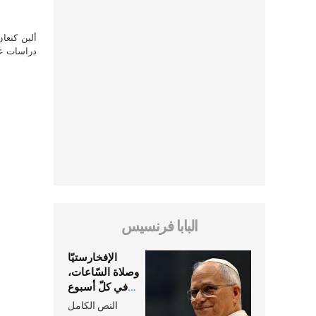
ألين كنعا
دراسات علي
البابا فرنسيس
الإفخارستيّا
وصلاة السّاعات،
في كلّ أسبوع
وكلّ يوم، هما
النص الكامل