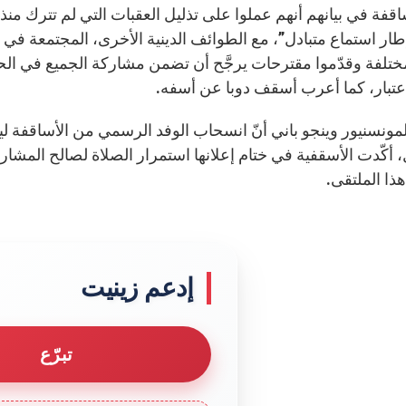
اقفة في بيانهم أنهم عملوا على تذليل العقبات التي لم تترك منذ
طار استماع متبادل”، مع الطوائف الدينية الأخرى، المجتمعة في
ختلفة وقدّموا مقترحات يرجَّح أن تضمن مشاركة الجميع في الح
اعتبار، كما أعرب أسقف دوبا عن أسفه.
مونسنيور وينجو باني أنّ انسحاب الوفد الرسمي من الأساقفة 
، أكّدت الأسقفية في ختام إعلانها استمرار الصلاة لصالح المش
ذا الملتقى.
إدعم زينيت
تبرّع