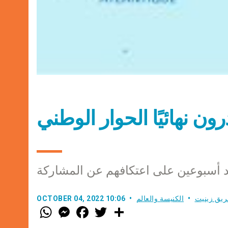
رون نهائيًا الحوار الوطني
 أسبوعين على اعتكافهم عن المشاركة
ريق زينيت
الكنيسة والعالم
OCTOBER 04, 2022 10:06
W
M
F
T
S
h
e
a
w
h
a
s
c
i
a