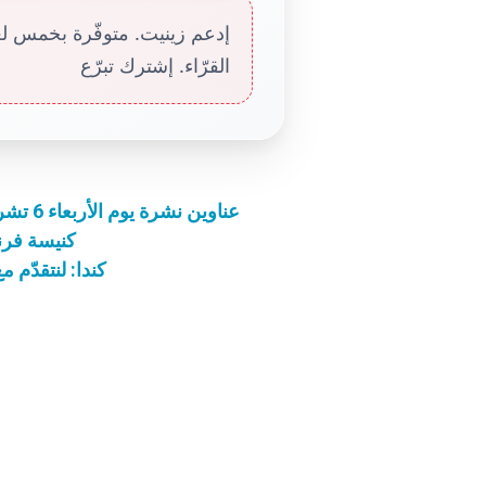
إدعم زينيت. متوفّرة بخمس لغا
القرّاء. إشترك تبرّع
عناوين نشرة يوم الأربعاء 6 تشرين الثاني 2019: الحبّ يلمس القلوب المتحجّرة
كنيسة فرن
كندا: لنتقدّم 