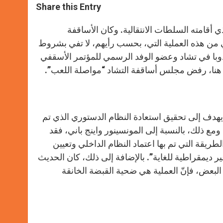
t
s
e
t
r
Share this Entry
s
e
b
t
e
A
n
o
e
p
g
o
r
قامته السلطات الانتقالية. وكان الأساقفة
p
e
k
م السبت 17 أيلول انسحابهم النهائي من هذه العملية التي، بحسب رأيهم، لا تفي بشروط
r
دوبا في تشاد وعضو الوفد الرسمي للمؤتمر الأسقفي
ن هنا، رفض مجلس أساقفة التشاد “مواصلة اللعب”.
 الحوار الوطني الشامل، الذي انعقد في 20 آب، كان يهدف إلى تحقيق استعادة النظام الدستوري الذي تم
ومع ذلك، بالنسبة إلى المونسينور واينج باني، فقد
لطريقة التي تم بها اعتماد النظام الداخلي وتعيين
ديمقراطية للغاية”. بالإضافة إلى ذلك، كان الحديث
نا البعض، فإنّ العملية هي ضحية القبضة الخانقة