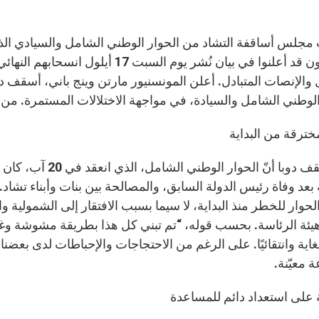
جلس أساقفة التشاد من الحوار الوطني الشامل والسيادي الذي أ
التشاديون قد أعلنوا في بيان نُشر يو
والإنصات المتبادل. أعلن المونسنيور مارتن وينج باني، أسقف 
الوطني الشامل والسيادة، في مواجهة الاختلالات المستمرة. م
خترقة من البداية
ذكّر أسقف دوبا أنّ
بعد وفاة رئيس الدولة السابق، والمصالحة بين بنات وأبناء تشاد. 
حوار للخطر منذ البداية، لا سيما بسبب الافتقار إلى الشمولية وا
يئة الرئاسة. بحسب قوله، “تم تبني كل هذا بطريقة مشوشة وغير 
 للغاية وانتقائيًا. على الرغم من الاحتجاجات والإحباطات لدى بعض
 معيّنة.
 على استعداد دائم للمساعدة