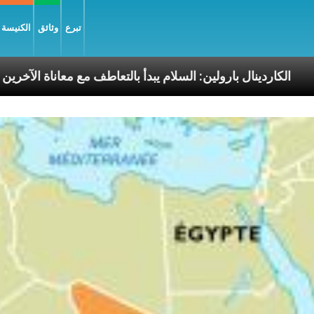
تبرع
وثائق
الكنيسة و
 الرسوليّة
الكاردينال بارولين: السلام يبدأ بالتعاطف مع