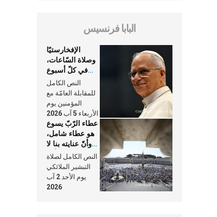
البابا فرنسيس
الإفخارستيّا
وصلاة السّاعات،
في كلّ أسبوع
وكلّ يوم، هما
النص الكامل
النَّفَس في حياة
للمقابلة العامّة مع
الكنيسة
المؤمنين يوم
الأربعاء 5 آب 2026
عطاء الرّبّ يسوع
هو عطاء شامل،
وأنّ عنايته بنا لا
تغيب عنّا أبدًا
النص الكامل لصلاة
التبشير الملائكي
يوم الأحد 2 آب
2026