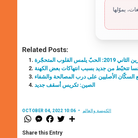
ت، يموّلها
Related Posts:
سا تتخبّط من جديد بسبب انتهاكات بعض الكهنة
مع السكّان الأصليين على درب المصالحة والشفاء
الصين: تكريس أسقف جديد
الكنيسة والعالم
OCTOBER 04, 2022 10:06
W
M
F
T
S
h
e
a
w
h
a
s
c
i
a
t
s
e
t
r
Share this Entry
s
e
b
t
e