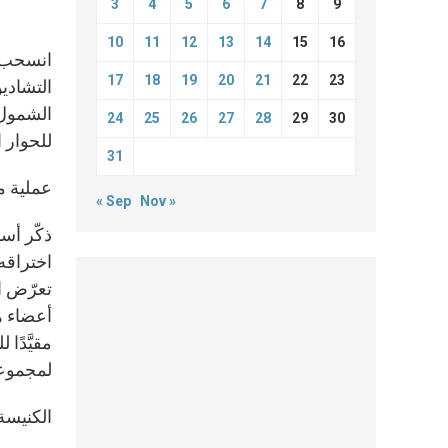
3
4
5
6
7
8
9
10
11
12
13
14
15
16
انسحب م
17
18
19
20
21
22
23
الشمول 
24
25
26
27
28
29
30
للحوار 
31
عملية م
« Sep
Nov »
اختراقه 
تعرّض ال
أعضاء ه
مقيَّدًا
لمجموعة
الكنيسة