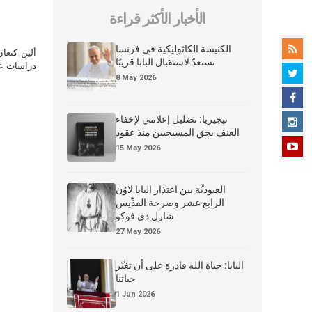
الأخبار الأكثر قراءة
الكنيسة الكاثوليكية في فرنسا
ألين كنعا
تستعدّ لاستقبال البابا قريبًا
دراسات علي
8 May 2026
نيجيريا: تضليل إعلامي لإخفاء
العنف بحق المسيحيين منذ عقود
15 May 2026
العبوديَّة بين اعتذار البابا لاوُن
الرابع عشر وصرخة القدِّيس
شارل دي فوكو
27 May 2026
البابا: حياة الله قادرة على أن تغيّر
حياتنا
1 Jun 2026