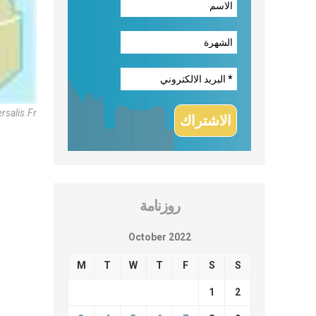
salis.fr
روزنامة
October 2022
M
T
W
T
F
S
S
1
2