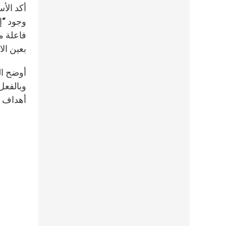
أكد الأس
وجود “إ
فاعلة م
بعين ال
أوضح ال
وبالفعل
أهداف ه