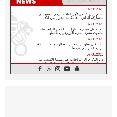
07.08.2026
صدور بيان ختامي لأول لقاء مسيحي كونفوشي
بمشاركة الدائرة الفاتيكانية للحوار بين الأديان
07.08.2026
الكاردينال ستورلا: زيارة البابا لاوُن الرابع عشر
ستكون بشرى سارة للأوروغواي بأكملها
07.08.2026
الفاتيكان يعلن برنامج الزيارة الرسولية للبابا لاوُن
الرابع عشر إلى فرنسا
07.08.2026
في الذكرى الـ ٨١ لحادثة هيروشيما الكنيسة في
اليابان تنظم ١٠ أيام للصلاة على نية السلام
07.08.2026
الكنيسة في الأوروغواي: زيارة البابا ستعزز
الإيمان والرجاء
06.08.2026
الاجتماع الشهري للمطارنة الموارنة
06.08.2026
الكاردينال روسي: زيارة البابا لاوُن إلى الأرجنتين
هي تكريم للبابا فرنسيس
06.08.2026
زيارة البابا إلى البيرو ستكون زمن نعمة ومصالحة