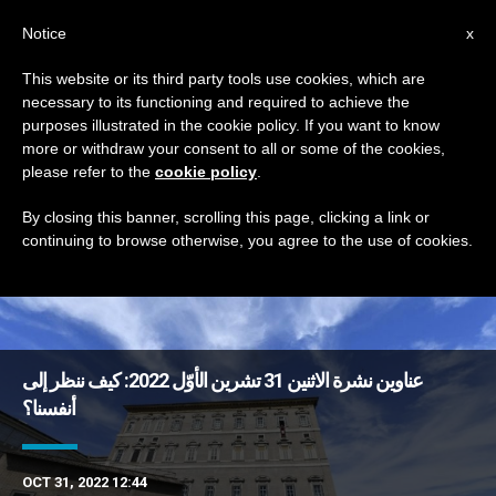
AR
Notice
x
This website or its third party tools use cookies, which are
necessary to its functioning and required to achieve the
DAY
purposes illustrated in the cookie policy. If you want to know
October 31st, 2022
more or withdraw your consent to all or some of the cookies,
please refer to the
cookie policy
.
By closing this banner, scrolling this page, clicking a link or
continuing to browse otherwise, you agree to the use of cookies.
DERNIÈRES NOUVELLES
عناوين نشرة الاثنين 31 تشرين الأوّل 2022: كيف ننظر إلى
أنفسنا؟
OCT 31, 2022 12:44