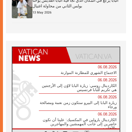
البابا يركع في المكان الذي نجا فيه البابا القديس يوحنا
بولس الثاني من محاولة اغتيال
13 May 2026
06.08.2026
الاجتماع الشهري للمطارنة الموارنة
06.08.2026
الكاردينال روسي: زيارة البابا لاوُن إلى الأرجنتين
هي تكريم للبابا فرنسيس
06.08.2026
زيارة البابا إلى البيرو ستكون زمن نعمة ومصالحة
ورجاء
06.08.2026
الكاردينال بارولين في المكسيك: علينا أن نكون
حاضرين إلى جانب المهمشين والمهاجرين
والأجانب