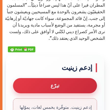
المطران فيرا على أنّ هذا ليس صراعاً دينيّاً… “المسلمون
الحقيقيّون يشعرون بالوحدة مع المسيحيين ويعيشون جنباً
إلى جنب. إنّ قائد المجموعة، سواء كانت جهاديّة أو إرهابيّة
أو مجرمة، يستفيد من الوضع لأسباب مادية ويريدنا أن
نرى الأمر كصراع ديني لكنّني لا أوافق على ذلك. ولست
الشخص الوحيد الذي يعتقد ذلك”.
إدعم زينيت
تبرّع
إدعم زينيت. متوفّرة بخمس لغات، يموّلها