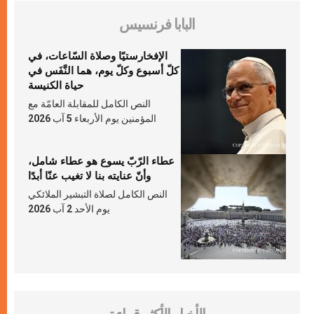
البابا فرنسيس
الإفخارستيّا وصلاة السّاعات، في
كلّ أسبوع وكلّ يوم، هما النَّفَس في
حياة الكنيسة
النص الكامل للمقابلة العامّة مع
المؤمنين يوم الأربعاء 5 آب 2026
عطاء الرّبّ يسوع هو عطاء شامل،
وأنّ عنايته بنا لا تغيب عنّا أبدًا
النص الكامل لصلاة التبشير الملائكي
يوم الأحد 2 آب 2026