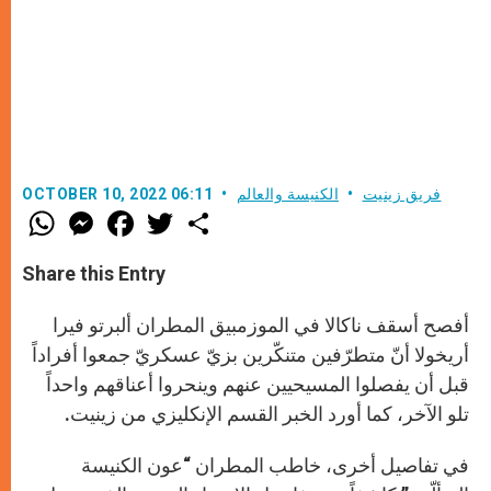
فريق زينيت
الكنيسة والعالم
OCTOBER 10, 2022 06:11
W
M
F
T
S
h
e
a
w
h
a
s
c
i
a
t
s
e
t
r
Share this Entry
s
e
b
t
e
A
n
o
e
p
g
o
r
أفصح أسقف ناكالا في الموزمبيق المطران ألبرتو فيرا
p
e
k
r
أريخولا أنّ متطرّفين متنكّرين بزيّ عسكريّ جمعوا أفراداً
قبل أن يفصلوا المسيحيين عنهم وينحروا أعناقهم واحداً
تلو الآخر، كما أورد الخبر القسم الإنكليزي من زينيت.
في تفاصيل أخرى، خاطب المطران “عون الكنيسة