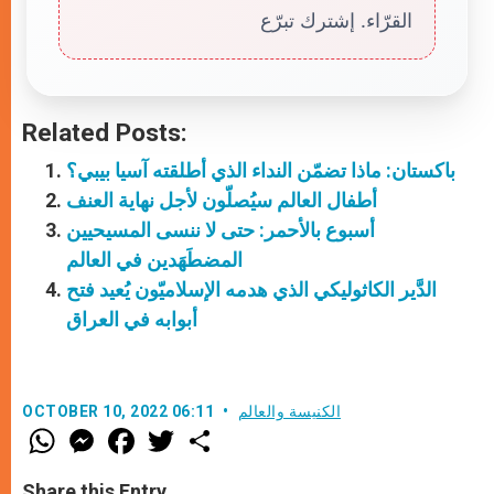
القرّاء. إشترك تبرّع
Related Posts:
باكستان: ماذا تضمّن النداء الذي أطلقته آسيا بيبي؟
أطفال العالم سيُصلّون لأجل نهاية العنف
أسبوع بالأحمر: حتى لا ننسى المسيحيين
المضطَهَدين في العالم
الدَّير الكاثوليكي الذي هدمه الإسلاميّون يُعيد فتح
أبوابه في العراق
الكنيسة والعالم
OCTOBER 10, 2022 06:11
W
M
F
T
S
h
e
a
w
h
a
s
c
i
a
t
s
e
t
r
Share this Entry