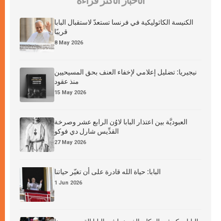
الأخبار الأكثر قراءة
الكنيسة الكاثوليكية في فرنسا تستعدّ لاستقبال البابا
قريبًا
8 May 2026
نيجيريا: تضليل إعلامي لإخفاء العنف بحق المسيحيين
منذ عقود
15 May 2026
العبوديَّة بين اعتذار البابا لاوُن الرابع عشر وصرخة
القدِّيس شارل دي فوكو
27 May 2026
البابا: حياة الله قادرة على أن تغيّر حياتنا
1 Jun 2026