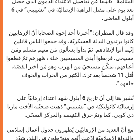
المتألّمة” كاشِفاً عن تفاصيل الاعتداء الدموي الذي حصل
بعد يوم على مقتل الراهبة الإيطاليّة في “تشيبيني” في 6
أيلول الماضي.
وقد قال المطران: “أخبرنا أحد إخوة الضحايا أنّ الإرهابيين
كانوا يرتدون البذلة العسكريّة، وقد جمعوا الناس قائلين
إنّهم أتوا لإنقاذهم. ثمّ بدأوا يسألون مَن منهم مسلم ومَن
مسيحي. فربطوا أيدي المسيحيين خلف ظهرهم ثمّ قطعوا
أعناقهم. تمكّن مسيحيّ من الهرب وهو مَن أخبر القصّة.
قُتل 11 شخصاً بعد ترك الكثير من الخراب والخوف
خلفهم”.
نُشير هنا إلى أنّ تاريخ 6 أيلول شهد اعتداء إرهابيّاً على
إرساليّة كاثوليكيّة في “تشيبيني” ذهبت ضحيّته الأخت ماريا
دي كوبي. كما وتمّ حرق الكنيسة والمركز الصحّي.
مع أنّ العديد من الإرهابيّين يُظهرون جدول أعمال إسلامي
والدولة الإسلاميّة ادّعت أنّهم متورّطون في البلد، شدّد