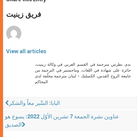
s
e
b
t
e
A
n
o
e
p
g
o
r
فريق زينيت
p
e
k
r
View all articles
ندى بطرس مترجمة في القسم العربي في وكالة زينيت،
حائزة على شهادة في اللغات، وماجستير في الترجمة من
جامعة الروح القدس، الكسليك - لبنان مترجمة محلّفة لدى
المحاكم
البابا: السَّير معاً والشكر
عناوين نشرة الجمعة 7 تشرين الأوّل 2022: يسوع هو
الصديق