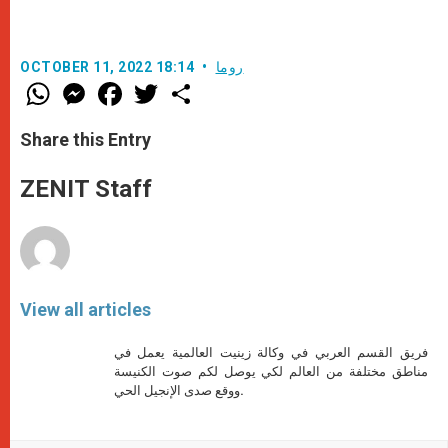
روما
OCTOBER 11, 2022 18:14
W
M
F
T
S
h
e
a
w
h
a
s
c
i
a
t
s
e
t
r
Share this Entry
s
e
b
t
e
A
n
o
e
p
g
o
r
ZENIT Staff
p
e
k
r
View all articles
فريق القسم العربي في وكالة زينيت العالمية يعمل في
مناطق مختلفة من العالم لكي يوصل لكم صوت الكنيسة
ووقع صدى الإنجيل الحي.