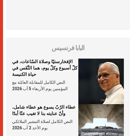
البابا فرنسيس
الإفخارستيّا وصلاة السّاعات، في
كلّ أسبوع وكلّ يوم، هما النَّفَس في
حياة الكنيسة
النص الكامل للمقابلة العامّة مع
المؤمنين يوم الأربعاء 5 آب 2026
عطاء الرّبّ يسوع هو عطاء شامل،
وأنّ عنايته بنا لا تغيب عنّا أبدًا
النص الكامل لصلاة التبشير الملائكي
يوم الأحد 2 آب 2026