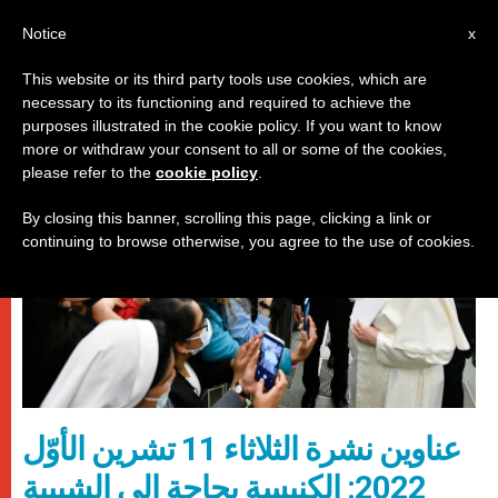
AR
Notice
x
This website or its third party tools use cookies, which are
necessary to its functioning and required to achieve the
روما
purposes illustrated in the cookie policy. If you want to know
more or withdraw your consent to all or some of the cookies,
please refer to the
cookie policy
.
By closing this banner, scrolling this page, clicking a link or
continuing to browse otherwise, you agree to the use of cookies.
عناوين نشرة الثلاثاء 11 تشرين الأوّل
2022: الكنيسة بحاجة إلى الشبيبة