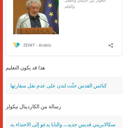
هذا قد يكون التعليم
كنائس القدس حثّت لندن على عدم نقل سفارتها
رسالة من الكاردينال نيكولز
سكالابريني قديس جديد… والبابا يدعو إلى الاحتذاء به