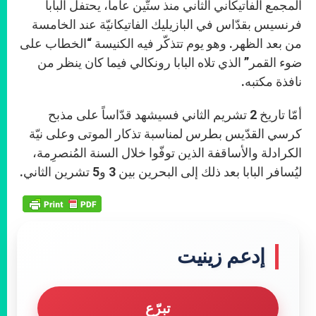
المجمع الفاتيكاني الثاني منذ ستّين عاماً، يحتفل البابا
فرنسيس بقدّاس في البازيليك الفاتيكانيّة عند الخامسة
من بعد الظهر. وهو يوم تتذكّر فيه الكنيسة “الخطاب على
ضوء القمر” الذي تلاه البابا رونكالي فيما كان ينظر من
نافذة مكتبه.
أمّا تاريخ 2 تشريم الثاني فسيشهد قدّاساً على مذبح
كرسي القدّيس بطرس لمناسبة تذكار الموتى وعلى نيّة
الكرادلة والأساقفة الذين توفّوا خلال السنة المُنصرِمة،
ليُسافر البابا بعد ذلك إلى البحرين بين 3 و5 تشرين الثاني.
إدعم زينيت
تبرّع