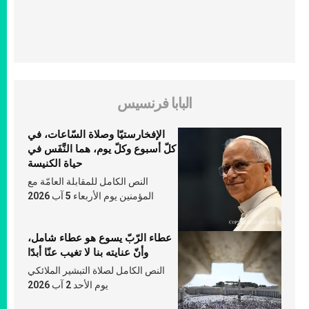
البابا فرنسيس
الإفخارستيّا وصلاة السّاعات، في
كلّ أسبوع وكلّ يوم، هما النَّفَس في
حياة الكنيسة
النص الكامل للمقابلة العامّة مع
المؤمنين يوم الأربعاء 5 آب 2026
عطاء الرّبّ يسوع هو عطاء شامل،
وأنّ عنايته بنا لا تغيب عنّا أبدًا
النص الكامل لصلاة التبشير الملائكي
يوم الأحد 2 آب 2026