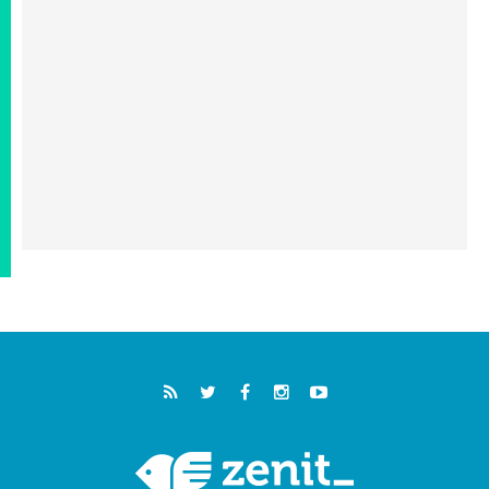
خمسون عاما على استشهاد الأسقف الأرجنتيني
الطوباوي إنريكي أنجيليلي