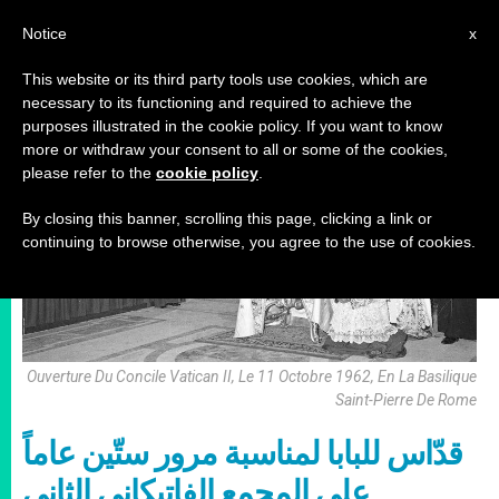
AR
Notice
x
This website or its third party tools use cookies, which are
necessary to its functioning and required to achieve the
ليتورجيا
purposes illustrated in the cookie policy. If you want to know
more or withdraw your consent to all or some of the cookies,
please refer to the
cookie policy
.
By closing this banner, scrolling this page, clicking a link or
continuing to browse otherwise, you agree to the use of cookies.
Ouverture Du Concile Vatican II, Le 11 Octobre 1962, En La Basilique
Saint-Pierre De Rome
قدّاس للبابا لمناسبة مرور ستّين عاماً
على المجمع الفاتيكاني الثاني