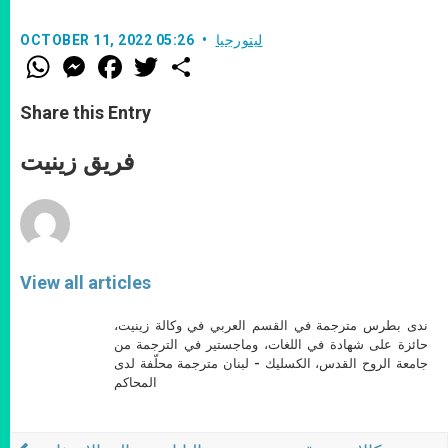
ليتورجيا
OCTOBER 11, 2022 05:26
W
M
F
T
S
h
e
a
w
h
a
s
c
i
a
t
s
e
t
r
Share this Entry
s
e
b
t
e
A
n
o
e
p
g
o
r
فريق زينيت
p
e
k
r
View all articles
ندى بطرس مترجمة في القسم العربي في وكالة زينيت،
حائزة على شهادة في اللغات، وماجستير في الترجمة من
جامعة الروح القدس، الكسليك - لبنان مترجمة محلّفة لدى
المحاكم