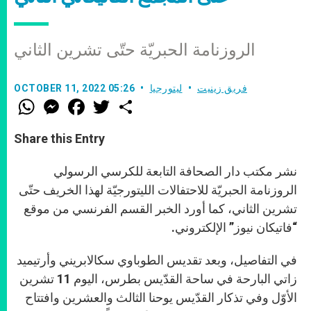
الروزنامة الحبريّة حتّى تشرين الثاني
فريق زينيت
ليتورجيا
OCTOBER 11, 2022 05:26
W
M
F
T
S
h
e
a
w
h
a
s
c
i
a
t
s
e
t
r
Share this Entry
s
e
b
t
e
A
n
o
e
p
g
o
r
نشر مكتب دار الصحافة التابعة للكرسي الرسولي
p
e
k
r
الروزنامة الحبريّة للاحتفالات الليتورجيّة لهذا الخريف حتّى
تشرين الثاني، كما أورد الخبر القسم الفرنسي من موقع
“فاتيكان نيوز” الإلكتروني.
في التفاصيل، وبعد تقديس الطوباوي سكالابريني وأرتيميد
زاتي البارحة في ساحة القدّيس بطرس، اليوم 11 تشرين
الأوّل وفي تذكار القدّيس يوحنا الثالث والعشرين وافتتاح