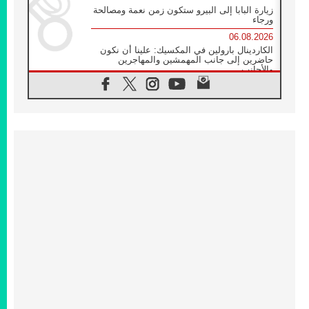
زيارة البابا إلى البيرو ستكون زمن نعمة ومصالحة
ورجاء
06.08.2026
الكاردينال بارولين في المكسيك: علينا أن نكون
حاضرين إلى جانب المهمشين والمهاجرين
والأجانب
06.08.2026
البابا لاوُن الرابع عشر للشباب في أسيزي:
"أوروبا والعالم يبحثان اليوم عن قديسين جُدد
فيكم"
06.08.2026
البابا في أسيزي يتحدث إلى الشباب المشاركين
في لقاء الشباب الفرنسيسكاني
06.08.2026
البابا لاوُن الرابع عشر يبرق معزيا بوفاة
الكاردينال جوليو دوارتي لانغا
05.08.2026
في مقابلته العامة مع المؤمنين البابا لاوُن الرابع
عشر يواصل الحديث عن الدستور في الليتورجيا
المقدسة مسلطا الضوء على صلاة الكنيسة
05.08.2026
البابا لاوُن الرابع عشر يزور في تشرين الثاني
٢٠٢٦ أوروغواي والأرجنتين وبيرو
05.08.2026