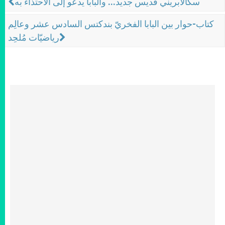
سكالابريني قديس جديد... والبابا يدعو إلى الاحتذاء به
كتاب-حوار بين البابا الفخريّ بندكتس السادس عشر وعالِم
رياضيّات مُلحِد