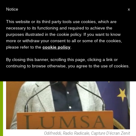
AR
Notice
x
This website or its third party tools use cookies, which are
necessary to its functioning and required to achieve the
,
البابا بندكتس السادس عشر
كتب
purposes illustrated in the cookie policy. If you want to know
more or withdraw your consent to all or some of the cookies,
please refer to the
cookie policy
.
By closing this banner, scrolling this page, clicking a link or
continuing to browse otherwise, you agree to the use of cookies.
Odifreddi, Radio Radicale, Capture D'écran Zenit