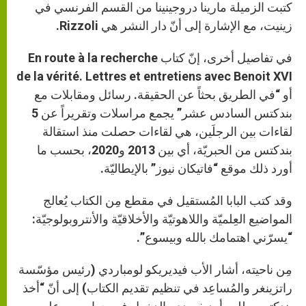
كتبت الزميلة مارينا دروجينينا من القسم الفرنسي في
زينيت، مع الإشارة إلى أنّ دار النشر هي Rizzoli.
في تفاصيل أخرى، إنّ كتاب En route à la recherche
de la vérité. Lettres et entretiens avec Benoit XVI
أو “في الطريق بحثاً عن الحقيقة. رسائل ومقابلات مع
بندكتس السادس عشر” يجمع مراسلات وتقريراً عن 5
لقاءات بين الرجلَين، هي لقاءات حصلت منذ استقالة
بندكتس من الحبريّة، أي بين 2013 و2020، بحسب ما
أورد ذلك موقع “فاتيكان نيوز” بالإيطاليّة.
وقد كتب البابا المُستقيل في مقطع مِن الكتاب يُعالج
المواضيع العِلميّة واللاهوتيّة والأخلاقيّة والأنتروبولوجيّة:
“يسرّني اهتمامك بالله وبيسوع”.
مِن ناحيته، أشار الأب فيديريكو لومباردي (رئيس مؤسّسة
راتزينغر والمُساعِد في تنظيم تقديم الكتاب) إلى أنّ “أخذ