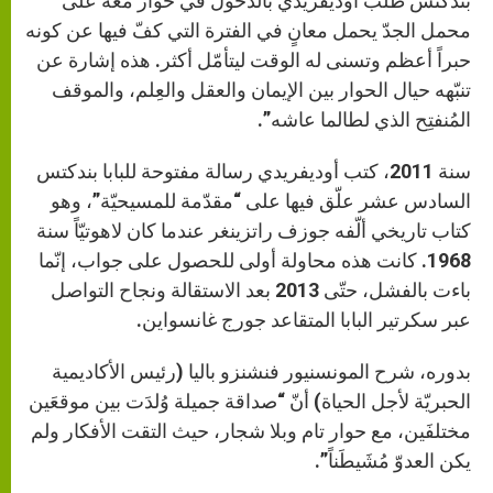
بندكتس طلب أوديفريدي بالدخول في حوار معه على
محمل الجدّ يحمل معانٍ في الفترة التي كفّ فيها عن كونه
حبراً أعظم وتسنى له الوقت ليتأمّل أكثر. هذه إشارة عن
تنبّهه حيال الحوار بين الإيمان والعقل والعِلم، والموقف
المُنفتِح الذي لطالما عاشه”.
سنة 2011، كتب أوديفريدي رسالة مفتوحة للبابا بندكتس
السادس عشر علّق فيها على “مقدّمة للمسيحيّة”، وهو
كتاب تاريخي ألّفه جوزف راتزينغر عندما كان لاهوتيّاً سنة
1968. كانت هذه محاولة أولى للحصول على جواب، إنّما
باءت بالفشل، حتّى 2013 بعد الاستقالة ونجاح التواصل
عبر سكرتير البابا المتقاعد جورج غانسواين.
بدوره، شرح المونسنيور فنشنزو باليا (رئيس الأكاديمية
الحبريّة لأجل الحياة) أنّ “صداقة جميلة وُلدَت بين موقعَين
مختلفَين، مع حوار تام وبلا شجار، حيث التقت الأفكار ولم
يكن العدوّ مُشَيطَناً”.