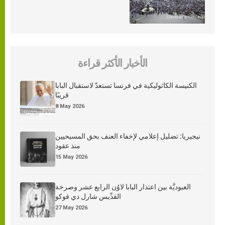
الأخبار الأكثر قراءة
الكنيسة الكاثوليكية في فرنسا تستعدّ لاستقبال البابا
قريبًا
8 May 2026
نيجيريا: تضليل إعلامي لإخفاء العنف بحق المسيحيين
منذ عقود
15 May 2026
العبوديَّة بين اعتذار البابا لاوُن الرابع عشر وصرخة
القدِّيس شارل دي فوكو
27 May 2026