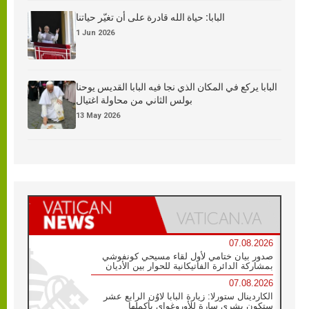
البابا: حياة الله قادرة على أن تغيّر حياتنا
1 Jun 2026
البابا يركع في المكان الذي نجا فيه البابا القديس يوحنا
بولس الثاني من محاولة اغتيال
13 May 2026
07.08.2026
صدور بيان ختامي لأول لقاء مسيحي كونفوشي
بمشاركة الدائرة الفاتيكانية للحوار بين الأديان
07.08.2026
الكاردينال ستورلا: زيارة البابا لاوُن الرابع عشر
ستكون بشرى سارة للأوروغواي بأكملها