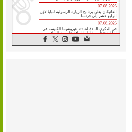
07.08.2026
الفاتيكان يعلن برنامج الزيارة الرسولية للبابا لاوُن
الرابع عشر إلى فرنسا
07.08.2026
في الذكرى الـ ٨١ لحادثة هيروشيما الكنيسة في
اليابان تنظم ١٠ أيام للصلاة على نية السلام
07.08.2026
الكنيسة في الأوروغواي: زيارة البابا ستعزز
الإيمان والرجاء
06.08.2026
الاجتماع الشهري للمطارنة الموارنة
06.08.2026
الكاردينال روسي: زيارة البابا لاوُن إلى الأرجنتين
هي تكريم للبابا فرنسيس
06.08.2026
زيارة البابا إلى البيرو ستكون زمن نعمة ومصالحة
ورجاء
06.08.2026
الكاردينال بارولين في المكسيك: علينا أن نكون
حاضرين إلى جانب المهمشين والمهاجرين
والأجانب
06.08.2026
البابا لاوُن الرابع عشر للشباب في أسيزي: