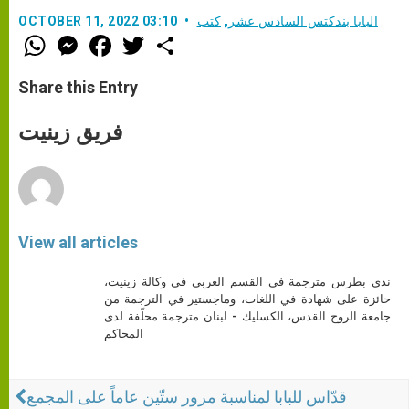
البابا بندكتس السادس عشر
,
كتب
OCTOBER 11, 2022 03:10
W
M
F
T
S
h
e
a
w
h
a
s
c
i
a
t
s
e
t
r
Share this Entry
s
e
b
t
e
A
n
o
e
p
g
o
r
فريق زينيت
p
e
k
r
View all articles
ندى بطرس مترجمة في القسم العربي في وكالة زينيت،
حائزة على شهادة في اللغات، وماجستير في الترجمة من
جامعة الروح القدس، الكسليك - لبنان مترجمة محلّفة لدى
المحاكم
قدّاس للبابا لمناسبة مرور ستّين عاماً على المجمع