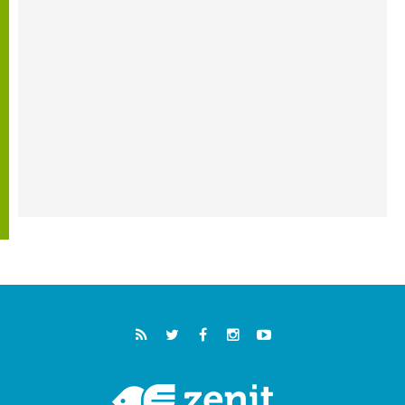
"أوروبا والعالم يبحثان اليوم عن قديسين جُدد
فيكم"