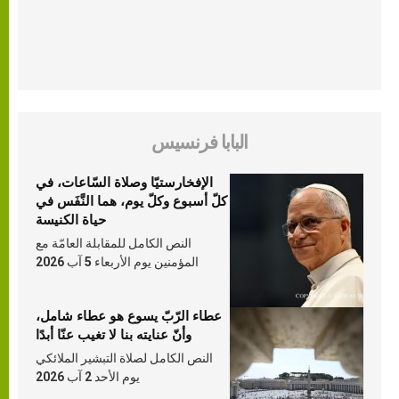
البابا فرنسيس
الإفخارستيّا وصلاة السّاعات، في
كلّ أسبوع وكلّ يوم، هما النَّفَس في
حياة الكنيسة
النص الكامل للمقابلة العامّة مع
المؤمنين يوم الأربعاء 5 آب 2026
عطاء الرّبّ يسوع هو عطاء شامل،
وأنّ عنايته بنا لا تغيب عنّا أبدًا
النص الكامل لصلاة التبشير الملائكي
يوم الأحد 2 آب 2026