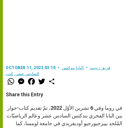
فريق زينيت
البابا بندكتس
OCTOBER 11, 2022 03:10
السادس عشر
,
كتب
W
M
F
T
S
h
e
a
w
h
a
s
c
i
a
t
s
e
t
r
Share this Entry
s
e
b
t
e
A
n
o
e
p
g
o
r
في روما وفي 6 تشرين الأوّل 2022، تمّ تقديم كتاب-حوار
p
e
k
r
بين البابا الفخري بندكتس السادس عشر وعالم الرياضيّات
المُلحد بييرجيورجيو أوديفريدي في جامعة لومسا، كما