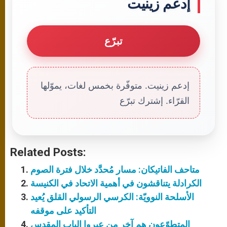
إدعم زينيت
تبرّع
إدعم زينيت. متوفّرة بخمس لغات، يموّلها
القرّاء. إشترك تبرّع
Related Posts:
متاحف الفاتيكان: مسار مُحدَّد خلال فترة الصوم
الكرادلة يتناقشون في أهمية الاتحاد في الكنيسة
الأسلحة النوويّة: الكرسي الرسولي القلق يُعيد
التأكيد على موقفه
المتطوّعون هم آخر من عبروا الباب المقدس