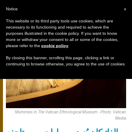
AR
Notice
x
This website or its third party tools use cookies, which are
necessary to its functioning and required to achieve the
الكرسي الرسولي
purposes illustrated in the cookie policy. If you want to know
more or withdraw your consent to all or some of the cookies,
please refer to the
cookie policy
.
By closing this banner, scrolling this page, clicking a link or
continuing to browse otherwise, you agree to the use of cookies.
Mummies In The Vatican Ethnological Museum - Photo: Vatican
Media