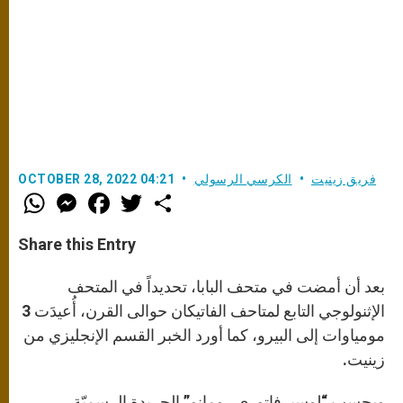
فريق زينيت
الكرسي الرسولي
OCTOBER 28, 2022 04:21
W
M
F
T
S
h
e
a
w
h
a
s
c
i
a
t
s
e
t
r
Share this Entry
s
e
b
t
e
A
n
o
e
p
g
o
r
بعد أن أمضت في متحف البابا، تحديداً في المتحف
p
e
k
r
الإثنولوجي التابع لمتاحف الفاتيكان حوالى القرن، أُعيدَت 3
مومياوات إلى البيرو، كما أورد الخبر القسم الإنجليزي من
زينيت.
وبحسب “لوسيرفاتوري رومانو” الجريدة الرسميّة