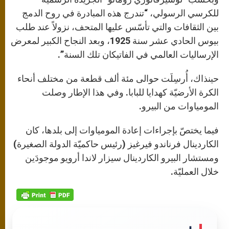
للكرسي الرسولي، “تندرج هذه المبادرة في روح الدمج
بين الثقافات والتي تأسّس عليها المتحف، نزولاً عند طلب
بيوس الحادي عشر سنة 1925، وبعد النجاح الكبير لمعرض
الإرساليات العالمي في الفاتيكان تلك السنة”.
حينذاك، أُرسِلَت حوالى مئة ألف قطعة من مختلف أنحاء
الكرة الأرضيّة كهدايا للبابا. وفي هذا الإطار وصلت
المومياوات من البيرو.
فيما يختصّ بإجراءات إعادة المومياوات إلى بلدها، كان
الكاردينال فرناندو فيرغيز (رئيس حاكميّة الدولة الصغيرة)
ومستشار البيرو الكاردينال سيزار لاندا أرويو موجودَين
خلال العمليّة.