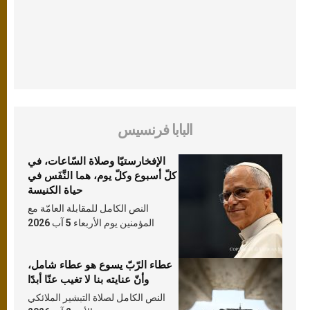
البابا فرنسيس
الإفخارستيّا وصلاة السّاعات، في
كلّ أسبوع وكلّ يوم، هما النَّفَس في
حياة الكنيسة
النص الكامل للمقابلة العامّة مع
المؤمنين يوم الأربعاء 5 آب 2026
عطاء الرّبّ يسوع هو عطاء شامل،
وأنّ عنايته بنا لا تغيب عنّا أبدًا
النص الكامل لصلاة التبشير الملائكي