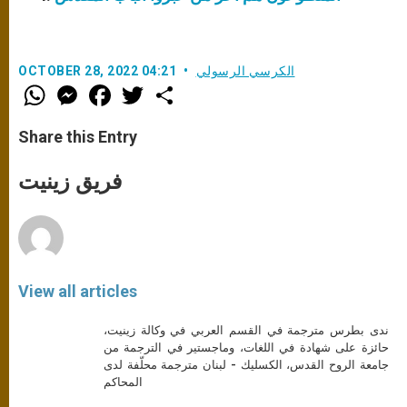
الكرسي الرسولي
OCTOBER 28, 2022 04:21
W
M
F
T
S
h
e
a
w
h
a
s
c
i
a
t
s
e
t
r
Share this Entry
s
e
b
t
e
A
n
o
e
p
g
o
r
فريق زينيت
p
e
k
r
View all articles
ندى بطرس مترجمة في القسم العربي في وكالة زينيت،
حائزة على شهادة في اللغات، وماجستير في الترجمة من
جامعة الروح القدس، الكسليك - لبنان مترجمة محلّفة لدى
المحاكم