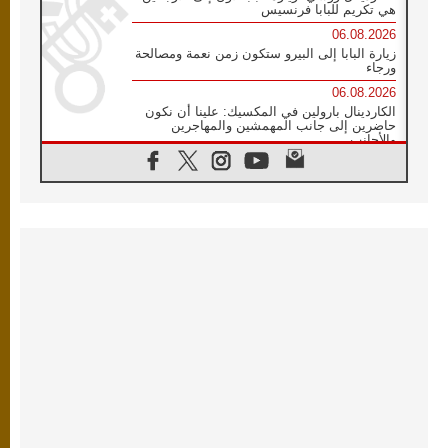
هي تكريم للبابا فرنسيس
06.08.2026
زيارة البابا إلى البيرو ستكون زمن نعمة ومصالحة
ورجاء
06.08.2026
الكاردينال بارولين في المكسيك: علينا أن نكون
حاضرين إلى جانب المهمشين والمهاجرين
والأجانب
06.08.2026
البابا لاوُن الرابع عشر للشباب في أسيزي:
"أوروبا والعالم يبحثان اليوم عن قديسين جُدد
فيكم"
06.08.2026
البابا في أسيزي يتحدث إلى الشباب المشاركين
في لقاء الشباب الفرنسيسكاني
06.08.2026
البابا لاوُن الرابع عشر يبرق معزيا بوفاة
الكاردينال جوليو دوارتي لانغا
05.08.2026
في مقابلته العامة مع المؤمنين البابا لاوُن الرابع
عشر يواصل الحديث عن الدستور في الليتورجيا
المقدسة مسلطا الضوء على صلاة الكنيسة
05.08.2026
البابا لاوُن الرابع عشر يزور في تشرين الثاني