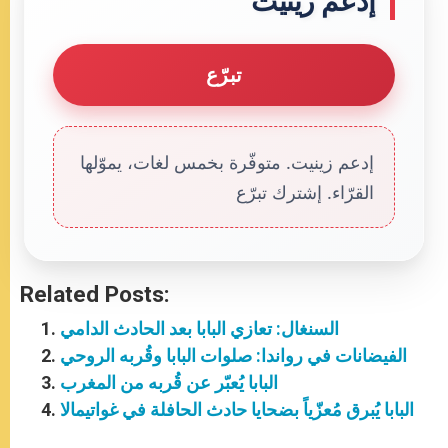
إدعم زينيت
تبرّع
إدعم زينيت. متوفّرة بخمس لغات، يموّلها
القرّاء. إشترك تبرّع
Related Posts:
السنغال: تعازي البابا بعد الحادث الدامي
الفيضانات في رواندا: صلوات البابا وقُربه الروحي
البابا يُعبّر عن قُربه من المغرب
البابا يُبرق مُعزّياً بضحايا حادث الحافلة في غواتيمالا