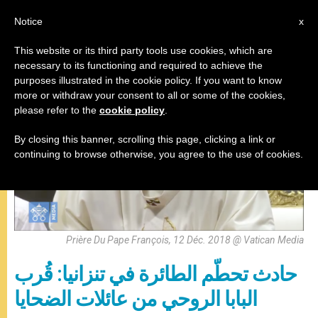
AR
Notice
x
This website or its third party tools use cookies, which are
necessary to its functioning and required to achieve the
البابا فرنسيس
purposes illustrated in the cookie policy. If you want to know
more or withdraw your consent to all or some of the cookies,
please refer to the
cookie policy
.
By closing this banner, scrolling this page, clicking a link or
continuing to browse otherwise, you agree to the use of cookies.
Prière Du Pape François, 12 Déc. 2018 @ Vatican Media
حادث تحطّم الطائرة في تنزانيا: قُرب
البابا الروحي من عائلات الضحايا