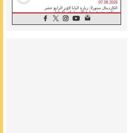
07.08.2026
الكاردينال ستورلا: زيارة البابا لاوُن الرابع عشر
ستكون بشرى سارة للأوروغواي بأكملها
07.08.2026
الفاتيكان يعلن برنامج الزيارة الرسولية للبابا لاوُن
الرابع عشر إلى فرنسا
07.08.2026
في الذكرى الـ ٨١ لحادثة هيروشيما الكنيسة في
اليابان تنظم ١٠ أيام للصلاة على نية السلام
07.08.2026
الكنيسة في الأوروغواي: زيارة البابا ستعزز
الإيمان والرجاء
06.08.2026
الاجتماع الشهري للمطارنة الموارنة
06.08.2026
الكاردينال روسي: زيارة البابا لاوُن إلى الأرجنتين
هي تكريم للبابا فرنسيس
06.08.2026
زيارة البابا إلى البيرو ستكون زمن نعمة ومصالحة
ورجاء