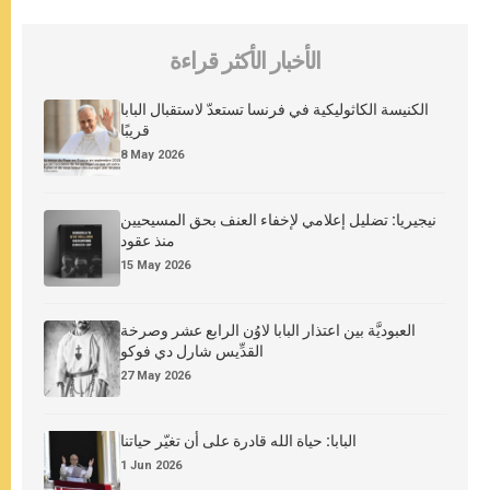
الأخبار الأكثر قراءة
الكنيسة الكاثوليكية في فرنسا تستعدّ لاستقبال البابا
قريبًا
8 May 2026
نيجيريا: تضليل إعلامي لإخفاء العنف بحق المسيحيين
منذ عقود
15 May 2026
العبوديَّة بين اعتذار البابا لاوُن الرابع عشر وصرخة
القدِّيس شارل دي فوكو
27 May 2026
البابا: حياة الله قادرة على أن تغيّر حياتنا
1 Jun 2026