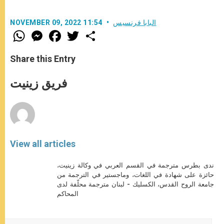
البابا فرنسيس
NOVEMBER 09, 2022 11:54
W
M
F
T
S
h
e
a
w
h
a
s
c
i
a
t
s
e
t
r
Share this Entry
s
e
b
t
e
A
n
o
e
p
g
o
r
فريق زينيت
p
e
k
r
View all articles
ندى بطرس مترجمة في القسم العربي في وكالة زينيت،
حائزة على شهادة في اللغات، وماجستير في الترجمة من
جامعة الروح القدس، الكسليك - لبنان مترجمة محلّفة لدى
المحاكم