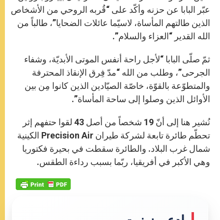
عبّر البابا عن حزنه وأكّد على “قُربه الروحي من الأشخاص
الذين طالتهم المأساة، لاسيّما عائلات الضحايا”، طالباً من
الله القدير “العزاء والسلام”.
ثمّ صلّى البابا “لأجل راحة أنفس الموتى الأبديّة، وشفاء
الجرحى”، وطلب من الله “مدّ فِرق الإنقاذ المحترفة
والمتطوّعة بالقوّة، خاصّة الصيّادين الذين كانوا مِن بين
الأوائل الذين وصلوا إلى ساحة المأساة”.
نُشير هنا إلى أنّ 19 شخصاً من أصل 43 لقوا حتفهم إثر
تحطّم طائرة تابعة لشركة طيران Precision Air الكينية
شمال غرب البلاد. والطائرة سقطت في بحيرة فكتوريا
وهي الأكبر في أفريقيا، ربّما بسبب رداءة الطقس.