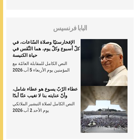
البابا فرنسيس
الإفخارستيّا وصلاة السّاعات، في
كلّ أسبوع وكلّ يوم، هما النَّفَس في
حياة الكنيسة
النص الكامل للمقابلة العامّة مع
المؤمنين يوم الأربعاء 5 آب 2026
عطاء الرّبّ يسوع هو عطاء شامل،
وأنّ عنايته بنا لا تغيب عنّا أبدًا
النص الكامل لصلاة التبشير الملائكي
يوم الأحد 2 آب 2026