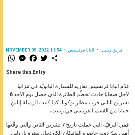
فريق زينيت
البابا فرنسيس
NOVEMBER 09, 2022 11:54
W
M
F
T
S
h
e
a
w
h
a
s
c
i
a
t
s
e
t
r
Share this Entry
s
e
b
t
e
A
n
o
e
p
g
o
r
قدّم البابا فرنسيس تعازيه للسفارة البابويّة في تنزانيا
p
e
k
r
لأجل ضحايا حادث تحطّم الطائرة الذي حصل يوم الأحد 6
تشرين الثاني قرب مطار بوكوبا، كما كتبت الزميلة إيلين
جينابا من القسم الفرنسي في زينيت.
ففي البرقيّة التي حملت تاريخ 7 تشرين الثاني والتي وقّعها
أمين سرّ دولة حاضرة الفاتيكان الكاردينال بييترو بارولين،