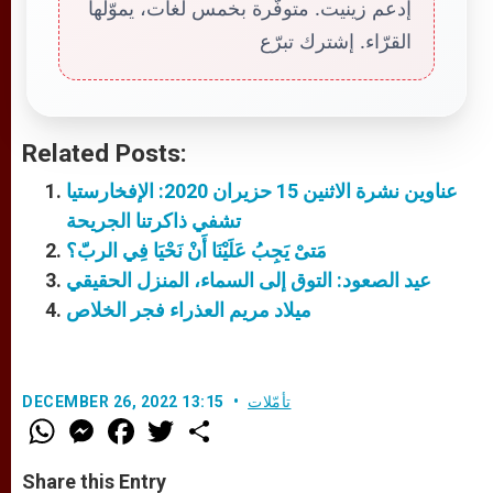
إدعم زينيت. متوفّرة بخمس لغات، يموّلها
القرّاء. إشترك تبرّع
Related Posts:
عناوين نشرة الاثنين 15 حزيران 2020: الإفخارستيا
تشفي ذاكرتنا الجريحة
مَتىْ يَجِبُ عَلَيْنَا أَنْ نَحْيَا فِي الربّ؟
عيد الصعود: التوق إلى السماء، المنزل الحقيقي
ميلاد مريم العذراء فجر الخلاص
تأمّلات
DECEMBER 26, 2022 13:15
W
M
F
T
S
h
e
a
w
h
a
s
c
i
a
t
s
e
t
r
Share this Entry
s
e
b
t
e