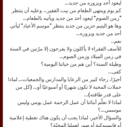
ليعود أحد ويزوره من جديد…
كم يوم وينتهي الطعام من بيت الفقير… وعليه أن ينتظر
“زمن الصوم” ليعود أحد من جديد ويأتيه بالطعام…
وها هو اليتيم حزين من جديد ينتظر “موسم الأعياد” ليأتي
أحد من جديد ويزوره…
نعم..
للأسف الفقراء لا يأكلون ولا يفرحون إلا مرّتين في السنة
في زمن الميلاد وزمن الصوم…
وطيلة السنة؟ أين هم من حياتنا اليومية؟
كفى…
أخيرًا، رجاء كبير من الرعايا والمدارس والجمعيات… لماذا
حملات المحبة لا تكون شهريًا أو أسبوعيًا أو… (كل من
على قدر طاقته)…
لماذا لا نعلّم أبنائنا أن عمل الرحمة عمل يومي وليس
موسمي…؟
والسؤال الأخير، لماذا يجب أن يكون هناك تغطية إعلامية
أو فايسبوكية أو صور لعملنا المحبّة؟