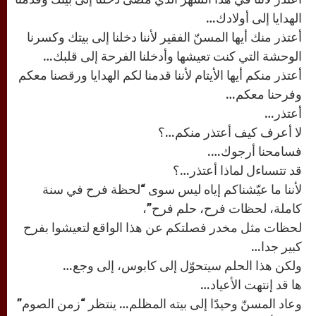
الهدايا إلى أولادك…
أعتذر منك أيها المسنّ الفقير لأننا دخلنا إلى بيتك وكسرنا
الوحشة التي كنت تعيشها وأدخلنا الفرحة إلى قلبك…
أعتذر منكم أيها الأيتام لأننا قدمنا لكم الهدايا ورقصنا معكم
وفرحنا معكم…
أعتذر…
لا أعرف كيف أعتذر منكم…؟
فسامحنا أرجوك….
قد تتسىاءل لماذا أعتذر…؟
لأننا ما عيّشناكم إياه ليس سوى “لحظة فرح في سنة
كاملة، لحظات فرح، حلم فرح”،
لحظات مثل مخدر فصلتكم عن هذا الواقع لتعيشوا بفرح
كبير جدا…
ولكن هذا الحلم سيتحوّل إلى كابوس، إلى وجع…
ها قد إنتهت الأعياد…
وعاد المسنّ وحيدًا إلى بيته المظلم… ينتظر “زمن الصوم”