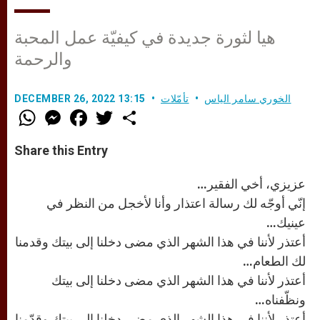
هيا لثورة جديدة في كيفيّة عمل المحبة
والرحمة
الخوري سامر الياس
تأمّلات
DECEMBER 26, 2022 13:15
W
M
F
T
S
h
e
a
w
h
a
s
c
i
a
t
s
e
t
r
Share this Entry
s
e
b
t
e
A
n
o
e
p
g
o
r
عزيزي، أخي الفقير…
p
e
k
r
إنّي أوجّه لك رسالة اعتذار وأنا لأخجل من النظر في
عينيك…
أعتذر لأننا في هذا الشهر الذي مضى دخلنا إلى بيتك وقدمنا
لك الطعام…
أعتذر لأننا في هذا الشهر الذي مضى دخلنا إلى بيتك
ونظّفناه…
أعتذر لأننا في هذا الشهر الذي مضى دخلنا إلى بيتك وقدّمنا