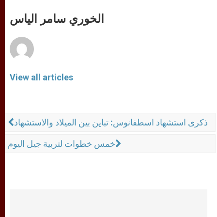
A
n
o
e
p
g
o
r
الخوري سامر الياس
p
e
k
r
View all articles
ذكرى استشهاد اسطفانوس: تباين بين الميلاد والاستشهاد
خمس خطوات لتربية جيل اليوم