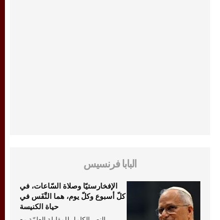
البابا فرنسيس
الإفخارستيّا وصلاة السّاعات، في
كلّ أسبوع وكلّ يوم، هما النَّفَس في
حياة الكنيسة
النص الكامل للمقابلة العامّة مع