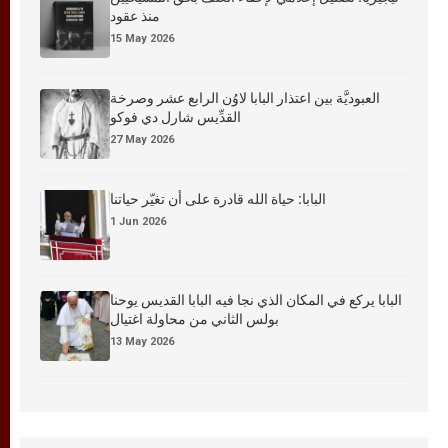
منذ عقود
15 May 2026
العبوديَّة بين اعتذار البابا لاوُن الرابع عشر وصرخة
القدِّيس شارل دي فوكو
27 May 2026
البابا: حياة الله قادرة على أن تغيّر حياتنا
1 Jun 2026
البابا يركع في المكان الذي نجا فيه البابا القديس يوحنا
بولس الثاني من محاولة اغتيال
13 May 2026