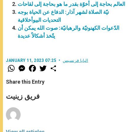
العالم بحاجة إلى أخوّة بقدر ما هو بحاجة إلى لقاحات
نيّة الصلاة لشهر آذار: الدفاع عن الحياة بوجه
التحديات البيوأخلاقية
الدّعوات الكهنوتيّة والرهبانيّة: صوت الله يمكن أن
يتّخذ أشكالاً عديدة
البابا فرنسيس
JANUARY 11, 2023 07:25
W
M
F
T
S
h
e
a
w
h
a
s
c
i
a
t
s
e
t
r
Share this Entry
s
e
b
t
e
A
n
o
e
p
g
o
r
فريق زينيت
p
e
k
r
View all articles