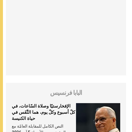
البابا فرنسيس
الإفخارستيّا وصلاة السّاعات، في
كلّ أسبوع وكلّ يوم، هما النَّفَس في
حياة الكنيسة
النص الكامل للمقابلة العامّة مع