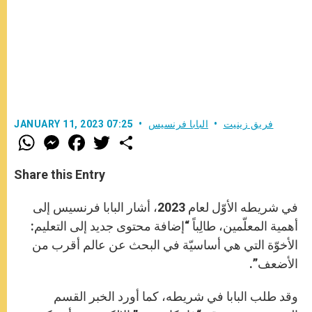
فريق زينيت
البابا فرنسيس
JANUARY 11, 2023 07:25
W
M
F
T
S
h
e
a
w
h
a
s
c
i
a
t
s
e
t
r
Share this Entry
s
e
b
t
e
A
n
o
e
p
g
o
r
في شريطه الأوّل لعام 2023، أشار البابا فرنسيس إلى
p
e
k
r
أهمية المعلّمين، طالِباً “إضافة محتوى جديد إلى التعليم:
الأخوّة التي هي أساسيّة في البحث عن عالم أقرب من
الأضعف”.
وقد طلب البابا في شريطه، كما أورد الخبر القسم