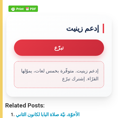
إدعم زينيت
تبرّع
إدعم زينيت. متوفّرة بخمس لغات، يموّلها
القرّاء. إشترك تبرّع
Related Posts:
الأخوّة، نيّة صلاة البابا لكانون الثاني