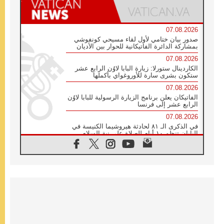
07.08.2026
صدور بيان ختامي لأول لقاء مسيحي كونفوشي
بمشاركة الدائرة الفاتيكانية للحوار بين الأديان
07.08.2026
الكاردينال ستورلا: زيارة البابا لاوُن الرابع عشر
ستكون بشرى سارة للأوروغواي بأكملها
07.08.2026
الفاتيكان يعلن برنامج الزيارة الرسولية للبابا لاوُن
الرابع عشر إلى فرنسا
07.08.2026
في الذكرى الـ ٨١ لحادثة هيروشيما الكنيسة في
اليابان تنظم ١٠ أيام للصلاة على نية السلام
07.08.2026
الكنيسة في الأوروغواي: زيارة البابا ستعزز
الإيمان والرجاء
06.08.2026
الاجتماع الشهري للمطارنة الموارنة
06.08.2026
الكاردينال روسي: زيارة البابا لاوُن إلى الأرجنتين
هي تكريم للبابا فرنسيس