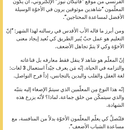
الفرنسي من موقع “فاتيكان نيوز” الإلكتروني، أن يكون
المعلّمون “شاهدين موثوقين يرون في الأخوّة الوسيلة
الأفضل لمساعدة المحتاجين”.
ومن أبرز ما قاله الأب الأقدس في رسالته لهذا الشهر: “إنّ
التعليم هو عمل حبّ يُنير الطريق كي نُعيد إيجاد معنى
الأخوّة وكي لا يتمّ تجاهل الأضعف.
إنّ المعلّم هو شاهد لا ينقل فقط معارفه بل قناعاته
والتزامه في الحياة. إنّه مَن يعرف جيّداً استعمال 3 لغات:
لغة العقل والقلب واليدين بالتجانس، إذاً فرح التواصل.
إنّه هذا النوع مِن المعلّمين الذي سيتمّ الإصغاء إليه بتنبّه
والذي سيتمكّن من خلق جماعة. لماذا؟ لأنّه يزرع هذه
الشهادة.
فلنُصلِّ كي يعلّم المعلّمون الأخوّة بدلاً من المنافسة، مع
مساعدة الشباب الأضعف”.