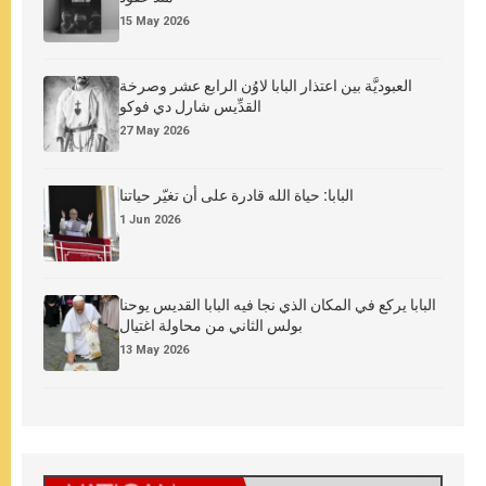
15 May 2026
العبوديَّة بين اعتذار البابا لاوُن الرابع عشر وصرخة
القدِّيس شارل دي فوكو
27 May 2026
البابا: حياة الله قادرة على أن تغيّر حياتنا
1 Jun 2026
البابا يركع في المكان الذي نجا فيه البابا القديس يوحنا
بولس الثاني من محاولة اغتيال
13 May 2026