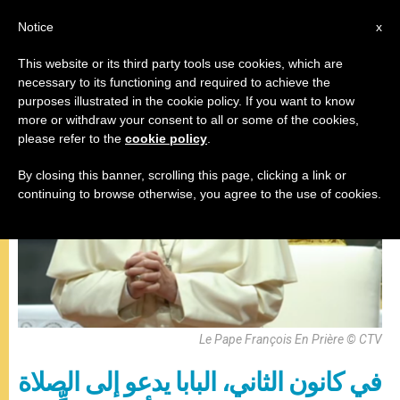
AR
Notice
x
This website or its third party tools use cookies, which are
necessary to its functioning and required to achieve the
البابا فرنسيس
purposes illustrated in the cookie policy. If you want to know
more or withdraw your consent to all or some of the cookies,
please refer to the
cookie policy
.
By closing this banner, scrolling this page, clicking a link or
continuing to browse otherwise, you agree to the use of cookies.
Le Pape François En Prière © CTV
في كانون الثاني، البابا يدعو إلى الصلاة