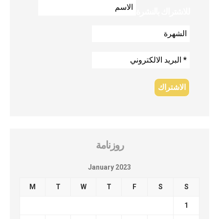
للاشتراك بالنشرة
روزنامة
January 2023
M
T
W
T
F
S
S
1