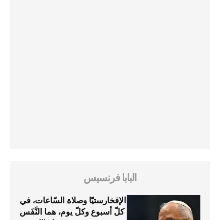
البابا فرنسيس
الإفخارستيّا وصلاة السّاعات، في
كلّ أسبوع وكلّ يوم، هما النَّفَس