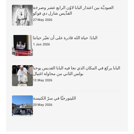
العبوديَّة بين اعتذار البابا لاوُن الرابع عشر وصرخة
القدِّيس شارل دي فوكو
27 May 2026
البابا: حياة الله قادرة على أن تغيّر حياتنا
1 Jun 2026
البابا يركع في المكان الذي نجا فيه البابا القديس يوحنا
بولس الثاني من محاولة اغتيال
13 May 2026
الليتورجيَّا في سرّ الكنيسة
20 May 2026