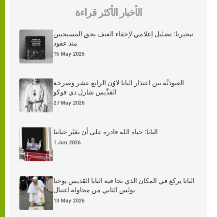
الأخبار الأكثر قراءة
نيجيريا: تضليل إعلامي لإخفاء العنف بحق المسيحيين
منذ عقود
15 May 2026
العبوديَّة بين اعتذار البابا لاوُن الرابع عشر وصرخة
القدِّيس شارل دي فوكو
27 May 2026
البابا: حياة الله قادرة على أن تغيّر حياتنا
1 Jun 2026
البابا يركع في المكان الذي نجا فيه البابا القديس يوحنا
بولس الثاني من محاولة اغتيال
13 May 2026