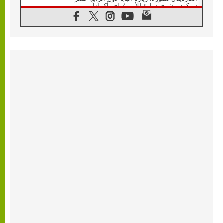
ستكون بشرى سارة للأوروغواي بأكملها
07.08.2026
الفاتيكان يعلن برنامج الزيارة الرسولية للبابا لاوُن
الرابع عشر إلى فرنسا
07.08.2026
في الذكرى الـ ٨١ لحادثة هيروشيما الكنيسة في
اليابان تنظم ١٠ أيام للصلاة على نية السلام
07.08.2026
الكنيسة في الأوروغواي: زيارة البابا ستعزز
الإيمان والرجاء
06.08.2026
الاجتماع الشهري للمطارنة الموارنة
06.08.2026
الكاردينال روسي: زيارة البابا لاوُن إلى الأرجنتين
هي تكريم للبابا فرنسيس
06.08.2026
زيارة البابا إلى البيرو ستكون زمن نعمة ومصالحة
ورجاء