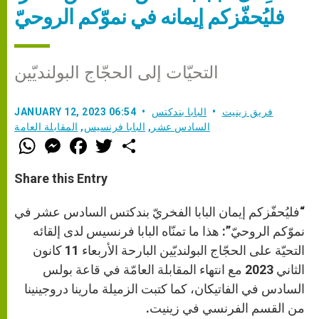
فليُحفّزكم إيمانه في نموّكم الروحيّ
التحيّات إلى الحجّاج البولنديّين
فريق زينيت
البابا بندكتس
JANUARY 12, 2023 06:54
السادس عشر
,
البابا فرنسيس
,
المقابلة العامة
W
M
F
T
S
h
e
a
w
h
a
s
c
i
a
t
s
e
t
r
Share this Entry
s
e
b
t
e
A
n
o
e
p
g
o
r
“فليُحفّزكم إيمان البابا الفخريّ بندكتس السادس عشر في
p
e
k
r
نموّكم الروحيّ”: هذا ما تمنّاه البابا فرنسيس لدى إلقائه
التحيّة على الحجّاج البولنديّين البارحة الأربعاء 11 كانون
الثاني 2023 مع انتهاء المقابلة العامّة في قاعة بولس
السادس في الفاتيكان، كما كتبت الزميلة مارينا دروجينينا
من القسم الفرنسي في زينيت.