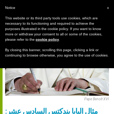
AR
Notice
x
This website or its third party tools use cookies, which are
necessary to its functioning and required to achieve the
,
,
البابا بندكتس السادس عشر
البابا فرنسيس
المقابلة العامة
purposes illustrated in the cookie policy. If you want to know
more or withdraw your consent to all or some of the cookies,
please refer to the
cookie policy
.
By closing this banner, scrolling this page, clicking a link or
continuing to browse otherwise, you agree to the use of cookies.
Pape Benoît XVI
مِثال البابا بندكتس السادس عشر: