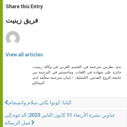
a
s
c
i
a
t
s
e
t
r
Share this Entry
s
e
b
t
e
A
n
o
e
p
g
o
r
فريق زينيت
p
e
k
r
View all articles
ندى بطرس مترجمة في القسم العربي في وكالة زينيت،
حائزة على شهادة في اللغات، وماجستير في الترجمة من
جامعة الروح القدس، الكسليك - لبنان مترجمة محلّفة لدى
المحاكم
البابا: كونوا بنّائي سلام وانسجام
عناوين نشرة الأربعاء 11 كانون الثاني 2023: الدعوة إلى
عمل الرسالة