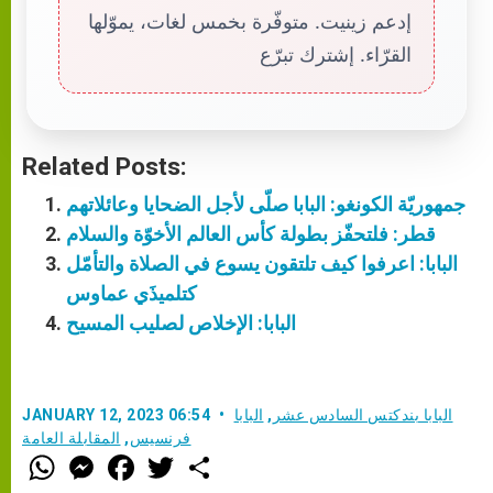
إدعم زينيت. متوفّرة بخمس لغات، يموّلها
القرّاء. إشترك تبرّع
Related Posts:
جمهوريّة الكونغو: البابا صلّى لأجل الضحايا وعائلاتهم
قطر: فلتحفّز بطولة كأس العالم الأخوّة والسلام
البابا: اعرفوا كيف تلتقون يسوع في الصلاة والتأمّل
كتلميذَي عماوس
البابا: الإخلاص لصليب المسيح
البابا بندكتس السادس عشر
,
البابا
JANUARY 12, 2023 06:54
فرنسيس
,
المقابلة العامة
W
M
F
T
S
h
e
a
w
h