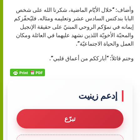
وأضاف: “خلال الأيّام الماضية، شكرنا الله على شخص
البابا بندكتس السادس عشر وتعليمه ومثاله. فليُحفّزكم
إيمانه في نموّكم الروحي المبنيّ على حقيقة الإنجيل
والمحبّة الأخويّة اللذين نشهد عليهما في العائلة ومكان
العمل والحياة الاجتماعيّة”.
وختم قائلاً: “أبارككم من أعماق قلبي”.
إدعم زينيت
تبرّع