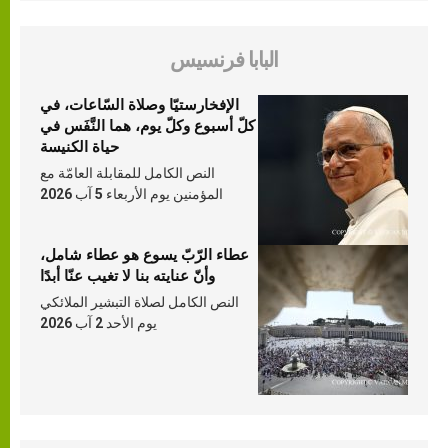
البابا فرنسيس
الإفخارستيّا وصلاة السّاعات، في
كلّ أسبوع وكلّ يوم، هما النَّفَس في
حياة الكنيسة
النص الكامل للمقابلة العامّة مع
المؤمنين يوم الأربعاء 5 آب 2026
عطاء الرّبّ يسوع هو عطاء شامل،
وأنّ عنايته بنا لا تغيب عنّا أبدًا
النص الكامل لصلاة التبشير الملائكي
يوم الأحد 2 آب 2026