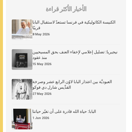
الأخبار الأكثر قراءة
الكنيسة الكاثوليكية في فرنسا تستعدّ لاستقبال البابا
قريبًا
8 May 2026
نيجيريا: تضليل إعلامي لإخفاء العنف بحق المسيحيين
منذ عقود
15 May 2026
العبوديَّة بين اعتذار البابا لاوُن الرابع عشر وصرخة
القدِّيس شارل دي فوكو
27 May 2026
البابا: حياة الله قادرة على أن تغيّر حياتنا
1 Jun 2026