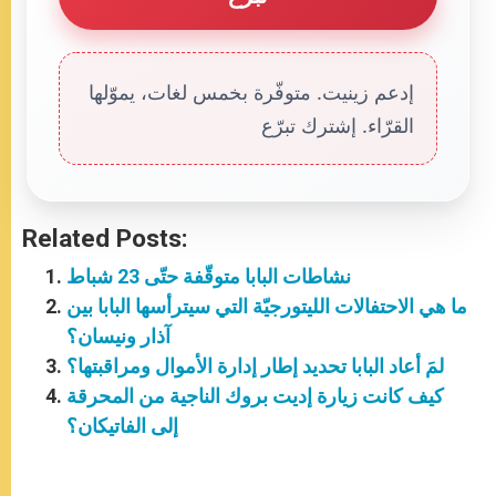
إدعم زينيت. متوفّرة بخمس لغات، يموّلها
القرّاء. إشترك تبرّع
Related Posts:
نشاطات البابا متوقّفة حتّى 23 شباط
ما هي الاحتفالات الليتورجيّة التي سيترأسها البابا بين
آذار ونيسان؟
لمَ أعاد البابا تحديد إطار إدارة الأموال ومراقبتها؟
كيف كانت زيارة إديت بروك الناجية من المحرقة
إلى الفاتيكان؟