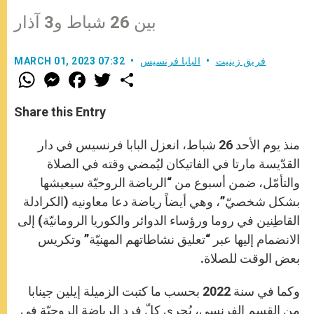
بين 26 شباط و3 آذار
فريق زينيت
البابا فرنسيس
MARCH 01, 2023 07:32
W
M
F
T
S
h
e
a
w
h
a
s
c
i
a
t
s
e
t
r
Share this Entry
s
e
b
t
e
A
n
o
e
p
g
o
r
منذ يوم الأحد 26 شباط، انعزل البابا فرنسيس في دار
p
e
k
r
القدّيسة مارتا في الفاتيكان ليُمضي وقته في الصلاة
والتأمّل، ضمن أسبوع من “الرياضة الروحيّة سيعيشها
بشكل شخصيّ”، وهي أيضاً رياضة دعا معاونيه (الكرادلة
القاطِنين في روما ورؤساء الدوائر والكوريا الرومانيّة) إلى
الانضمام إليها عبر “تعليق نشاطاتهم المهنيّة” وتكريس
بعض الوقت للصلاة.
وكما في سنة 2022 بحسب ما كتبت الزميلة إيلين جينابا
من القسم الفرنسي، يُجري كلّ فرد الرياضة الروحيّة في