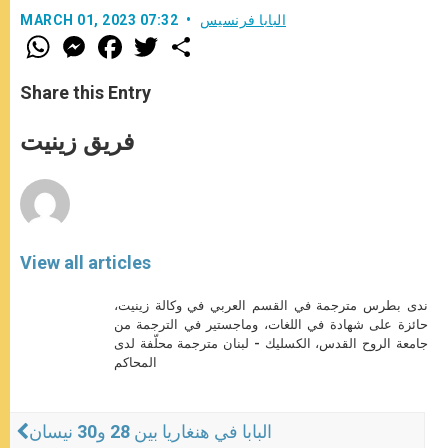
البابا فرنسيس
MARCH 01, 2023 07:32
W
M
F
T
S
h
e
a
w
h
a
s
c
i
a
t
s
e
t
r
Share this Entry
s
e
b
t
e
A
n
o
e
p
g
o
r
فريق زينيت
p
e
k
r
View all articles
ندى بطرس مترجمة في القسم العربي في وكالة زينيت،
حائزة على شهادة في اللغات، وماجستير في الترجمة من
جامعة الروح القدس، الكسليك - لبنان مترجمة محلّفة لدى
المحاكم
البابا في هنغاريا بين 28 و30 نيسان