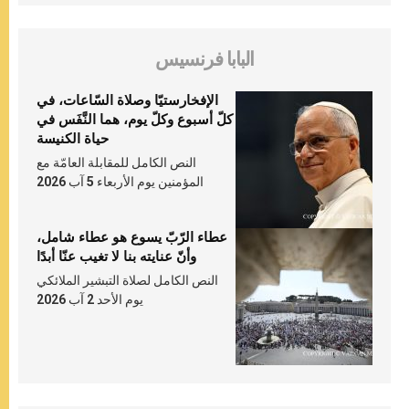
البابا فرنسيس
الإفخارستيّا وصلاة السّاعات، في
كلّ أسبوع وكلّ يوم، هما النَّفَس في
حياة الكنيسة
النص الكامل للمقابلة العامّة مع
المؤمنين يوم الأربعاء 5 آب 2026
عطاء الرّبّ يسوع هو عطاء شامل،
وأنّ عنايته بنا لا تغيب عنّا أبدًا
النص الكامل لصلاة التبشير الملائكي
يوم الأحد 2 آب 2026