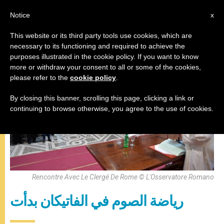
AR
Notice
x
This website or its third party tools use cookies, which are
necessary to its functioning and required to achieve the
البابا فرنسيس
purposes illustrated in the cookie policy. If you want to know
more or withdraw your consent to all or some of the cookies,
please refer to the
cookie policy
.
By closing this banner, scrolling this page, clicking a link or
continuing to browse otherwise, you agree to the use of cookies.
Rencontre Avec Le Clergé De Rome © L'Osservatore Romano
رياضة الصوم في الفاتيكان بدأت