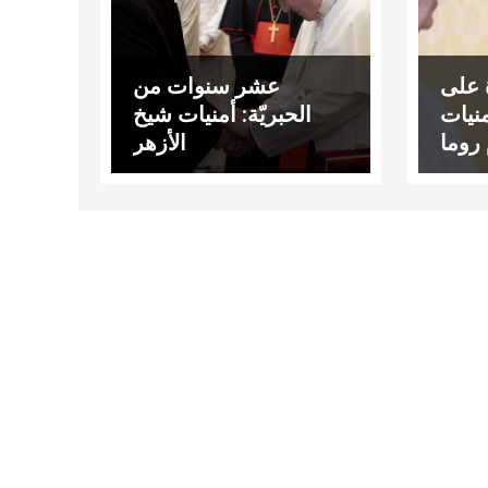
 على
عشر سنوات من
منيات
الحبريّة: أمنيات شيخ
روما
الأزهر