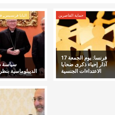
,
حماية القاصرين
البابا فرنسيس
فن
فرنسا: يوم الجمعة 17
آذار إحياء ذكرى ضحايا
سياسة دو
الاعتداءات الجنسية
الديبلوماسية بنظر ا
والصلاة على نيّتهم