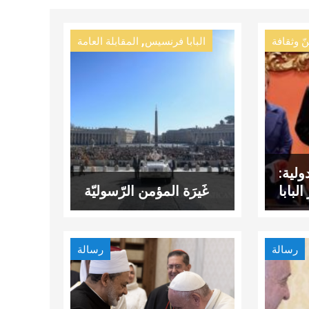
,
ّ وثقافة
البابا فرنسيس
المقابلة العامة
لية:
لبابا
غَيرَة المؤمن الرّسوليّة
رسالة
رسالة