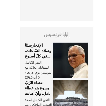
البابا فرنسيس
الإفخارستيّا
وصلاة السّاعات،
في كلّ أسبوع
وكلّ يوم، هما
النص الكامل
النَّفَس في حياة
للمقابلة العامّة مع
الكنيسة
المؤمنين يوم الأربعاء
5 آب 2026
عطاء الرّبّ
يسوع هو عطاء
شامل، وأنّ عنايته
بنا لا تغيب عنّا
النص الكامل لصلاة
أبدًا
التبشير الملائكي يوم