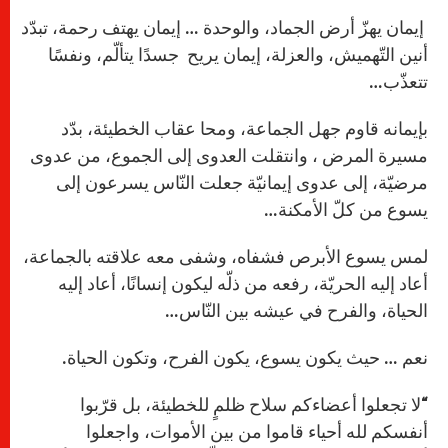
إيمان يهزّ أرض الجماد، والوحدة … إيمان يهتف رحمة، تبدّد
أنين التّهميش، والعزلة، إيمان يريح جسدًا يتألّم، ونفسًا
تتعذّب…
بإيمانه قاوم جهل الجماعة، ومحا عقاب الخطيئة، بدّد
مسيرة المرض ، وانتقلت العدوى إلى الجموع، من عدوى
مرضيّة، إلى عدوى إيمانيّة جعلت النّاس يسرعون إلى
يسوع من كلّ الأمكنة…
لمس يسوع الأبرص فشفاه، وشفى معه علاقته بالجماعة،
أعاد إليه الحريّة، رفعه من ذلّه ليكون إنسانًا، أعاد إليه
الحياة، والفرح في عيشه بين النّاس…
نعم … حيث يكون يسوع، يكون الفرح، وتكون الحياة.
“لا تجعلوا أعضاءكم سلاح ظلمٍ للخطيئة، بل قرّبوا
أنفسكم لله أحياء قاموا من بين الأموات، واجعلوا