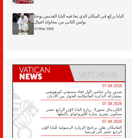
البابا يركع في المكان الذي نجا فيه البابا القديس يوحنا
بولس الثاني من محاولة اغتيال
13 May 2026
07.08.2026
صدور بيان ختامي لأول لقاء مسيحي كونفوشي
بمشاركة الدائرة الفاتيكانية للحوار بين الأديان
07.08.2026
الكاردينال ستورلا: زيارة البابا لاوُن الرابع عشر
ستكون بشرى سارة للأوروغواي بأكملها
07.08.2026
الفاتيكان يعلن برنامج الزيارة الرسولية للبابا لاوُن
الرابع عشر إلى فرنسا