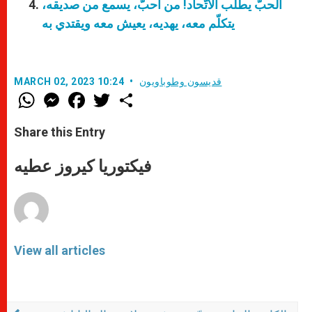
الحبّ يطلب الاتّحاد! من أحبّ، يسمع من صديقه،
يتكلّم معه، يهديه، يعيش معه ويقتدي به
قديسون وطوباويون
MARCH 02, 2023 10:24
W
M
F
T
S
h
e
a
w
h
a
s
c
i
a
t
s
e
t
r
Share this Entry
s
e
b
t
e
A
n
o
e
p
g
o
r
فيكتوريا كيروز عطيه
p
e
k
r
View all articles