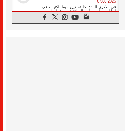
07.08.2026
في الذكرى الـ ٨١ لحادثة هيروشيما الكنيسة في
اليابان تنظم ١٠ أيام للصلاة على نية السلام
07.08.2026
الكنيسة في الأوروغواي: زيارة البابا ستعزز
الإيمان والرجاء
06.08.2026
الاجتماع الشهري للمطارنة الموارنة
06.08.2026
الكاردينال روسي: زيارة البابا لاوُن إلى الأرجنتين
هي تكريم للبابا فرنسيس
06.08.2026
زيارة البابا إلى البيرو ستكون زمن نعمة ومصالحة
ورجاء
06.08.2026
الكاردينال بارولين في المكسيك: علينا أن نكون
حاضرين إلى جانب المهمشين والمهاجرين
والأجانب
06.08.2026
البابا لاوُن الرابع عشر للشباب في أسيزي:
"أوروبا والعالم يبحثان اليوم عن قديسين جُدد
فيكم"