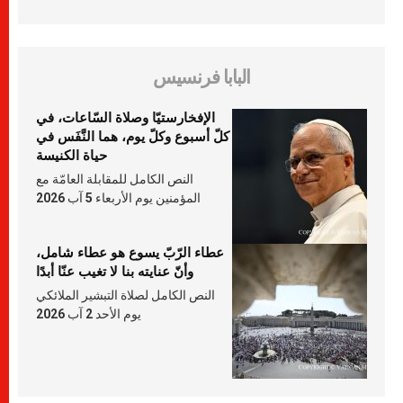
البابا فرنسيس
الإفخارستيّا وصلاة السّاعات، في
كلّ أسبوع وكلّ يوم، هما النَّفَس في
حياة الكنيسة
النص الكامل للمقابلة العامّة مع
المؤمنين يوم الأربعاء 5 آب 2026
عطاء الرّبّ يسوع هو عطاء شامل،
وأنّ عنايته بنا لا تغيب عنّا أبدًا
النص الكامل لصلاة التبشير الملائكي
يوم الأحد 2 آب 2026