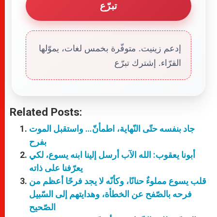
تبرّع
إدعم زينيت. متوفّرة بخمس لغات، يموّلها
القرّاء. إشترك تبرّع
Related Posts:
جاد بنفسه حتّى النّهاية، اطمأنّ… واستقبل الموت
بفرح
أبونا يعقوب: الله الآب أرسل إلينا ابنه يسوع، لكي
يعرّفنا على ذاته
قلب يسوع مملوءٌ حنانًا، وكأنّه لا يجد فرحًا أعظم من
فرحه بالصّفح عن الخطأة، وهدايتهم إلى السّبيل
الصّحيح