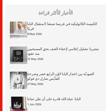
الأخبار الأكثر قراءة
الكنيسة الكاثوليكية في فرنسا تستعدّ لاستقبال البابا
قريبًا
8 May 2026
نيجيريا: تضليل إعلامي لإخفاء العنف بحق المسيحيين
منذ عقود
15 May 2026
العبوديَّة بين اعتذار البابا لاوُن الرابع عشر وصرخة
القدِّيس شارل دي فوكو
27 May 2026
البابا: حياة الله قادرة على أن تغيّر حياتنا
1 Jun 2026