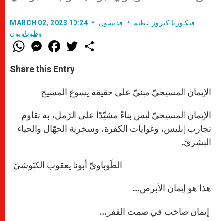
فيكتوريا كيروز عطيه
قديسون
MARCH 02, 2023 10:24
وطوباويون
W
M
F
T
S
h
e
a
w
h
a
s
c
i
a
t
s
e
t
r
Share this Entry
s
e
b
t
e
A
n
o
e
p
g
o
r
الإيمان المسيحيّ مبنيّ على حقيقة يسوع المسيح
p
e
k
r
الإيمان المسيحيّ ليس بناءً مشيّدًا على الرّمل، به نقاوم
تجارب إبليس، وغوايات الكفرة، وسخرية الجهّال والحياء
البشريّ.
الطّوباويّ أبونا يعقوب الكبّوشيّ
هذا هو إيمان الأبرص…
إيمان صاخب في صمت القفر…