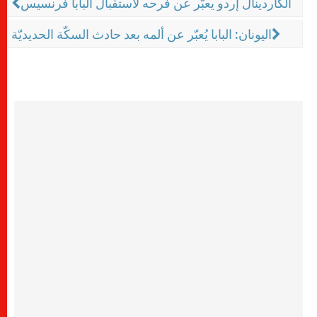
الكاردينال إردو يعبّر عن فرحه لاستقبال البابا فرنسيس
اليونان: البابا يُعبّر عن ألمه بعد حادث السكّة الحديديّة