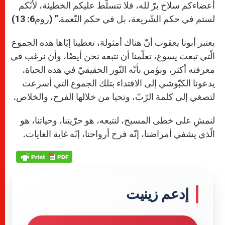
أعضاءكم سلاح برّ لله، فلا تتسلّط عليكم الخطيئة، لأنّكم
لستم في حكم الشّريعة، بل في حكم النّعمة.” (روم6: 13)
يعتبر أبونا يعقوب أنّ هناك أمثولة، تعطينا إيّاها هذه الجموع
الّتي تبعت يسوع، تعلّمنا أن نتبعه نحن أيضًا، وأن نرغب في
معرفته أكثر، ونؤمن بأنّه النّور الحقيقيّ في هذه الحياة.
يدعونا الكبّوشي إلى الاقتداء بتلك الجموع التي أسرعت
لتصغي إلى كلمة الرّبّ، وتحيا من خلالها الفرح، والخلاص.
لنمشِ على خطى المسيح، لنتبعه، هو حرّيتنا، وحياتنا، هو
الّذي يشفي أمراضنا، إنّه فرح أرواحنا، إنّه غاية الغايات.
إدعم زينيت