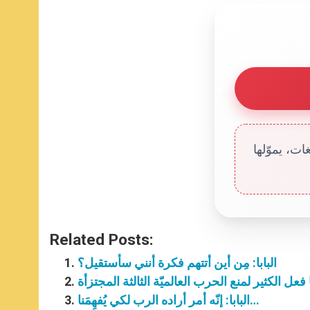
ت، يموّلها
Related Posts:
البابا: مِن أين أتتهم فكرة أنني سأستقيل؟
نا فعل الكثير لمنع الحرب العالميّة الثالثة المجتزأة
البابا: إنّه أمر أراده الرب لكي يُفهِمَنا…