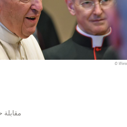
© Www
مقابلة حص