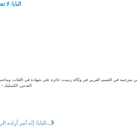
البابا: لا 
مترجمة في القسم العربي في وكالة زينيت، حائزة على شهادة في اللغات، وماجست
القدس، الكسليك - ل
البابا: إنّه أمر أراده الرب لكي يُفهِمَنا...