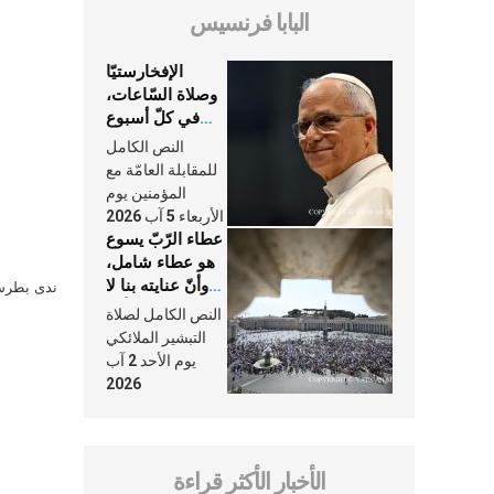
البابا فرنسيس
الإفخارستيّا
وصلاة السّاعات،
في كلّ أسبوع
وكلّ يوم، هما
النص الكامل
النَّفَس في حياة
للمقابلة العامّة مع
الكنيسة
المؤمنين يوم
الأربعاء 5 آب 2026
عطاء الرّبّ يسوع
هو عطاء شامل،
وأنّ عنايته بنا لا
ندى بطرس 
تغيب عنّا أبدًا
النص الكامل لصلاة
التبشير الملائكي
يوم الأحد 2 آب
2026
الأخبار الأكثر قراءة