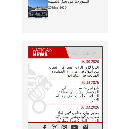
الليتورجيَّا في سرّ الكنيسة
20 May 2026
08.08.2026
البابا لاوُن الرابع عشر في السابع
من أيلول في مزار أم المشورة
الصالحة في جناتزانو
08.08.2026
بارولين يختتم زيارته إلى
المكسيك مؤكدا أن صناعة
السلام تبدأ بالتعاطف مع ألم
الآخر
07.08.2026
صدور بيان ختامي لأول لقاء
مسيحي كونفوشي بمشاركة
الدائرة الفاتيكانية للحوار بين
الأديان