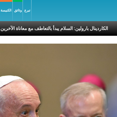
تبرع
وثائق
الكنيسة و
الرسوليّة
الكاردينال بارولين: السلام يبدأ بالتعاطف مع 