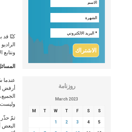
كنّا قد
الراديو
ونتابع ا
المسائل 
عندما سُ
روزنامة
أرفض الآ
الجميع، 
March 2023
وليست ان
M
T
W
T
F
S
S
ثمّ حذّ
1
2
3
4
5
البعض أ