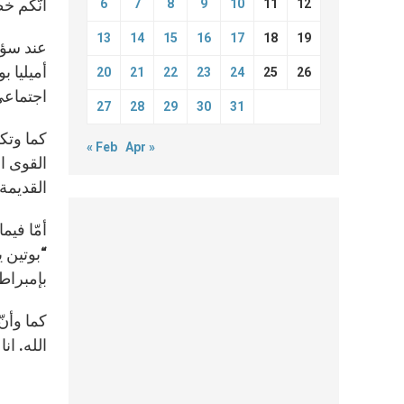
أنّكم خط
6
7
8
9
10
11
12
13
14
15
16
17
18
19
عند سؤا
أميليا ب
20
21
22
23
24
25
26
اجتماع
27
28
29
30
31
كما وتكل
« Feb
Apr »
القوى ا
القديمة 
أمّا فيم
“بوتين 
بإمبراط
كما وأن
الله. ان