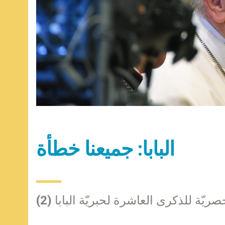
البابا: جميعنا خطأة
ريّة للذكرى العاشرة لحبريّة البابا (2)