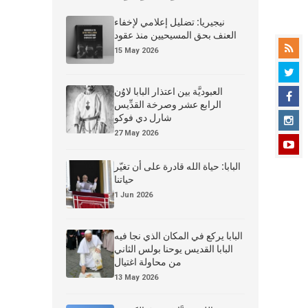
نيجيريا: تضليل إعلامي لإخفاء
العنف بحق المسيحيين منذ عقود
15 May 2026
العبوديَّة بين اعتذار البابا لاوُن
الرابع عشر وصرخة القدِّيس
شارل دي فوكو
27 May 2026
البابا: حياة الله قادرة على أن تغيّر
حياتنا
1 Jun 2026
البابا يركع في المكان الذي نجا فيه
البابا القديس يوحنا بولس الثاني
من محاولة اغتيال
13 May 2026