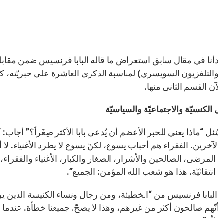
 بدأنا في مقال سابق استعراض ما قاله البابا فرنسيس ضمن مقاب
 والتلفزيون السويسري) لمناسبة الذكرى العاشرة على حبريّته، كم
لآن القسم الثاني منها.
الكنسيّة والاجتماعيّة والسياسيّة
ئل “ماذا يعني للحبر الأعظم أن يُدعى بابا الأكثر صِغَراً؟” أجاب: 
خرين. الفقراء هم أحباب يسوع، لكنّ يسوع لا يطرد الأغنياء. لا أح
المرضى، الصالحين والأشرار، الصغار والكبار، الأغنياء والفقراء، 
تقائيّة. هذا هو شعب الله المؤمن: الجميع”.
ر البابا فرنسيس من “الخطيئة، ومن رجال ونساء الكنيسة الذين ير
نّهم صالحون أكثر من غيرهم، وهذا لا يصحّ. جميعنا خطأة. عندم