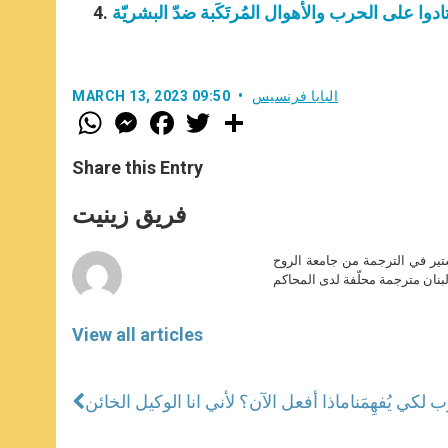
تعتادوا على الحرب والأهوال المُرتَكَبة ضدّ البشريّة
البابا فرنسيس
MARCH 13, 2023 09:50
W
M
F
T
S
h
e
a
w
h
a
s
c
i
a
t
s
e
t
r
Share this Entry
s
e
b
t
e
A
n
o
e
p
g
o
r
فريق زينيت
p
e
k
r
ير في الترجمة من جامعة الروح
بنان مترجمة محلّفة لدى المحاكم
View all articles
ماذا أفعل الآن؟ لأني انا الوكيل الخائن