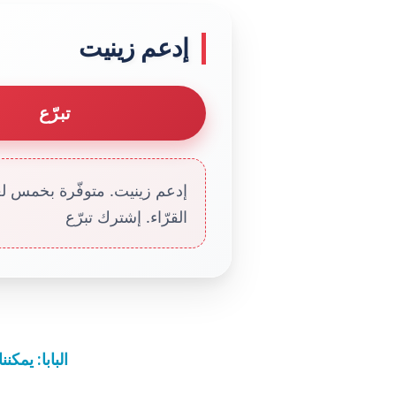
إدعم زينيت
تبرّع
إدعم زينيت. متوفّرة بخمس لغا
القرّاء. إشترك تبرّع
البابا: يمكن