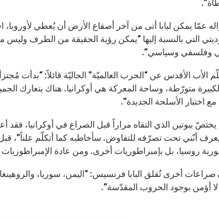
أة”.
له عمّا يمكن لبابا أتى من آخر أصقاع الأرض أن يُعطي لأوروبا، ا
وديتي التي بالنسبة إليها “يمكن رؤية الحقيقة من الطرف وليس من
ي وفلسفي وسياسي”.
ّم الأب الأقدس عن “الحرب العالميّة” الحاليّة قائلاً: “بدأت مُجتزأ
لكبيرة متورّطة، وساحة المعركة هي أوكرانيا. هناك يتعارك الجم
مع اختبار الأسلحة الجديدة”.
ا يختصّ ببوتين الذي التقاه مراراً قبل الصراع في أوكرانيا، فقد
يعرف أنّني تحت تصرّفه للتفاوض. سأخاطبه كما أتكلّم علناً”،
ورية روسيا، بل بإمبراطوريات أخرى. ومن عادة الإمبراطوريات و
ّ صراعات أخرى تُقلق البابا فرنسيس: “اليمن، سوريا، والروهينغا
ا لا أؤمن بوجود الحروب المقدّسة”.