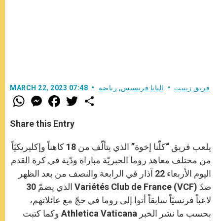
فريق زينيت
البابا فرنسيس
,
رياضة
MARCH 22, 2023 07:48
W
M
F
T
S
h
e
a
w
h
a
s
c
i
a
t
s
e
t
r
Share this Entry
s
e
b
t
e
A
n
o
e
p
g
o
r
يلعب فريق “كلّنا إخوة” الذي يتألّف من 18 كاهناً وإكليريكيّاً
p
e
k
r
من مختلف معاهد روما الحبريّة مباراة ودّية في كرة القدم
اليوم الأربعاء 22 آذار في الرابعة والنصف من بعد الظهر
ضدّ Variétés Club de France (VCF) الذي يضمّ 30
لاعباً فرنسيّاً سابقاً أتوا إلى روما في حجّ مع عائلاتهم،
بحسب ما نشر الخبر Athletica Vaticana وكما كتبت