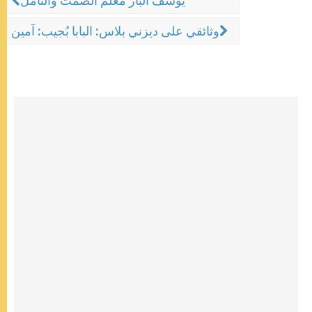
يوسف البار مُعلّم الصمت والتأمّل
وثائقي على ديزني بلاس: البابا بُجيب: آمين