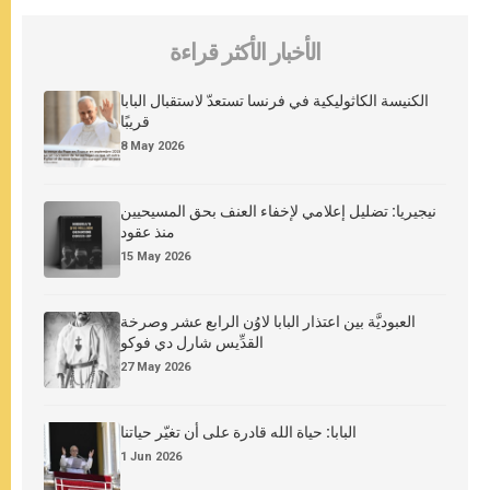
الأخبار الأكثر قراءة
الكنيسة الكاثوليكية في فرنسا تستعدّ لاستقبال البابا
قريبًا
8 May 2026
نيجيريا: تضليل إعلامي لإخفاء العنف بحق المسيحيين
منذ عقود
15 May 2026
العبوديَّة بين اعتذار البابا لاوُن الرابع عشر وصرخة
القدِّيس شارل دي فوكو
27 May 2026
البابا: حياة الله قادرة على أن تغيّر حياتنا
1 Jun 2026