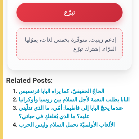
تبرّع
إدعم زينيت. متوفّرة بخمس لغات، يموّلها
القرّاء. إشترك تبرّع
Related Posts:
الحاجّ الحقيقيّ، كما يراه البابا فرنسيس
البابا يطلب النعمة لأجل السلام بين روسيا وأوكرانيا
عندما يحجّ البابا إلى فاطيما: أمّي، ما الذي تدلّيني
عليه؟ ما الذي يُقلقكِ في حياتي؟
الألعاب الأولمبيّة تحمل السلام وليس الحرب