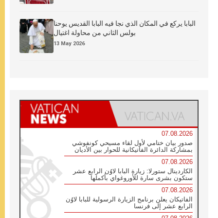
البابا يركع في المكان الذي نجا فيه البابا القديس يوحنا
بولس الثاني من محاولة اغتيال
13 May 2026
07.08.2026
صدور بيان ختامي لأول لقاء مسيحي كونفوشي
بمشاركة الدائرة الفاتيكانية للحوار بين الأديان
07.08.2026
الكاردينال ستورلا: زيارة البابا لاوُن الرابع عشر
ستكون بشرى سارة للأوروغواي بأكملها
07.08.2026
الفاتيكان يعلن برنامج الزيارة الرسولية للبابا لاوُن
الرابع عشر إلى فرنسا