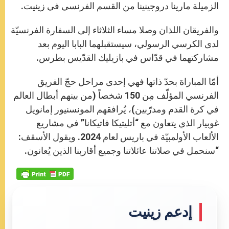
الزميلة مارينا دروجينينا من القسم الفرنسي في زينيت.
والفريقان اللذان وصلا مساء الثلاثاء إلى السفارة الفرنسيّة
لدى الكرسي الرسولي، سيستقبلهما البابا اليوم بعد
مشاركتهما في قدّاس في بازيليك القدّيس بطرس.
أمّا المباراة بحدّ ذاتها فهي إحدى مراحل حجّ الفريق
الفرنسي المؤلّف مِن 150 شخصاً (من بينهم أبطال العالم
في كرة القدم ومدرّبين)، يُرافقهم المونسنيور إمانويل
غوبيار الذي يتعاون مع “أتليتيكا فاتيكانا” في مشاريع
الألعاب الأولمبيّة في باريس لعام 2024. ويقول الأسقف:
“سنحمل في صلاتنا عائلاتنا وجميع أقاربنا الذين يُعانون.
إدعم زينيت