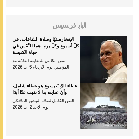
البابا فرنسيس
الإفخارستيّا وصلاة السّاعات، في
كلّ أسبوع وكلّ يوم، هما النَّفَس في
حياة الكنيسة
النص الكامل للمقابلة العامّة مع
المؤمنين يوم الأربعاء 5 آب 2026
عطاء الرّبّ يسوع هو عطاء شامل،
وأنّ عنايته بنا لا تغيب عنّا أبدًا
النص الكامل لصلاة التبشير الملائكي
يوم الأحد 2 آب 2026