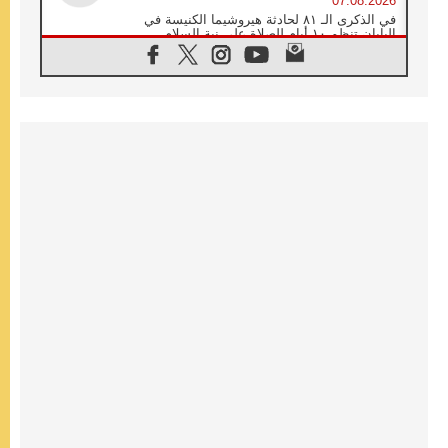
07.08.2026
في الذكرى الـ ٨١ لحادثة هيروشيما الكنيسة في
اليابان تنظم ١٠ أيام للصلاة على نية السلام
07.08.2026
الكنيسة في الأوروغواي: زيارة البابا ستعزز
الإيمان والرجاء
06.08.2026
الاجتماع الشهري للمطارنة الموارنة
06.08.2026
الكاردينال روسي: زيارة البابا لاوُن إلى الأرجنتين
هي تكريم للبابا فرنسيس
06.08.2026
زيارة البابا إلى البيرو ستكون زمن نعمة ومصالحة
ورجاء
06.08.2026
الكاردينال بارولين في المكسيك: علينا أن نكون
حاضرين إلى جانب المهمشين والمهاجرين
والأجانب
06.08.2026
البابا لاوُن الرابع عشر للشباب في أسيزي:
"أوروبا والعالم يبحثان اليوم عن قديسين جُدد
فيكم"