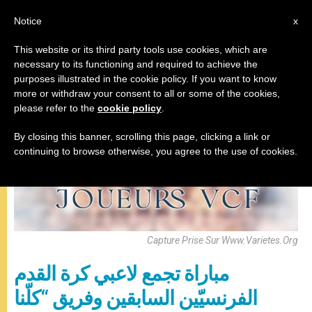
AR
Notice
x
This website or its third party tools use cookies, which are
necessary to its functioning and required to achieve the
,
البابا فرنسيس
رياضة
purposes illustrated in the cookie policy. If you want to know
more or withdraw your consent to all or some of the cookies,
please refer to the
cookie policy
.
By closing this banner, scrolling this page, clicking a link or
continuing to browse otherwise, you agree to the use of cookies.
Capture Prise Sur Www.Varietes.Org
مباراة تجمع لاعبي كرة القدم
الفرنسيّين السابقين وفريق “كلّنا