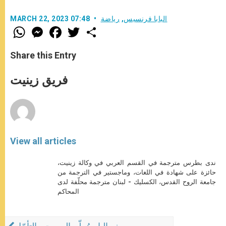
البابا فرنسيس
,
رياضة
MARCH 22, 2023 07:48
W
M
F
T
S
h
e
a
w
h
a
s
c
i
a
t
s
e
t
r
Share this Entry
s
e
b
t
e
A
n
o
e
p
g
o
r
فريق زينيت
p
e
k
r
View all articles
ندى بطرس مترجمة في القسم العربي في وكالة زينيت،
حائزة على شهادة في اللغات، وماجستير في الترجمة من
جامعة الروح القدس، الكسليك - لبنان مترجمة محلّفة لدى
المحاكم