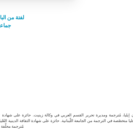
لفتة من الب
جماعة
ن إيليا، مُترجمة ومديرة تحرير القسم العربي في وكالة زينيت. حائزة على شهادة 
ا متخصّصة في الترجمة من الجامعة اللّبنانية. حائزة على شهادة الثقافة الدينية العُلي
مُترجمة محلَّفة ل