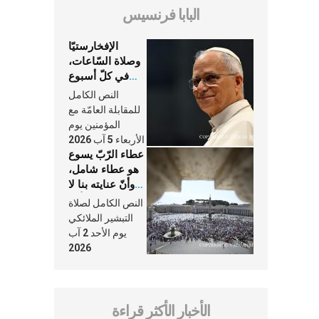
البابا فرنسيس
الإفخارستيّا
وصلاة السّاعات،
في كلّ أسبوع
وكلّ يوم، هما
النص الكامل
النَّفَس في حياة
للمقابلة العامّة مع
الكنيسة
المؤمنين يوم
الأربعاء 5 آب 2026
عطاء الرّبّ يسوع
هو عطاء شامل،
وأنّ عنايته بنا لا
تغيب عنّا أبدًا
النص الكامل لصلاة
التبشير الملائكي
يوم الأحد 2 آب
2026
الأخبار الأكثر قراءة