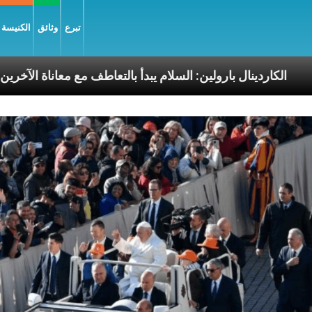
تبرع
وثائق
الكنيسة و
 الرسوليّة
الكاردينال بارولين: السلام يبدأ بالتعاطف مع 