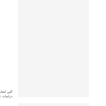
ألين كنعا
دراسات علي