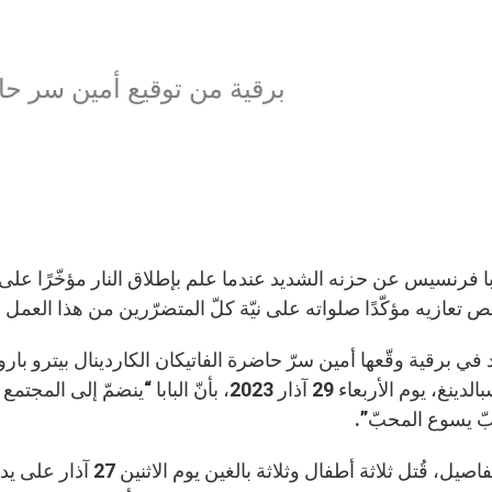
برقية من توقيع أمين سر حاضر
بابا فرنسيس عن حزنه الشديد عندما علم بإطلاق النار مؤخّرًا 
 تعازيه مؤكّدًا صلواته على نيّة كلّ المتضرّرين من هذا العمل 
 في برقية وقّعها أمين سرّ حاضرة الفاتيكان الكاردينال بيترو 
مارك سبالدينغ، يوم الأربعاء 29 آذار 2023، بأن
بّ يسوع المحبّ”.
وفي التفاصيل، قُتل ثلاثة