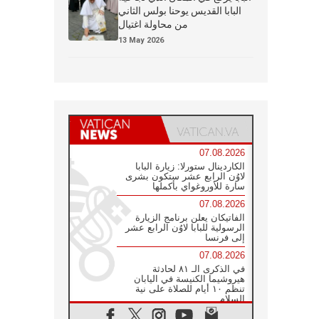
البابا القديس يوحنا بولس الثاني
من محاولة اغتيال
13 May 2026
07.08.2026
الكاردينال ستورلا: زيارة البابا
لاوُن الرابع عشر ستكون بشرى
سارة للأوروغواي بأكملها
07.08.2026
الفاتيكان يعلن برنامج الزيارة
الرسولية للبابا لاوُن الرابع عشر
إلى فرنسا
07.08.2026
في الذكرى الـ ٨١ لحادثة
هيروشيما الكنيسة في اليابان
تنظم ١٠ أيام للصلاة على نية
السلام
07.08.2026