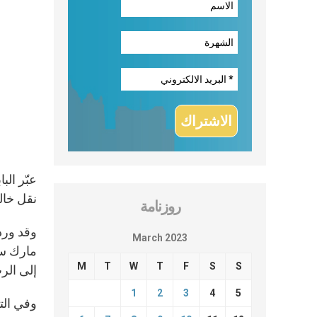
عبّر ال
نقل خالص
روزنامة
وقد ورد
March 2023
M
T
W
T
F
S
S
إلى الر
1
2
3
4
5