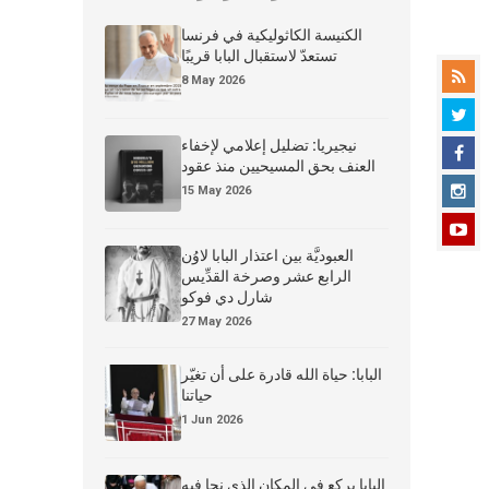
الكنيسة الكاثوليكية في فرنسا
تستعدّ لاستقبال البابا قريبًا
8 May 2026
نيجيريا: تضليل إعلامي لإخفاء
العنف بحق المسيحيين منذ عقود
15 May 2026
العبوديَّة بين اعتذار البابا لاوُن
الرابع عشر وصرخة القدِّيس
شارل دي فوكو
27 May 2026
البابا: حياة الله قادرة على أن تغيّر
حياتنا
1 Jun 2026
البابا يركع في المكان الذي نجا فيه