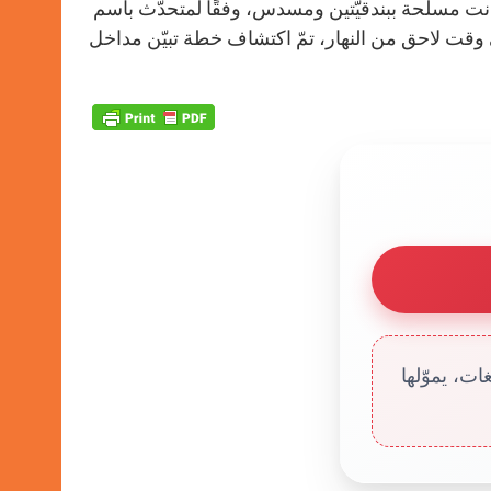
في جنوب الولايات المتحدة. إنها امرأة تبلغ 28 عامًا كانت مسلّحة ببندقيّتين ومسدس، وفقًا لمتحدّث باسم
في وقت لاحق من النهار، تمّ اكتشاف خطة تبيّن مداخل
ت، يموّلها