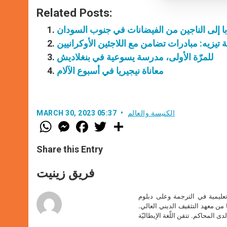
Related Posts:
ابا إلى الناجين من الفيضانات في جنوب السودان
 تيزيه: مبادرات تضامن مع اللاجئين الأوكرانيين
للمرّة الأولى، مدرسة يسوعية في بنغلاديش
معاناة نيجيريا في أسبوع الآلام
الكنيسة والعالم
MARCH 30, 2023 05:37
W
M
F
T
S
h
e
a
w
h
a
s
c
i
a
t
s
e
t
r
Share this Entry
s
e
b
t
e
A
n
o
e
p
g
o
r
فريق زينيت
p
e
k
r
تعليمية في الترجمة وعلى دبلوم
ا من معهد التثقيف الديني العالي.
دى المحاكم. تتقن اللّغة الإيطاليّة