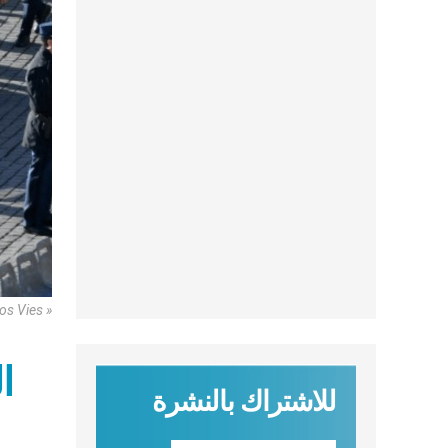
os Vies »
ا
للاشتراك بالنشرة