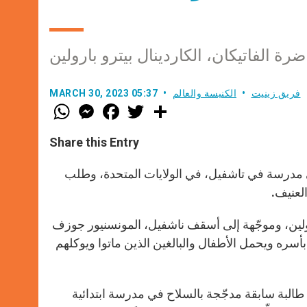
ة الفاتيكان، الكاردينال بيترو بارولين
فريق زينيت
الكنيسة والعالم
MARCH 30, 2023 05:37
W
M
F
T
S
h
e
a
w
h
a
s
c
i
a
t
s
e
t
r
Share this Entry
s
e
b
t
e
A
n
o
e
p
g
o
r
على مدرسة في تاشفيل، في الولايات المتحدة، وطلب
p
e
k
العنيف.
r
بارولين، وموجّهة إلى أسقف ناشفيل، المونسنيور جوزف
ّ البابا “ينضمّ إلى المجتمع بأسره ويحمل الأطفال والبالغين الذين ماتوا ويوكلهم
 أطفال وثلاثة بالغين يوم الاثنين 27 آذار على يد طالبة سابقة مدجّجة بالسلاح في مدرسة ابتدائية