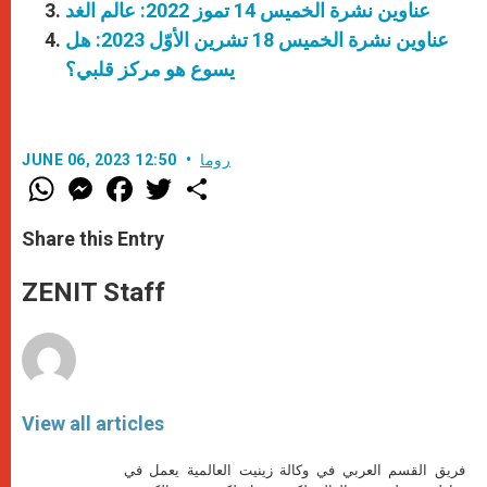
عناوين نشرة الخميس 14 تموز 2022: عالم الغد
عناوين نشرة الخميس 18 تشرين الأوّل 2023: هل
يسوع هو مركز قلبي؟
روما
JUNE 06, 2023 12:50
W
M
F
T
S
h
e
a
w
h
a
s
c
i
a
t
s
e
t
r
Share this Entry
s
e
b
t
e
A
n
o
e
p
g
o
r
ZENIT Staff
p
e
k
r
View all articles
فريق القسم العربي في وكالة زينيت العالمية يعمل في