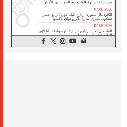
بمشاركة الدائرة الفاتيكانية للحوار بين الأديان
07.08.2026
الكاردينال ستورلا: زيارة البابا لاوُن الرابع عشر
ستكون بشرى سارة للأوروغواي بأكملها
07.08.2026
الفاتيكان يعلن برنامج الزيارة الرسولية للبابا لاوُن
الرابع عشر إلى فرنسا
07.08.2026
في الذكرى الـ ٨١ لحادثة هيروشيما الكنيسة في
اليابان تنظم ١٠ أيام للصلاة على نية السلام
07.08.2026
الكنيسة في الأوروغواي: زيارة البابا ستعزز
الإيمان والرجاء
06.08.2026
الاجتماع الشهري للمطارنة الموارنة
06.08.2026
الكاردينال روسي: زيارة البابا لاوُن إلى الأرجنتين
هي تكريم للبابا فرنسيس
06.08.2026
زيارة البابا إلى البيرو ستكون زمن نعمة ومصالحة
ورجاء
06.08.2026
الكاردينال بارولين في المكسيك: علينا أن نكون