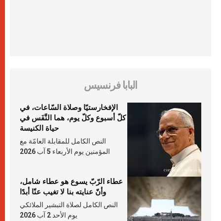
البابا فرنسيس
الإفخارستيّا وصلاة السّاعات، في
كلّ أسبوع وكلّ يوم، هما النَّفَس في
حياة الكنيسة
النص الكامل للمقابلة العامّة مع
المؤمنين يوم الأربعاء 5 آب 2026
عطاء الرّبّ يسوع هو عطاء شامل،
وأنّ عنايته بنا لا تغيب عنّا أبدًا
النص الكامل لصلاة التبشير الملائكي
يوم الأحد 2 آب 2026