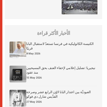
الأخبار الأكثر قراءة
الكنيسة الكاثوليكية في فرنسا تستعدّ لاستقبال البابا
قريبًا
8 May 2026
نيجيريا: تضليل إعلامي لإخفاء العنف بحق المسيحيين
منذ عقود
15 May 2026
العبوديَّة بين اعتذار البابا لاوُن الرابع عشر وصرخة
القدِّيس شارل دي فوكو
27 May 2026