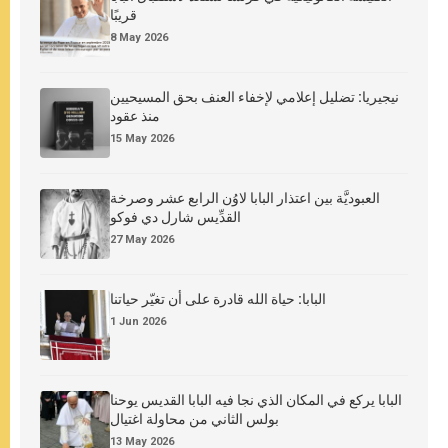
قريبًا
8 May 2026
نيجيريا: تضليل إعلامي لإخفاء العنف بحق المسيحيين
منذ عقود
15 May 2026
العبوديَّة بين اعتذار البابا لاوُن الرابع عشر وصرخة
القدِّيس شارل دي فوكو
27 May 2026
البابا: حياة الله قادرة على أن تغيّر حياتنا
1 Jun 2026
البابا يركع في المكان الذي نجا فيه البابا القديس يوحنا
بولس الثاني من محاولة اغتيال
13 May 2026