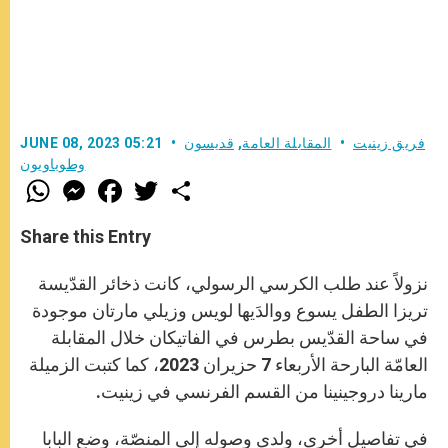
فريق زينيت
المقابلة العامة
,
قديسون
JUNE 08, 2023 05:21
وطوباويون
W
M
F
T
S
h
e
a
w
h
a
s
c
i
a
t
s
e
t
r
Share this Entry
s
e
b
t
e
A
n
o
e
p
g
o
r
نزولاً عند طلب الكرسي الرسولي، كانت ذخائر القدّيسة
p
e
k
r
تريزا الطفل يسوع ووالدَيها لويس وزيلي مارتان موجودة
في ساحة القدّيس بطرس في الفاتيكان خلال المقابلة
العامّة البارحة الأربعاء 7 حزيران 2023، كما كتبت الزميلة
مارينا دروجينينا من القسم الفرنسي في زينيت.
في تفاصيل أخرى، ولدى وصوله إلى المنصّة، وضع البابا