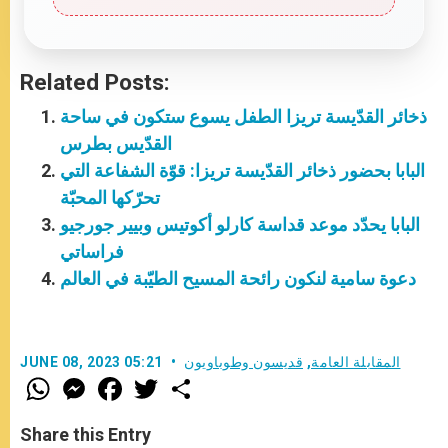
Related Posts:
ذخائر القدّيسة تريزا الطفل يسوع ستكون في ساحة
القدّيس بطرس
البابا بحضور ذخائر القدّيسة تريزا: قوّة الشفاعة التي
تحرّكها المحبّة
البابا يحدّد موعد قداسة كارلو أكوتيس وبيير جورجيو
فراساتي
دعوة سامية لنكون رائحة المسيح الطيّبة في العالم
المقابلة العامة
,
قديسون وطوباويون
JUNE 08, 2023 05:21
W
M
F
T
S
h
e
a
w
h
a
s
c
i
a
t
s
e
t
r
Share this Entry
s
e
b
t
e