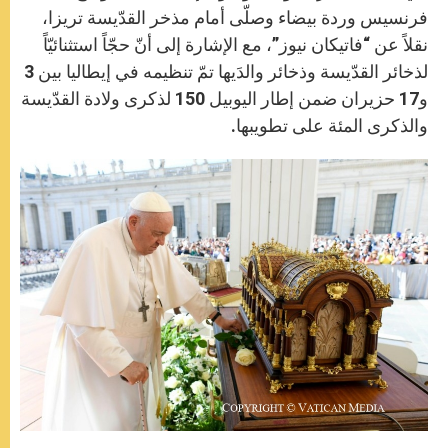
فرنسيس وردة بيضاء وصلّى أمام مذخر القدّيسة تريزا،
نقلاً عن “فاتيكان نيوز”، مع الإشارة إلى أنّ حجّاً استثنائيّاً
لذخائر القدّيسة وذخائر والدَيها تمّ تنظيمه في إيطاليا بين 3
و17 حزيران ضمن إطار اليوبيل 150 لذكرى ولادة القدّيسة
والذكرى المئة على تطويبها.