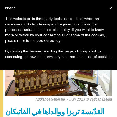
AR
Notice
x
This website or its third party tools use cookies, which are
necessary to its functioning and required to achieve the
,
المقابلة العامة
قديسون وطوباويون
purposes illustrated in the cookie policy. If you want to know
more or withdraw your consent to all or some of the cookies,
please refer to the
cookie policy
.
By closing this banner, scrolling this page, clicking a link or
continuing to browse otherwise, you agree to the use of cookies.
Audience Générale, 7 Juin 2023 © Vatican Media
القدّيسة تريزا ووالداها في الفاتيكان