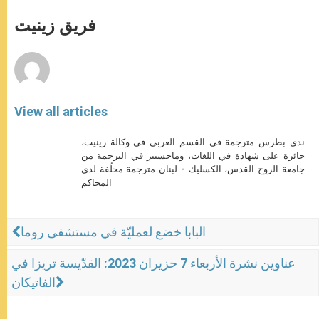
A
n
o
e
p
g
o
r
فريق زينيت
p
e
k
r
View all articles
ندى بطرس مترجمة في القسم العربي في وكالة زينيت،
حائزة على شهادة في اللغات، وماجستير في الترجمة من
جامعة الروح القدس، الكسليك - لبنان مترجمة محلّفة لدى
المحاكم
البابا خضع لعمليّة في مستشفى روما
عناوين نشرة الأربعاء 7 حزيران 2023: القدّيسة تريزا في
الفاتيكان