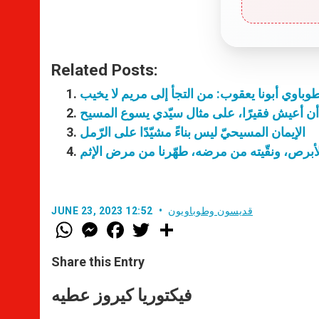
Related Posts:
طوباوي أبونا يعقوب: من التجأ إلى مريم لا يخيب
يد أن أعيش فقيرًا، على مثال سيّدي يسوع المسيح
الإيمان المسيحيّ ليس بناءً مشيّدًا على الرّمل
أبرص، ونقّيته من مرضه، طهّرنا من مرض الإثم
قديسون وطوباويون
JUNE 23, 2023 12:52
W
M
F
T
S
h
e
a
w
h
a
s
c
i
a
t
s
e
t
r
Share this Entry
s
e
b
t
e
A
n
o
e
p
g
o
r
فيكتوريا كيروز عطيه
p
e
k
r