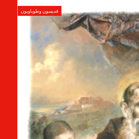
قديسون وطوباويون