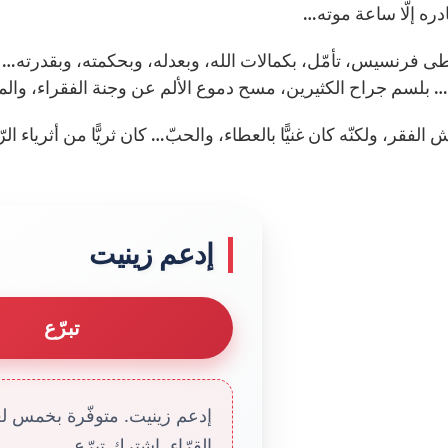
ادره إلّا ساعة موته…
 فرنسيس، تأمّل، بكمالات الله، وبعدله، وبحكمته، وبقدرته… على
 بلسم جراح الكثيرين، مسح دموع الألم عن وجنة الفقراء، والم
 الفقر، ولكنّه كان غنيًّا بالعطاء، والحبّ… كان ثريًّا من أثرياء ا
إدعم زينيت
تبرّع
إدعم زينيت. متوفّرة بخمس لغا
القرّاء. إشترك تبرّع