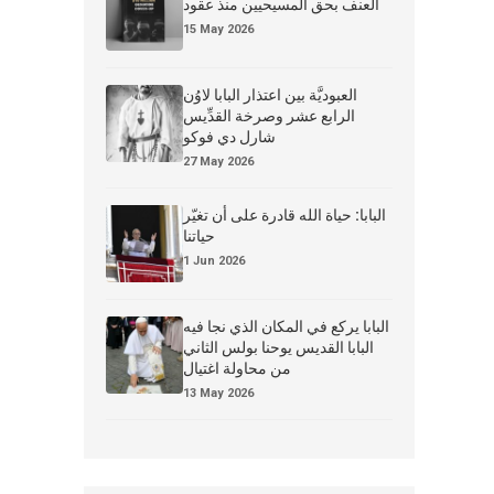
العنف بحق المسيحيين منذ عقود
15 May 2026
العبوديَّة بين اعتذار البابا لاوُن
الرابع عشر وصرخة القدِّيس
شارل دي فوكو
27 May 2026
البابا: حياة الله قادرة على أن تغيّر
حياتنا
1 Jun 2026
البابا يركع في المكان الذي نجا فيه
البابا القديس يوحنا بولس الثاني
من محاولة اغتيال
13 May 2026