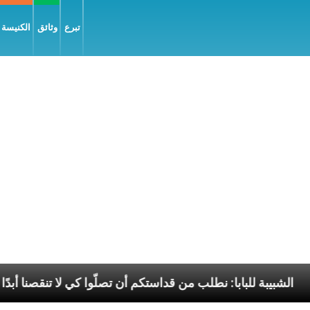
تبرع
وثائق
الكنيسة و
 إنجيل السّلام
الشبيبة للبابا: نطلب من قداستكم أن تص