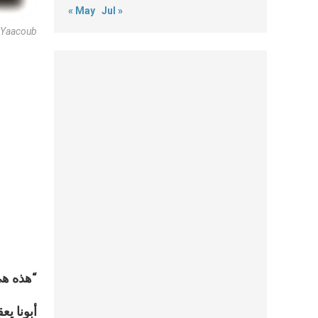
« May
Jul »
 Yaacoub
“هذه هي 
أبونا ي