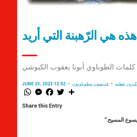
هذه هي الرّهبنة التي أريد
كلمات الطوباوي أبونا يعقوب الكبوشي
كيروز عطيه
قديسون وطوباويون
JUNE 23, 2023 12:52
W
M
F
T
S
h
e
a
w
h
a
s
c
i
a
t
s
e
t
r
Share this Entry
s
e
b
t
e
A
n
o
e
p
g
o
r
 يسوع المسيح.”
p
e
k
r