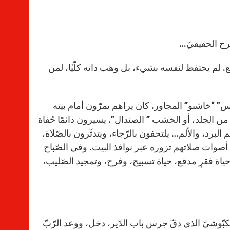
لفرح الحقيقيّ…
. لم يحتفظ لنفسه بشيء، بل وهب ذاته كلّيًا، لمن
يوس” “خاشبو” المجاور. كان يراهم يمرّون أمام بيته
ا من الجلد، أو الخشب ” الصندال”. يسيرون دائمًا حُفاة
برد، والألم… يلتحفون بالرّجاء، ويتدثّرون بالصّلاة،
أصوات صلاتهم تزوره عبر نوافذ البيت. وفي الصّباح
 حياة فقرٍ مدقع، حياة تسبيح، وفرح، وتمجيد الصّليب،
شيّ الذي دقّ جرس باب الدّير، دخل، ووعد الرّبّ