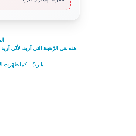
ال
هذه هي الرّهبنة التي أريد، لأنّي أر
يا ربّ…كما طهّرت ال