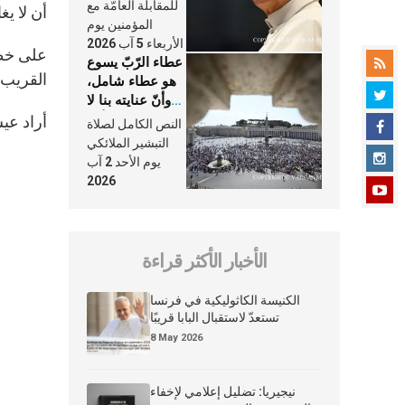
النَّفَس في حياة
للمقابلة العامّة مع
أن لا يغ
الكنيسة
المؤمنين يوم
الأربعاء 5 آب 2026
على خطى
عطاء الرّبّ يسوع
القريب…
هو عطاء شامل،
وأنّ عنايته بنا لا
تغيب عنّا أبدًا
أراد عيش
النص الكامل لصلاة
التبشير الملائكي
يوم الأحد 2 آب
2026
الأخبار الأكثر قراءة
الكنيسة الكاثوليكية في فرنسا
تستعدّ لاستقبال البابا قريبًا
8 May 2026
نيجيريا: تضليل إعلامي لإخفاء