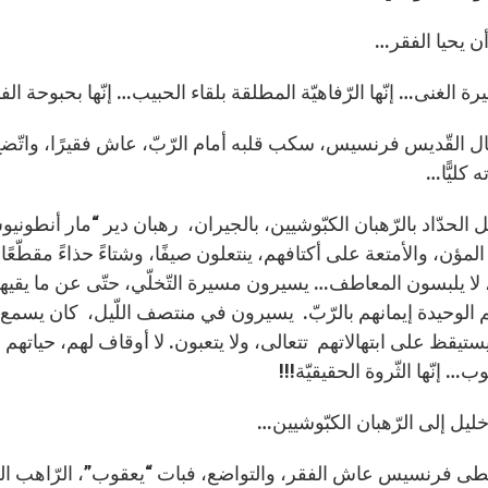
 يحيا الفقر…
يرة الغنى… إنّها الرّفاهيّة المطلقة بلقاء الحبيب… إنّها بحبوحة ا
ل القّديس فرنسيس، سكب قلبه أمام الرّبّ، عاش فقيرًا، واتّضع
 كليًّا…
يل الحدّاد بالرّهبان الكبّوشيين، بالجيران، رهبان دير “مار أنطون
لمؤن، والأمتعة على أكتافهم، ينتعلون صيفًا، وشتاءً حذاءً مقطّعً
 لا يلبسون المعاطف… يسيرون مسيرة التّخلّي، حتّى عن ما يقيهم ال
 الوحيدة إيمانهم بالرّبّ. يسيرون في منتصف اللّيل، كان يسمع 
يستيقظ على ابتهالاتهم تتعالى، ولا يتعبون. لا أوقاف لهم، حياتهم
… إنّها الثّروة الحقيقيّة!!!
ليل إلى الرّهبان الكبّوشيين…
 فرنسيس عاش الفقر، والتواضع، فبات “يعقوب”، الرّاهب الكبّو