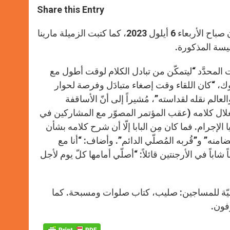
t
s
e
t
r
Share this Entry
s
e
b
t
e
A
n
o
e
p
g
o
r
التقى البابا فرنسيس أساقفة الكنيسة الكاثوليكيّة الأوكرانيّة في الفاتيكان صباح الأربعاء 6 أيلول 2023، كما كتبت الزميلة مارينا
p
e
k
نيسة المذكورة.
r
المحدَّد “ليتمكّن من تبادل الكلام لوقت أطول مع
، “كان اللقاء وقت إصغاء متبادَل وفرصة لحوار
عالم نقله لقداسته”، مُشيراً إلى أنّ الأساقفة
غلال كلامه (عقب المؤتمر المصوّر مع المشاركين في
لإجرام. فما كان مِن البابا إلّا أن شرح كلامه بشأن
امنه” و”قُربه المُصلّي الدائم”. وأضاف: “أنا مع
اباً في الأرجنتين قائلاً: “أصلّي أمامها كلّ يوم لأجل
صيّة للمساجين: صليب، كتاب صلوات ومسبحة. كما
رفون.