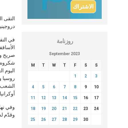
دروجيني
في التف
روزنامة
الأساقف
September 2023
صريح وصا
شكروه ع
M
T
W
T
F
S
S
اليوم ال
1
2
3
روسيا وا
الشعب ال
4
5
6
7
8
9
10
أوكرانيا
11
12
13
14
15
16
17
وفي نها
18
19
20
21
22
23
24
وقدّم له
25
26
27
28
29
30