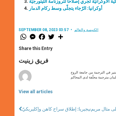
ية الأوكرانيّة تُجري إصلاحاً للروزنامة الليتورجيّة
أوكرانيا: الرّجاء يتجلّى وسط ركام الدمار
الكنيسة والعالم
SEPTEMBER 08, 2023 03:57
W
M
F
T
S
h
e
a
w
h
a
s
c
i
a
t
s
e
t
r
Share this Entry
s
e
b
t
e
A
n
o
e
p
g
o
r
فريق زينيت
p
e
k
r
ير في الترجمة من جامعة الروح
بنان مترجمة محلّفة لدى المحاكم
View all articles
نيجيريا: إطلاق سراح كاهن وإكليريكيّ