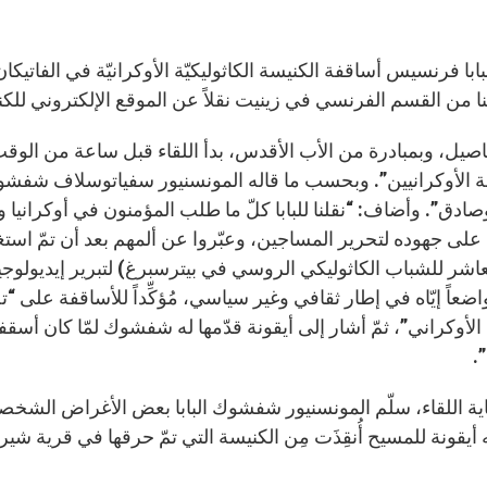
نا من القسم الفرنسي في زينيت نقلاً عن الموقع الإلكتروني للك
اصيل، وبمبادرة من الأب الأقدس، بدأ اللقاء قبل ساعة من الوقت 
ة الأوكرانيين”. وبحسب ما قاله المونسنيور سفياتوسلاف شفشوك
دق”. وأضاف: “نقلنا للبابا كلّ ما طلب المؤمنون في أوكرانيا وال
لى جهوده لتحرير المساجين، وعبّروا عن ألمهم بعد أن تمّ است
عاشر للشباب الكاثوليكي الروسي في بيترسبرغ) لتبرير إيديولوجيا ا
ضعاً إيّاه في إطار ثقافي وغير سياسي، مُؤكِّداً للأساقفة على “تض
أوكراني”، ثمّ أشار إلى أيقونة قدّمها له شفشوك لمّا كان أسقفاً ش
”.
ية اللقاء، سلّم المونسنيور شفشوك البابا بعض الأغراض الشخ
 أيقونة للمسيح أُنقِذَت مِن الكنيسة التي تمّ حرقها في قرية شي