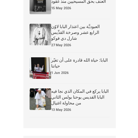
العنف بحق المسيحيين منذ عقود
15 May 2026
العبوديَّة بين اعتذار البابا لاوُن
الرابع عشر وصرخة القدِّيس
شارل دي فوكو
27 May 2026
البابا: حياة الله قادرة على أن تغيّر
حياتنا
1 Jun 2026
البابا يركع في المكان الذي نجا فيه
البابا القديس يوحنا بولس الثاني
من محاولة اغتيال
13 May 2026