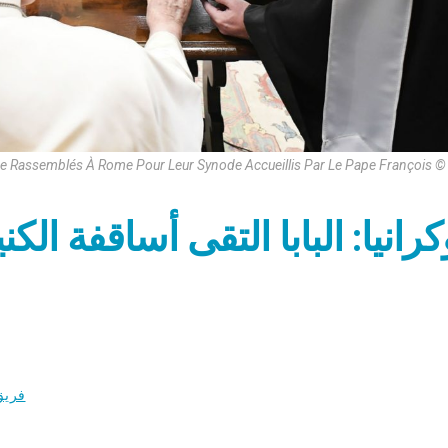
nne Rassemblés À Rome Pour Leur Synode Accueillis Par Le Pape François 
كرانيا: البابا التقى أساقفة الكني
فريق