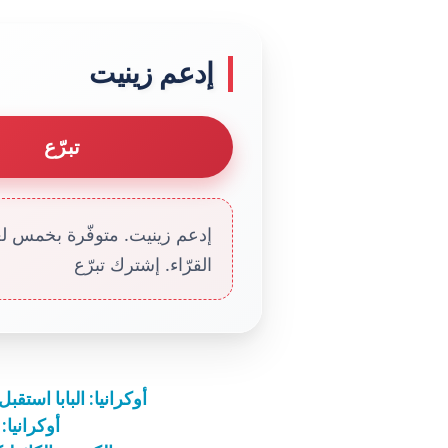
إدعم زينيت
تبرّع
إدعم زينيت. متوفّرة بخمس لغا
القرّاء. إشترك تبرّع
أوكرانيا: البابا است
أوكرانيا