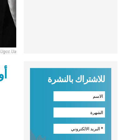
© Ugcc.Ua
أو
للاشتراك بالنشرة