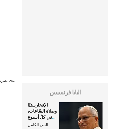
ندى بطرس 
البابا فرنسيس
الإفخارستيّا
وصلاة السّاعات،
في كلّ أسبوع
وكلّ يوم، هما
النص الكامل