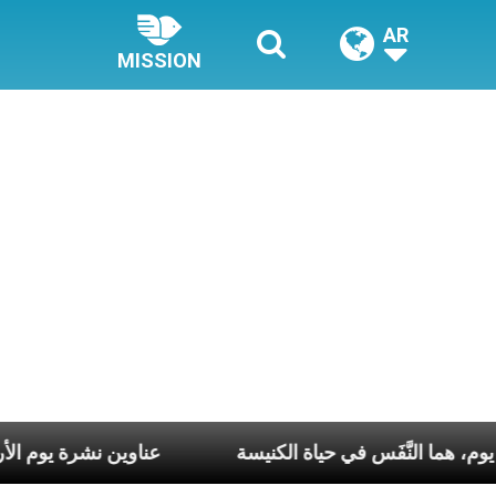
AR
MISSION
لّ أسبوع وكلّ يوم، هما النَّفَس في حياة الكنيسة
عناوين نشر