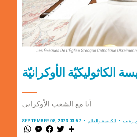
Les Évêques De L'Église Grecque Catholique Ukrainie
سة الكاثوليكيّة الأوكرانيّة
أنا مع الشعب الأوكراني
 زينيت
الكنيسة والعالم
SEPTEMBER 08, 2023 03:57
W
M
F
T
S
h
e
a
w
h
a
s
c
i
a