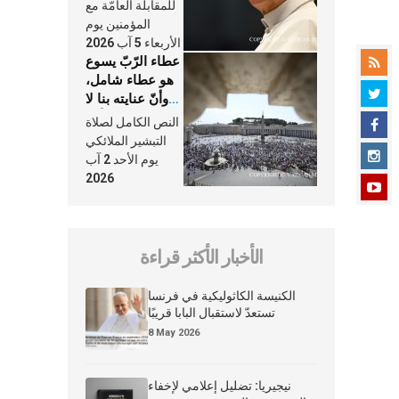
النَّفَس في حياة
للمقابلة العامّة مع
الكنيسة
المؤمنين يوم
الأربعاء 5 آب 2026
عطاء الرّبّ يسوع
هو عطاء شامل،
وأنّ عنايته بنا لا
تغيب عنّا أبدًا
النص الكامل لصلاة
التبشير الملائكي
يوم الأحد 2 آب
2026
الأخبار الأكثر قراءة
الكنيسة الكاثوليكية في فرنسا
تستعدّ لاستقبال البابا قريبًا
8 May 2026
نيجيريا: تضليل إعلامي لإخفاء