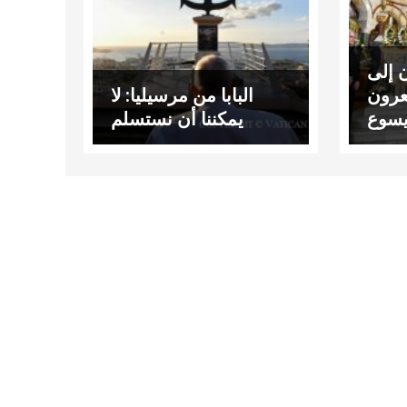
ن إلى
عرون
البابا من مرسيليا: لا
يسوع
يمكننا أن نستسلم