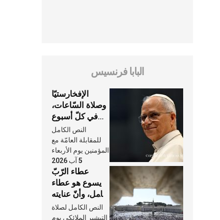
البابا فرنسيس
الإفخارستيّا
وصلاة السّاعات،
في كلّ أسبوع
وكلّ يوم، هما
النص الكامل
النَّفَس في حياة
للمقابلة العامّة مع
الكنيسة
المؤمنين يوم الأربعاء
5 آب 2026
عطاء الرّبّ
يسوع هو عطاء
شامل، وأنّ عنايته
بنا لا تغيب عنّا
النص الكامل لصلاة
أبدًا
التبشير الملائكي يوم