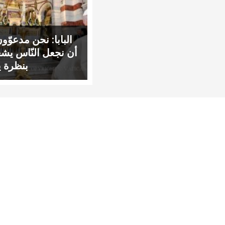
البابا: نحن مدعوّو
أن نجعل النّاس يش
بنظرة 