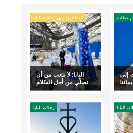
,
,
عظات
البابا فرنسيس
رحلات البابا
ت إلى
البابا: لا نتعب من أن
ماننا
نصلّي من أجل السّلام
ات البابا
رحلات البابا