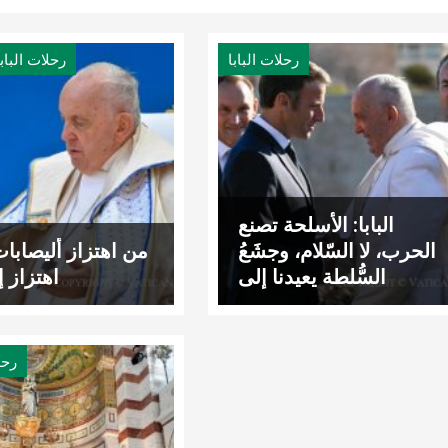
رحلات البابا
رحلات البابا
البابا: الأسلحة تصنع
الحرب، لا السّلام، وجشَعُ
من اهتزاز أليصابا
السُّلطة يعيدنا إلى
اهتزاز إي
الماضي، ولا يبني
المستقبل
رحل